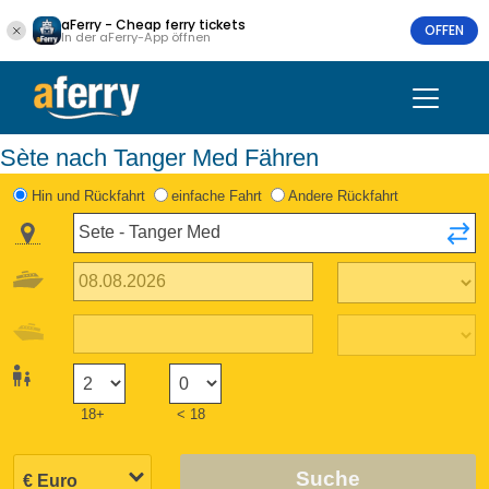
aFerry - Cheap ferry tickets
OFFEN
In der aFerry-App öffnen
Sète nach Tanger Med Fähren
Hin und Rückfahrt
einfache Fahrt
Andere Rückfahrt
18+
< 18
Suche