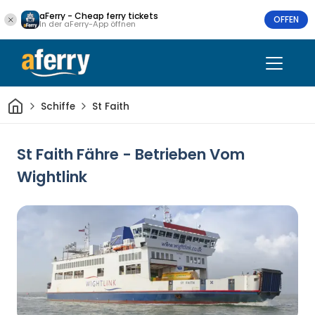
aFerry - Cheap ferry tickets
OFFEN
In der aFerry-App öffnen
Heim
Schiffe
St Faith
St Faith Fähre - Betrieben Vom
Wightlink