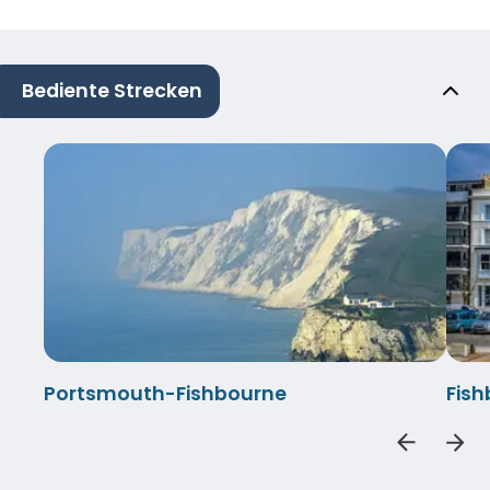
Bediente Strecken
Portsmouth-Fishbourne
Fis