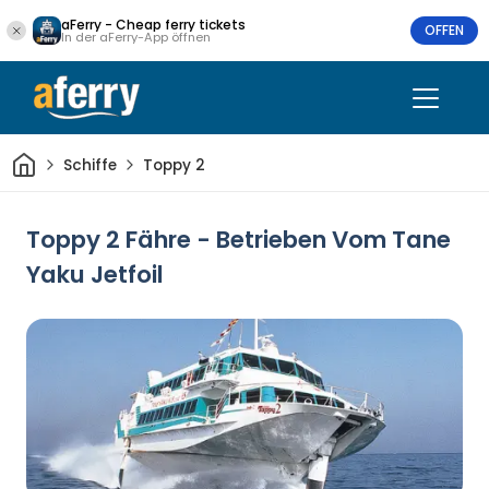
aFerry - Cheap ferry tickets
OFFEN
In der aFerry-App öffnen
Heim
Schiffe
Toppy 2
Toppy 2 Fähre - Betrieben Vom Tane
Yaku Jetfoil