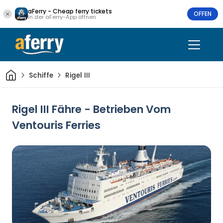
aFerry - Cheap ferry tickets
OFFEN
In der aFerry-App öffnen
Heim
Schiffe
Rigel III
Rigel III Fähre - Betrieben Vom
Ventouris Ferries