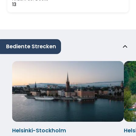
13
Bediente Strecken
Helsinki-Stockholm
Hel