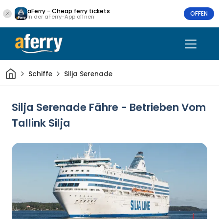
aFerry - Cheap ferry tickets
OFFEN
In der aFerry-App öffnen
Heim
Schiffe
Silja Serenade
Silja Serenade Fähre - Betrieben Vom
Tallink Silja