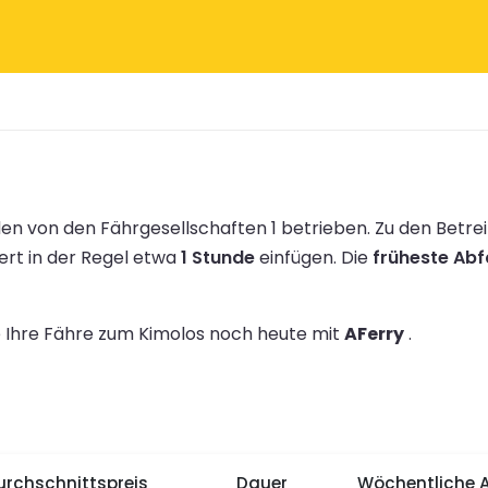
en von den Fährgesellschaften 1 betrieben.
Zu den Betre
ert in der Regel etwa
1 Stunde
einfügen.
Die
früheste Abfa
ie Ihre Fähre zum Kimolos noch heute mit
AFerry
.
urchschnittspreis
Dauer
Wöchentliche 