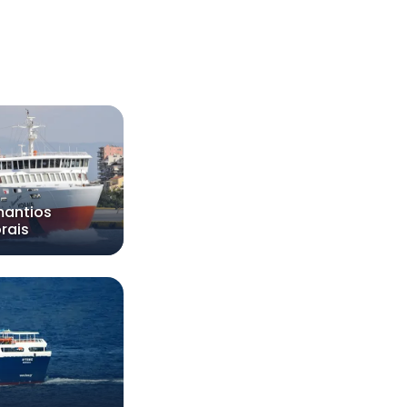
antios
rais