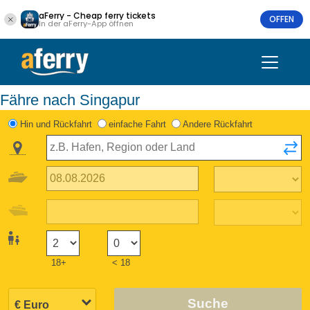
aFerry - Cheap ferry tickets
OFFEN
In der aFerry-App öffnen
Fähre nach Singapur
Hin und Rückfahrt
einfache Fahrt
Andere Rückfahrt
18+
< 18
Suche