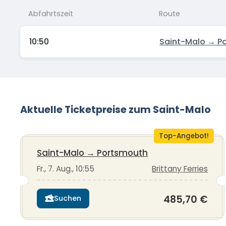
Abfahrtszeit
Route
10:50
Saint-Malo → P
Aktuelle Ticketpreise zum Saint-Malo
Top-Angebot!
Saint-Malo
→
Portsmouth
Fr., 7. Aug., 10:55
Brittany Ferries
485,70 €
Suchen