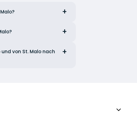
 Malo?
 Malo?
o und von St. Malo nach