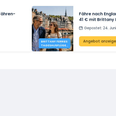
-Fähren-
Fähre nach Engla
41 € mit Brittany 
Gepostet
:
24. Jun
Angebot anzeig
BRITTANY FERRIES:
TAGESAUSFLÜGE
NACH ENGLAND
AB 41 €