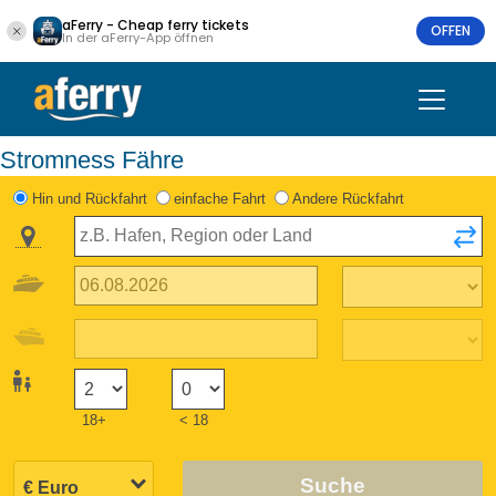
aFerry - Cheap ferry tickets
OFFEN
In der aFerry-App öffnen
Stromness Fähre
Hin und Rückfahrt
einfache Fahrt
Andere Rückfahrt
18+
< 18
Suche