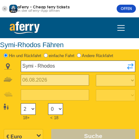
aFerry - Cheap ferry tickets
OFFEN
In der aFerry-App öffnen
Symi-Rhodos Fähren
Hin und Rückfahrt
einfache Fahrt
Andere Rückfahrt
18+
< 18
Suche