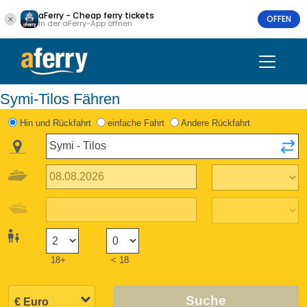
aFerry - Cheap ferry tickets
OFFEN
In der aFerry-App öffnen
Symi-Tilos Fähren
Hin und Rückfahrt
einfache Fahrt
Andere Rückfahrt
18+
< 18
Suche