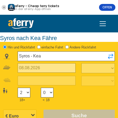
aFerry - Cheap ferry tickets
OFFEN
In der aFerry-App öffnen
Syros nach Kea Fähre
Hin und Rückfahrt
einfache Fahrt
Andere Rückfahrt
18+
< 18
Suche