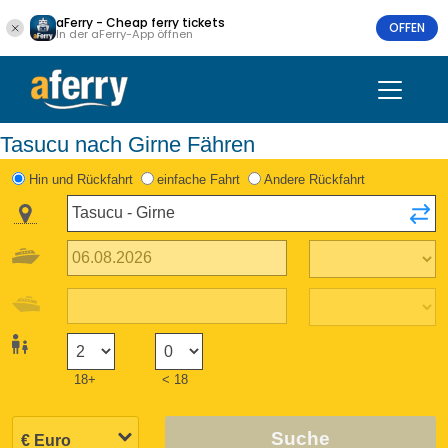
aFerry - Cheap ferry tickets
OFFEN
In der aFerry-App öffnen
Tasucu nach Girne Fähren
Hin und Rückfahrt
einfache Fahrt
Andere Rückfahrt
18+
< 18
Suche