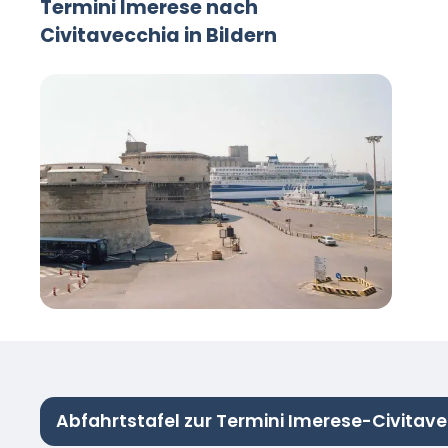
Termini Imerese nach
Civitavecchia in Bildern
Abfahrtstafel zur Termini Imerese-Civitav