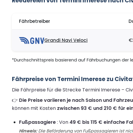
Reedereien von Termini Imerese nach Ci
Fährbetreiber
D
Grandi Navi Veloci
€
*Durchschnittspreis basierend auf Fährbuchungen der let
Fährpreise von Termini Imerese zu Civit
Die Fährpreise für die Strecke Termini Imerese – Ci
👉
Die Preise variieren je nach Saison und Fahrze
können mit Kosten
zwischen 93 € und 210 € für ei
Fußpassagiere
: Von
49 € bis 115 € einfache Fa
Hinweis:
Die Beförderung von Fußpassagieren ist nich