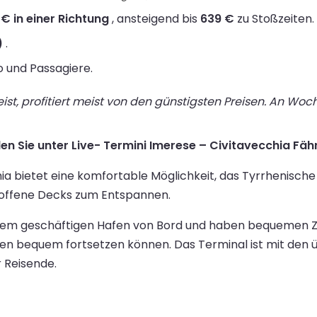
 € in einer Richtung
, ansteigend bis
639 €
zu Stoßzeiten.
)
.
o und Passagiere.
st, profitiert meist von den günstigsten Preisen. An Wo
en Sie unter Live- Termini Imerese – Civitavecchia Fähr
ia bietet eine komfortable Möglichkeit, das Tyrrhenisch
 offene Decks zum Entspannen.
 einem geschäftigen Hafen von Bord und haben bequemen 
len bequem fortsetzen können. Das Terminal ist mit den ü
 Reisende.