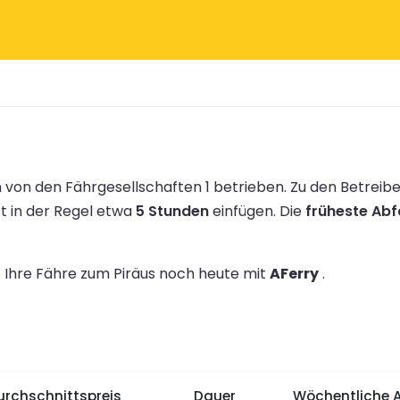
 von den Fährgesellschaften 1 betrieben.
Zu den Betreib
rt in der Regel etwa
5 Stunden
einfügen.
Die
früheste Abfa
e Ihre Fähre zum Piräus noch heute mit
AFerry
.
urchschnittspreis
Dauer
Wöchentliche 