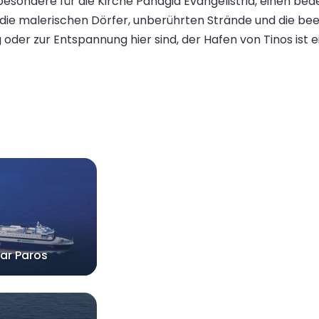
nsbesondere für die Kirche Panagia Evangelistria, einen be
die malerischen Dörfer, unberührten Strände und die be
g oder zur Entspannung hier sind, der Hafen von Tinos ist
tar Paros