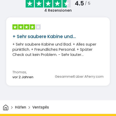
4.5
/ 5
4
Rezensionen
+ Sehr saubere Kabine und…
+ Sehr saubere Kabine und Bad. + Alles super
pünktlich. + Freundliches Personal. + Später
Check out kein Problem. - Sehr lauter
Schiffsmotor in der Nacht.-
Klimaanlage/Heizung in meiner Kabine war
defekt.- Frühstück mit Essensausgabe ist zu
Thomas
,
umständlich, lange Schlange.
Gesammelt über AFerry.com
vor 2 Jahren
Heim
Häfen
Ventspils