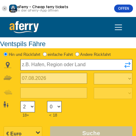
aFerry - Cheap ferry tickets
OFFEN
In der aFerry-App öffnen
Ventspils Fähre
Hin und Rückfahrt
einfache Fahrt
Andere Rückfahrt
18+
< 18
Suche