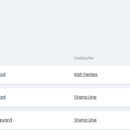
Verkäufer
ead
Irish Ferries
ead
Stena Line
guard
Stena Line