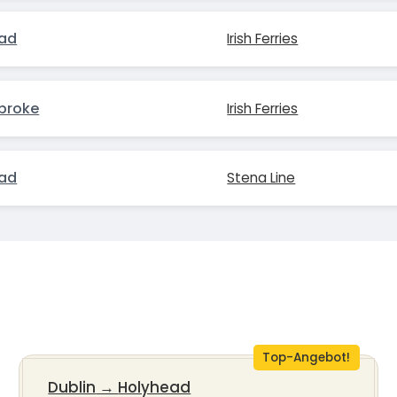
ead
Irish Ferries
broke
Irish Ferries
ead
Stena Line
Top-Angebot!
Dublin
→
Holyhead