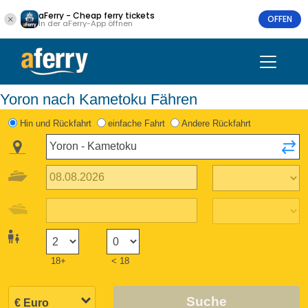
aFerry - Cheap ferry tickets
OFFEN
In der aFerry-App öffnen
Yoron nach Kametoku Fähren
Hin und Rückfahrt
einfache Fahrt
Andere Rückfahrt
18+
< 18
Suche