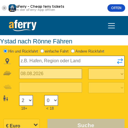
aFerry - Cheap ferry tickets
OFFEN
In der aFerry-App öffnen
Ystad nach Rönne Fähren
Hin und Rückfahrt
einfache Fahrt
Andere Rückfahrt
18+
< 18
Suche