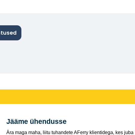
stused
Jääme ühendusse
Ära maga maha, liitu tuhandete AFerry klientidega, kes juba