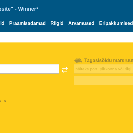
site" - Winner*
id
Praamisadamad
Riigid
Arvamused
Eripakkumised
Tagasisõidu marsruu
< 18