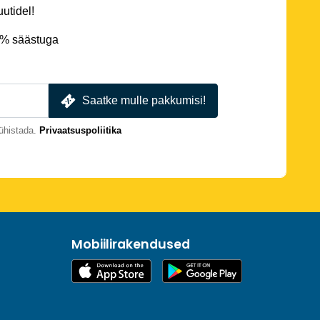
utidel!
5% säästuga
Saatke mulle pakkumisi!
ühistada.
Privaatsuspoliitika
Mobiilirakendused