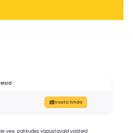
eisid
Vaata hinda
elge vee, pakkudes vapustavaid vaateid