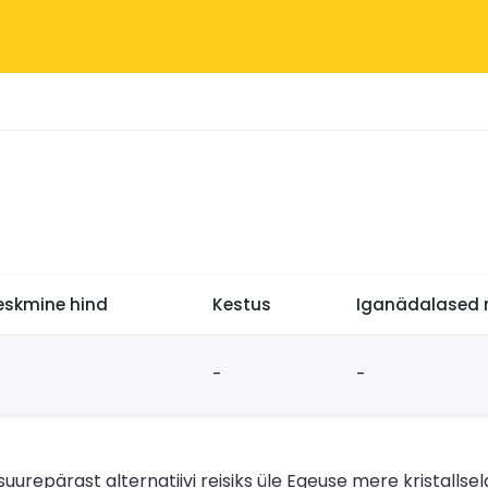
eskmine hind
Kestus
Iganädalased r
-
-
uurepärast alternatiivi reisiks üle Egeuse mere kristalls