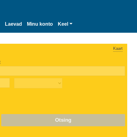
Laevad
Minu konto
Keel
Kaart
t
Otsing