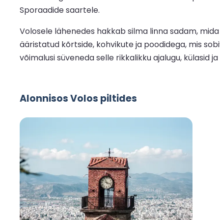
Sporaadide saartele.
Volosele lähenedes hakkab silma linna sadam, mida r
ääristatud kõrtside, kohvikute ja poodidega, mis sob
võimalusi süveneda selle rikkalikku ajalugu, külasid ja 
Alonnisos Volos piltides