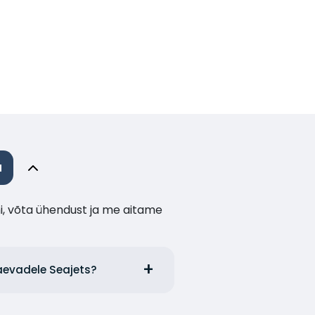
a
i, võta ühendust ja me aitame
laevadele Seajets?