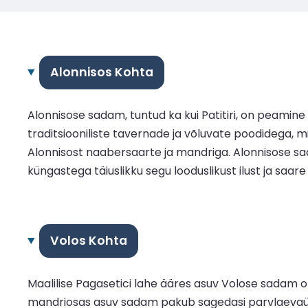
Alonnisos Kohta
Alonnisose sadam, tuntud ka kui Patitiri, on peamin
traditsiooniliste tavernade ja võluvate poodidega, 
Alonnisost naabersaarte ja mandriga. Alonnisose s
küngastega täiuslikku segu looduslikust ilust ja saare 
Volos Kohta
Maalilise Pagasetici lahe ääres asuv Volose sadam on
mandriosas asuv sadam pakub sagedasi parvlaevaühend