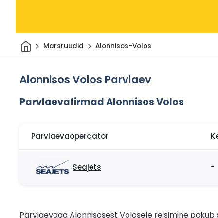
Avaleht
Marsruudid
Alonnisos-Volos
Alonnisos Volos Parvlaev
Parvlaevafirmad Alonnisos Volos
Parvlaevaoperaator
K
Seajets
-
Parvlaevaga Alonnisosest Volosele reisimine pakub s