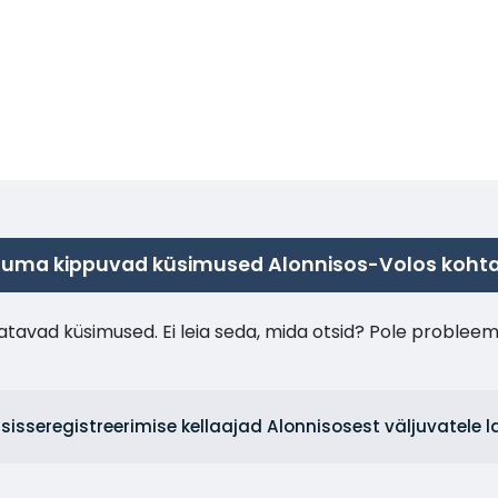
uma kippuvad küsimused Alonnisos-Volos koht
tavad küsimused. Ei leia seda, mida otsid? Pole probleem
n sisseregistreerimise kellaajad Alonnisosest väljuvatele 