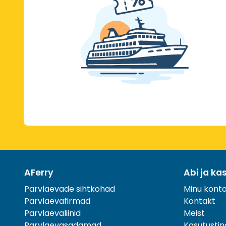
AFerry
Abi ja ka
Parvlaevade sihtkohad
Minu kont
Parvlaevafirmad
Kontakt
Parvlaevaliinid
Meist
Parvlaevasadamad
Kasutusti