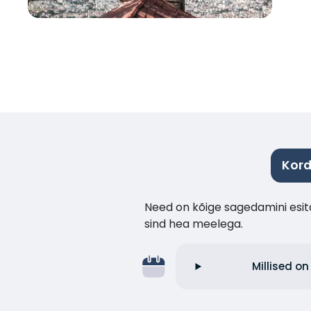
Kord
Need on kõige sagedamini esita
sind hea meelega.
Millised o