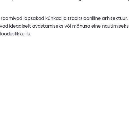
aamivad lopsakad künkad ja traditsiooniline arhitektuur.
ivad ideaalselt avastamiseks või mõnusa eine nautimiseks.
looduslikku ilu.