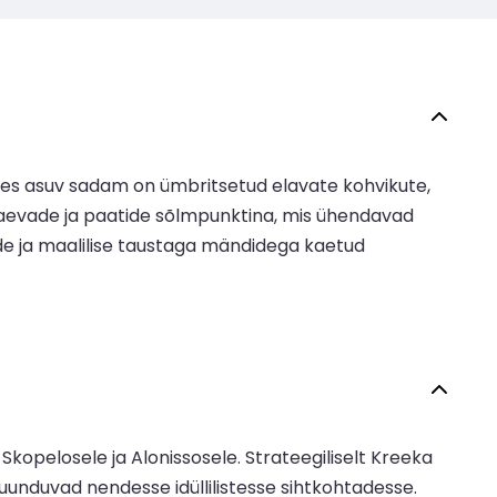
ahes asuv sadam on ümbritsetud elavate kohvikute,
rvlaevade ja paatide sõlmpunktina, mis ühendavad
de ja maalilise taustaga mändidega kaetud
Skopelosele ja Alonissosele. Strateegiliselt Kreeka
uunduvad nendesse idüllilistesse sihtkohtadesse.