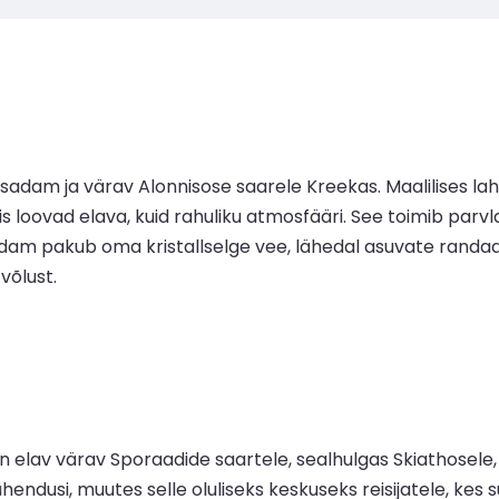
e sadam ja värav Alonnisose saarele Kreekas. Maalilises l
mis loovad elava, kuid rahuliku atmosfääri. See toimib pa
adam pakub oma kristallselge vee, lähedal asuvate randa
võlust.
 elav värav Sporaadide saartele, sealhulgas Skiathosele, 
usi, muutes selle oluliseks keskuseks reisijatele, kes s