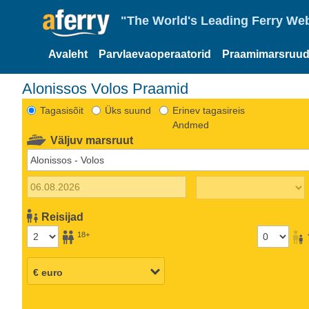
"The World's Leading Ferry Web
Avaleht
Parvlaevaoperaatorid
Praamimarsruud
Alonissos Volos Praamid
Tagasisõit
Üks suund
Erinev tagasireis
Andmed
Väljuv marsruut
Reisijad
18+