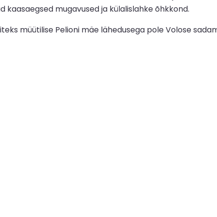
atud kaasaegsed mugavused ja külalislahke õhkkond.
teks müütilise Pelioni mäe lähedusega pole Volose sadam 