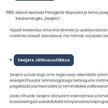
aastal asutasid Panagiotis Iliopoulos ja tema po
kaubamärgiks „Seajets”.
Algselt keskendus ettevõte kiiretele ja usaldusväärse
märkimisväärselt laiendanud, mis hõlmab nüüdseks üle 17
Seajets Jätkusuutlikkus
Seajets püüab kogu oma tegevuses rakendada säästva
energiatõhusate tehnoloogiatega heitkoguste minime
paigaldada parvlaevadele ja terminalidele päikesepan
Lisaks rõhutab Seajets ökoturismi edendamise ja koh
investeeringuid süsinikdioksiidi kompensatsiooniprog