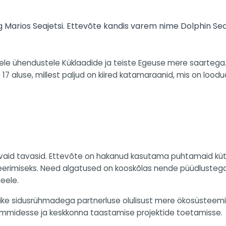
eg Marios Seajetsi. Ettevõte kandis varem nime Dolphin Se
tele ühendustele Küklaadide ja teiste Egeuse mere saartega
 aluse, millest paljud on kiired katamaraanid, mis on loodud 
id tavasid. Ettevõte on hakanud kasutama puhtamaid kütu
erimiseks. Need algatused on kooskõlas nende püüdlustega
eele.
alike sidusrühmadega partnerluse olulisust mere ökosüste
rammidesse ja keskkonna taastamise projektide toetamisse.