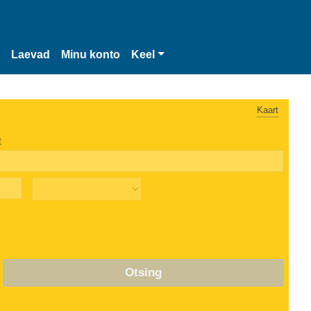
Laevad
Minu konto
Keel
Kaart
t
Otsing