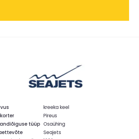
hvus
kreeka keel
korter
Pireus
ndiõiguse tüüp
Osaühing
ettevõte
Seajets