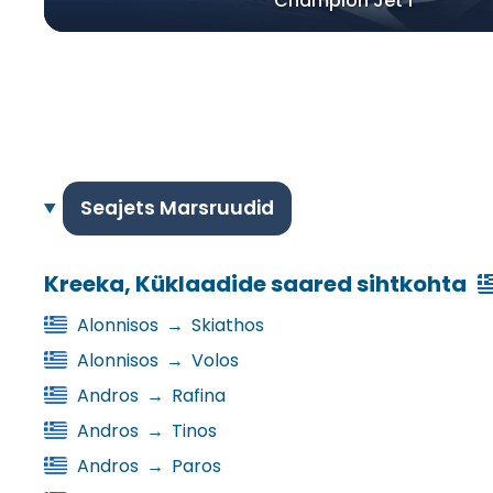
Champion Jet 1
Seajets Marsruudid
Kreeka, Küklaadide saared sihtkohta
Alonnisos
→
Skiathos
Alonnisos
→
Volos
Andros
→
Rafina
Andros
→
Tinos
Andros
→
Paros