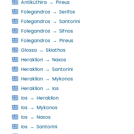
Antiküthira
→
Pireus
Folegandros
→
Serifos
Folegandros
→
Santorini
Folegandros
→
Sifnos
Folegandros
→
Pireus
Glossa
→
Skiathos
Heraklion
→
Naxos
Heraklion
→
Santorini
Heraklion
→
Mykonos
Heraklion
→
Ios
Ios
→
Heraklion
Ios
→
Mykonos
Ios
→
Naxos
Ios
→
Santorini