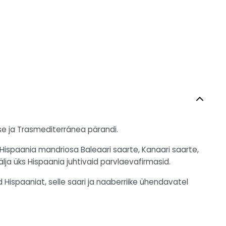
e ja Trasmediterránea pärandi.
 Hispaania mandriosa Baleaari saarte, Kanaari saarte,
älja üks Hispaania juhtivaid parvlaevafirmasid.
ispaaniat, selle saari ja naaberriike ühendavatel