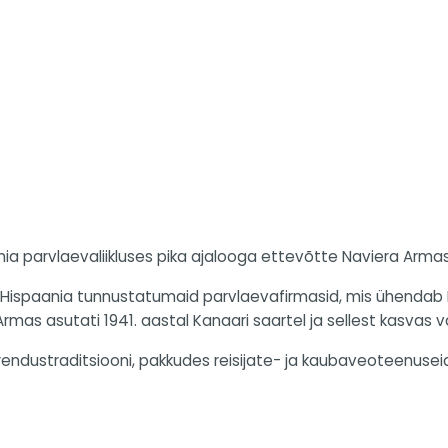
 parvlaevaliikluses pika ajalooga ettevõtte Naviera Armas
üks Hispaania tunnustatumaid parvlaevafirmasid, mis ühendab
rmas asutati 1941. aastal Kanaari saartel ja sellest kasvas v
ustraditsiooni, pakkudes reisijate- ja kaubaveoteenuseid H