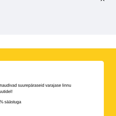
 naudivad suurepäraseid varajase linnu
utidel!
5% säästuga