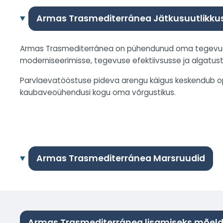
Armas Trasmediterránea Jätkusuutlikku
Armas Trasmediterránea on pühendunud oma tegevuse
moderniseerimisse, tegevuse efektiivsusse ja algatus
Parvlaevatööstuse pideva arengu käigus keskendub op
kaubaveoühendusi kogu oma võrgustikus.
Armas Trasmediterránea Marsruudid
Armas Trasmediterránea lisamiseks mõel