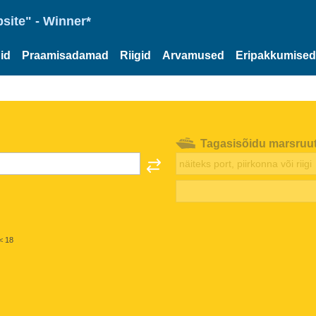
site" - Winner*
id
Praamisadamad
Riigid
Arvamused
Eripakkumised
Tagasisõidu marsruu
< 18