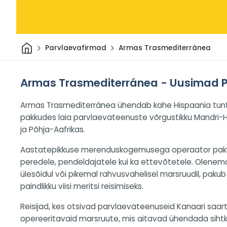
Avaleht
Parvlaevafirmad
Armas Trasmediterránea
Armas Trasmediterránea - Uusimad P
Armas Trasmediterránea ühendab kahe Hispaania tun
pakkudes laia parvlaevateenuste võrgustikku Mandri-His
ja Põhja-Aafrikas.
Aastatepikkuse merenduskogemusega operaator pakub
peredele, pendeldajatele kui ka ettevõtetele. Olenemata 
ülesõidul või pikemal rahvusvahelisel marsruudil, pa
paindlikku viisi meritsi reisimiseks.
Reisijad, kes otsivad parvlaevateenuseid Kanaari saart
opereeritavaid marsruute, mis aitavad ühendada sihtk