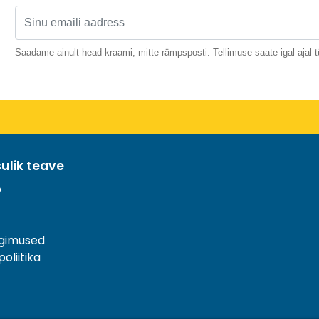
Saadame ainult head kraami, mitte rämpsposti. Tellimuse saate igal ajal t
sulik teave
o
ngimused
oliitika