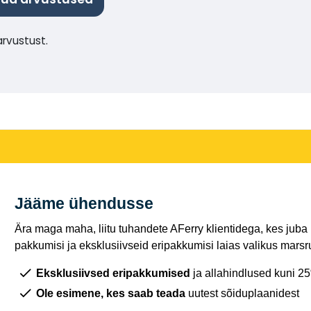
rvustust.
Jääme ühendusse
Ära maga maha, liitu tuhandete AFerry klientidega, kes juba
pakkumisi ja eksklusiivseid eripakkumisi laias valikus marsru
Eksklusiivsed eripakkumised
ja allahindlused kuni 2
Ole esimene, kes saab teada
uutest sõiduplaanidest