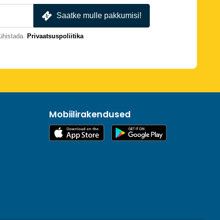
Saatke mulle pakkumisi!
ühistada.
Privaatsuspoliitika
Mobiilirakendused