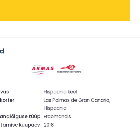
ad
hvus
Hispaania keel
korter
Las Palmas de Gran Canaria,
Hispaania
ndiõiguse tüüp
Eraomandis
tamise kuupäev
2018