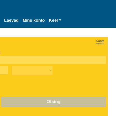
Laevad
Minu konto
Keel
Kaart
t
Otsing