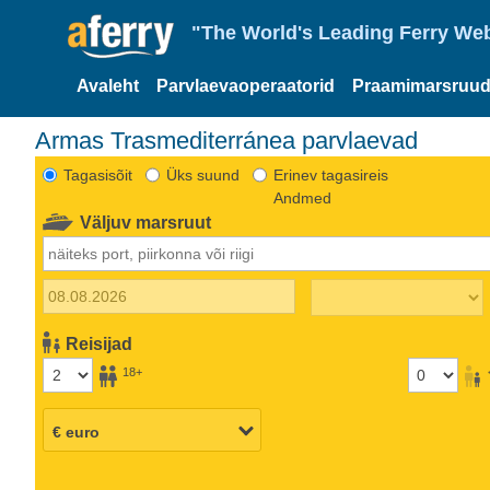
"The World's Leading Ferry Web
Avaleht
Parvlaevaoperaatorid
Praamimarsruud
Armas Trasmediterránea parvlaevad
Tagasisõit
Üks suund
Erinev tagasireis
Andmed
Väljuv marsruut
Reisijad
18+