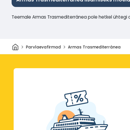
Teemale Armas Trasmediterránea pole hetkel ühtegi a
Avaleht
Parvlaevafirmad
Armas Trasmediterránea