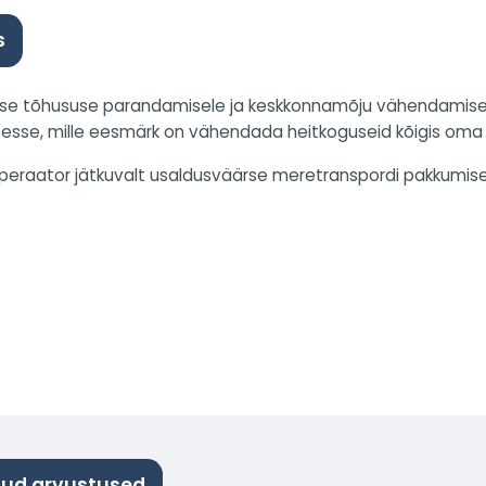
s
 tõhususe parandamisele ja keskkonnamõju vähendamisele.
tesse, mille eesmärk on vähendada heitkoguseid kõigis oma
eraator jätkuvalt usaldusväärse meretranspordi pakkumisel
dud arvustused