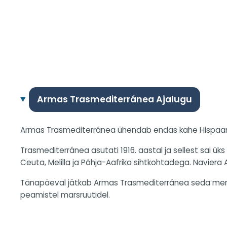
Armas Trasmediterránea Ajalugu
Armas Trasmediterránea ühendab endas kahe Hispaania
Trasmediterránea asutati 1916. aastal ja sellest sai 
Ceuta, Melilla ja Põhja-Aafrika sihtkohtadega. Naviera A
Tänapäeval jätkab Armas Trasmediterránea seda merend
peamistel marsruutidel.