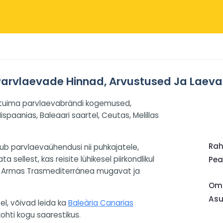
arvlaevade Hinnad, Arvustused Ja Laev
tuima parvlaevabrändi kogemused,
paanias, Baleaari saartel, Ceutas, Melillas
Ra
 parvlaevaühendusi nii puhkajatele,
sellest, kas reisite lühikesel piirkondlikul
Pea
kub Armas Trasmediterránea mugavat ja
Oma
Asu
el, võivad leida ka
Baleària Canarias
ohti kogu saarestikus.