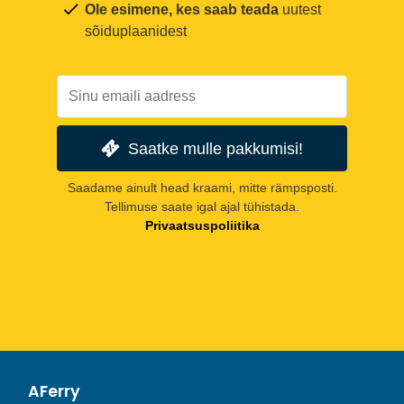
Ole esimene, kes saab teada
uutest
sõiduplaanidest
Saatke mulle pakkumisi!
Saadame ainult head kraami, mitte rämpsposti.
Tellimuse saate igal ajal tühistada.
Privaatsuspoliitika
AFerry