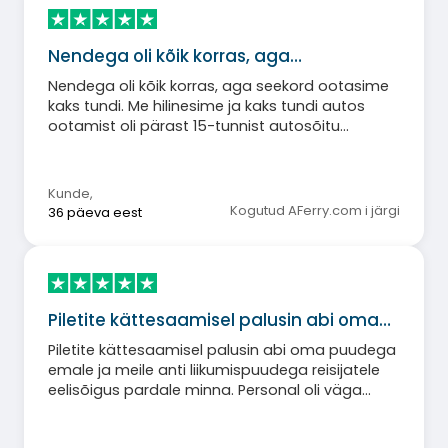
Nendega oli kõik korras, aga…
Nendega oli kõik korras, aga seekord ootasime
kaks tundi. Me hilinesime ja kaks tundi autos
ootamist oli pärast 15-tunnist autosõitu
Saksamaalt liiga stressirohke. Muidu oli kõik
korras. Meie reisime alati Baleaari saartega.
Kunde
,
Kogutud AFerry.com i järgi
36 päeva eest
Piletite kättesaamisel palusin abi oma…
Piletite kättesaamisel palusin abi oma puudega
emale ja meile anti liikumispuudega reisijatele
eelisõigus pardale minna. Personal oli väga
meeldiv. Tänan teid lahkuse eest.