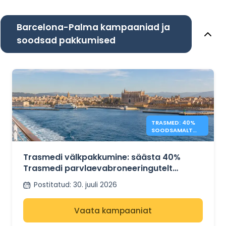
Barcelona-Palma kampaaniad ja
soodsad pakkumised
TRASMED: 40%
SOODSAMALT
BALEAARIDELE –
FLASH
Trasmedi välkpakkumine: säästa 40%
Trasmedi parvlaevabroneeringutelt
Hispaania ja Baleaari saarte vahel
Postitatud
:
30. juuli 2026
Vaata kampaaniat