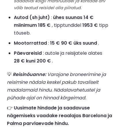
saadaval kõigil marsruutidel ja kohtade arv
võib teatud reisidel olla piiratud.
Autod (sh juht)
:
ühes suunas 14 €
miinimum 185 €
, tipptundidel
1953 €
tipp
tõuseb.
Mootorrattad
:
15 € 90 € üks suund
.
Päevareisid
: autole ja reisijatele alates
28 € kuni 200 €
.
💡
Reisinõuanne:
Varajane broneerimine ja
reisimine nädala keskel pakub tavaliselt
madalamaid hindu. Nädalavahetustel ja
pühade ajal on hinnad kõrgeimad.
👉
Uusimate hindade ja saadavuse
nägemiseks vaadake reaalajas Barcelona ja
Palma parvlaevade hindu.