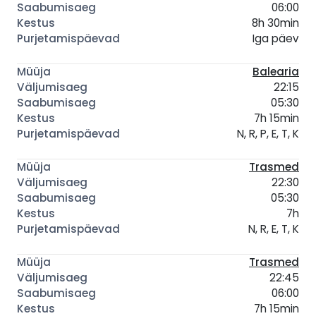
06:00
8h 30min
Iga päev
Balearia
22:15
05:30
7h 15min
N, R, P, E, T, K
Trasmed
22:30
05:30
7h
N, R, E, T, K
Trasmed
22:45
06:00
7h 15min