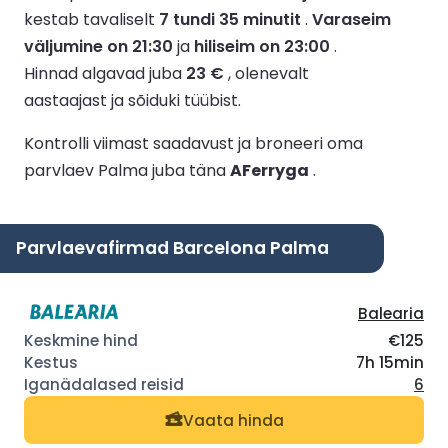
kestab tavaliselt
7 tundi 35 minutit
.
Varaseim
väljumine on 21:30
ja
hiliseim on 23:00
.
Hinnad algavad juba
23 €
, olenevalt
aastaajast ja sõiduki tüübist.
Kontrolli viimast saadavust ja broneeri oma
parvlaev Palma juba täna
AFerryga
.
Parvlaevafirmad Barcelona Palma
Balearia
€125
7h 15min
6
Vaata hinda