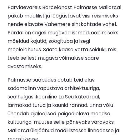
Parvlaevareis Barcelonast Palmasse Mallorcal
pakub maalilist ja lõõgastavat viisi reisimiseks
nende elavate Vahemere sihtkohtade vahel.
Pardal on sageli mugavad istmed, ööbimiseks
mõeldud kajutid, söögituba ja isegi
meelelahutus. Saate kaasa võtta sõiduki, mis
teeb sellest mugava võimaluse saare
avastamiseks.
Palmasse saabudes ootab teid elav
sadamalinn vapustava arhitektuuriga,
sealhulgas ikooniline La Seu katedraal,
lärmakad turud ja kaunid rannad. Linna võlu
ühendab ajaloolised paigad elava moodsa
kultuuriga, muutes selle põnevaks väravaks
Mallorca ülejäänud maalilistesse linnadesse ja
maastikesse.