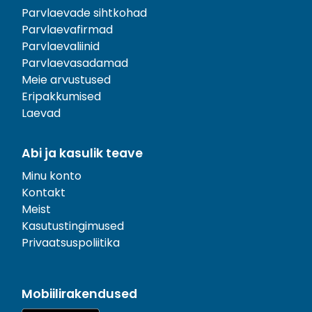
Parvlaevade sihtkohad
Parvlaevafirmad
Parvlaevaliinid
Parvlaevasadamad
Meie arvustused
Eripakkumised
Laevad
Abi ja kasulik teave
Minu konto
Kontakt
Meist
Kasutustingimused
Privaatsuspoliitika
Mobiilirakendused