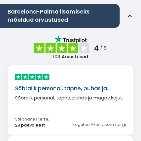
Barcelona-Palma lisamiseks
mõeldud arvustused
4
/ 5
103
Arvustused
Sõbralik personal, täpne, puhas ja…
Sõbralik personal, täpne, puhas ja mugav kajut.
Stéphane Pierre
,
Kogutud AFerry.com i järgi
28 päeva eest