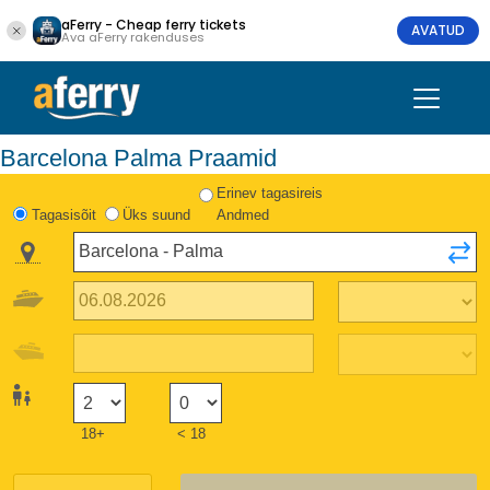
aFerry - Cheap ferry tickets
AVATUD
Ava aFerry rakenduses
Barcelona Palma Praamid
Erinev tagasireis
Tagasisõit
Üks suund
Andmed
18+
< 18