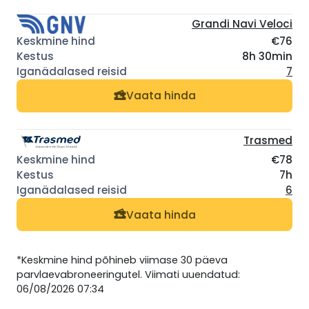
Grandi Navi Veloci
€76
8h 30min
7
Vaata hinda
Trasmed
€78
7h
6
Vaata hinda
*Keskmine hind põhineb viimase 30 päeva
parvlaevabroneeringutel. Viimati uuendatud:
06/08/2026 07:34