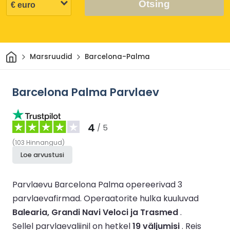
Otsing
Avaleht
Marsruudid
Barcelona-Palma
Barcelona Palma Parvlaev
4
/ 5
(
103
Hinnangud
)
Loe arvustusi
Parvlaevu Barcelona Palma opereerivad 3
parvlaevafirmad.
Operaatorite hulka kuuluvad
Balearia, Grandi Navi Veloci ja Trasmed
.
Sellel parvlaevaliinil on hetkel
19 väljumisi
.
Reis