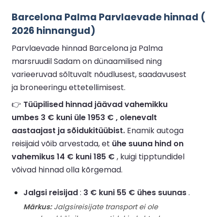
Barcelona Palma Parvlaevade hinnad (
2026 hinnangud)
Parvlaevade hinnad Barcelona ja Palma
marsruudil Sadam on dünaamilised ning
varieeruvad sõltuvalt nõudlusest, saadavusest
ja broneeringu ettetellimisest.
👉
Tüüpilised hinnad jäävad vahemikku
umbes 3 € kuni üle 1953 € , olenevalt
aastaajast ja sõidukitüübist.
Enamik autoga
reisijaid võib arvestada, et
ühe suuna hind on
vahemikus 14 € kuni 185 €
, kuigi tipptundidel
võivad hinnad olla kõrgemad.
Jalgsi reisijad
:
3 € kuni 55 € ühes suunas
.
Märkus:
Jalgsireisijate transport ei ole