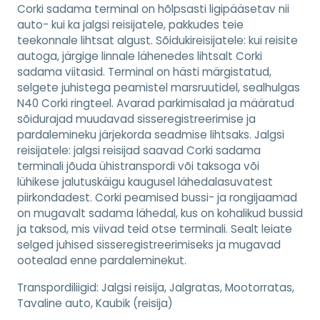
Corki sadama terminal on hõlpsasti ligipääsetav nii
auto- kui ka jalgsi reisijatele, pakkudes teie
teekonnale lihtsat algust. Sõidukireisijatele: kui reisite
autoga, järgige linnale lähenedes lihtsalt Corki
sadama viitasid. Terminal on hästi märgistatud,
selgete juhistega peamistel marsruutidel, sealhulgas
N40 Corki ringteel. Avarad parkimisalad ja määratud
sõidurajad muudavad sisseregistreerimise ja
pardalemineku järjekorda seadmise lihtsaks. Jalgsi
reisijatele: jalgsi reisijad saavad Corki sadama
terminali jõuda ühistranspordi või taksoga või
lühikese jalutuskäigu kaugusel lähedalasuvatest
piirkondadest. Corki peamised bussi- ja rongijaamad
on mugavalt sadama lähedal, kus on kohalikud bussid
ja taksod, mis viivad teid otse terminali. Sealt leiate
selged juhised sisseregistreerimiseks ja mugavad
ootealad enne pardaleminekut.
Transpordiliigid:
Jalgsi reisija, Jalgratas, Mootorratas,
Tavaline auto, Kaubik (reisija)