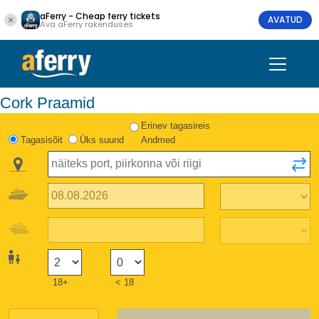
aFerry - Cheap ferry tickets
AVATUD
Ava aFerry rakenduses
Cork Praamid
Erinev tagasireis
Tagasisõit
Üks suund
Andmed
18+
< 18