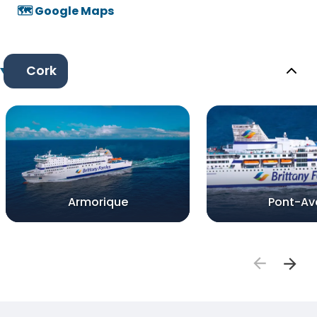
🗺️ Google Maps
Cork
Armorique
Pont-Av