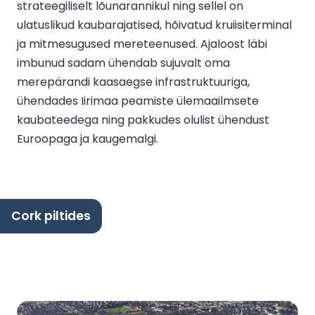
strateegiliselt lõunarannikul ning sellel on
ulatuslikud kaubarajatised, hõivatud kruiisiterminal
ja mitmesugused mereteenused. Ajaloost läbi
imbunud sadam ühendab sujuvalt oma
merepärandi kaasaegse infrastruktuuriga,
ühendades Iirimaa peamiste ülemaailmsete
kaubateedega ning pakkudes olulist ühendust
Euroopaga ja kaugemalgi.
Cork piltides