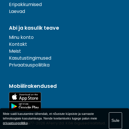
Eripakkumised
Laevad
Abi ja kasulik teave
Minu konto
Kontakt
Meist
Kasutustingimused
Privaatsuspoliitika
Mobiilirakendused
Meie saidi kasutamine tähendab, et nõustute küpsiste ja sarnaste
tehnoloogiate kasutamisega. Nende keelamiseks lugege palun meie
Sule
© 1977-
2026
AFerry Ltd. Kõik õigused kaitstud..
privaatsuspoliitika
.