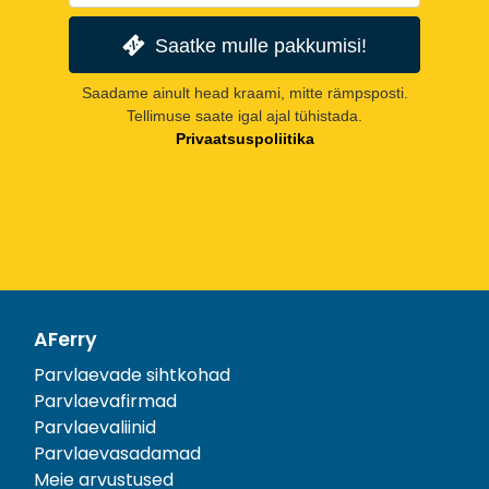
Saatke mulle pakkumisi!
Saadame ainult head kraami, mitte rämpsposti.
Tellimuse saate igal ajal tühistada.
Privaatsuspoliitika
AFerry
Parvlaevade sihtkohad
Parvlaevafirmad
Parvlaevaliinid
Parvlaevasadamad
Meie arvustused