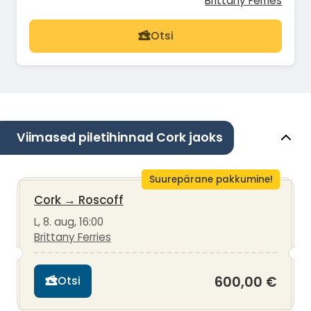
Brittany Ferries
Otsi
Viimased piletihinnad Cork jaoks
Suurepärane pakkumine!
Cork
→
Roscoff
L, 8. aug, 16:00
Brittany Ferries
600,00 €
Otsi