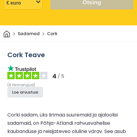
Otsing
Avaleht
Sadamad
Cork
Cork Teave
4
/ 5
(
6
Hinnangud
)
Loe arvustusi
Corki sadam, üks Iirimaa suuremaid ja ajaloolisi
sadamaid, on Põhja-Atlandi rahvusvahelise
kaubanduse ja reisijateveo oluline värav. See asub