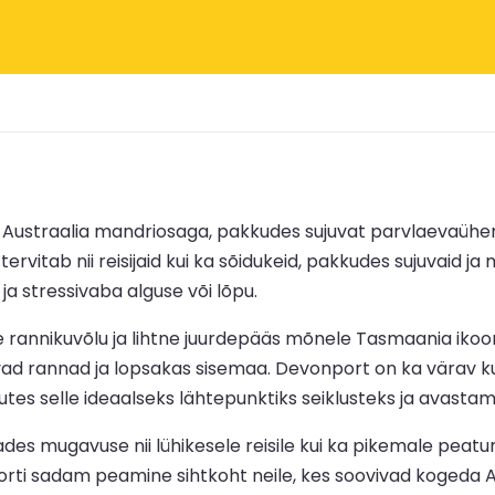
straalia mandriosaga, pakkudes sujuvat parvlaevaühend
itab nii reisijaid kui ka sõidukeid, pakkudes sujuvaid ja m
a stressivaba alguse või lõpu.
e rannikuvõlu ja lihtne juurdepääs mõnele Tasmaania ikoo
vad rannad ja lopsakas sisemaa. Devonport on ka värav ku
tes selle ideaalseks lähtepunktiks seiklusteks ja avastam
es mugavuse nii lühikesele reisile kui ka pikemale peatu
rti sadam peamine sihtkoht neile, kes soovivad kogeda Aus