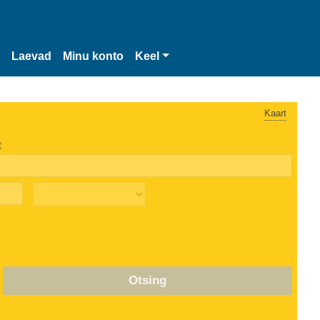
Laevad
Minu konto
Keel
Kaart
t
Otsing