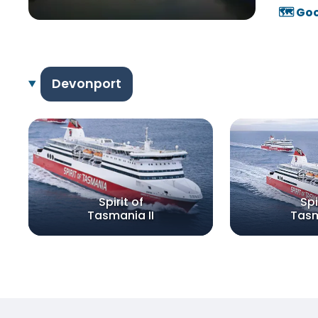
🗺️ Go
Devonport
Spirit of
Spi
Tasmania II
Tasm