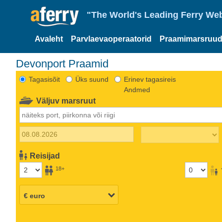
"The World's Leading Ferry Web
Avaleht
Parvlaevaoperaatorid
Praamimarsruud
Devonport Praamid
Tagasisõit
Üks suund
Erinev tagasireis
Andmed
Väljuv marsruut
Reisijad
18+