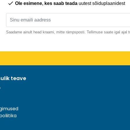
Ole esimene, kes saab teada
uutest sõiduplaanidest
Saadame ainult head kraami, mitte rämpsposti. Tellimuse saate igal ajal t
sulik teave
o
ngimused
oliitika