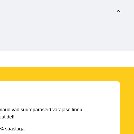
 naudivad suurepäraseid varajase linnu
utidel!
5% säästuga