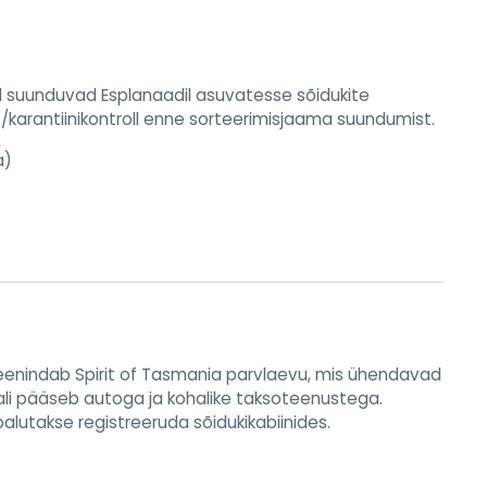
hid suunduvad Esplanaadil asuvatesse sõidukite
u-/karantiinikontroll enne sorteerimisjaama suundumist.
a)
l teenindab Spirit of Tasmania parvlaevu, mis ühendavad
li pääseb autoga ja kohalike taksoteenustega.
 palutakse registreeruda sõidukikabiinides.