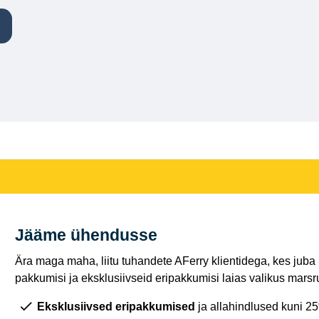
d
Jääme ühendusse
Ära maga maha, liitu tuhandete AFerry klientidega, kes juba
pakkumisi ja eksklusiivseid eripakkumisi laias valikus marsru
Eksklusiivsed eripakkumised
ja allahindlused kuni 2