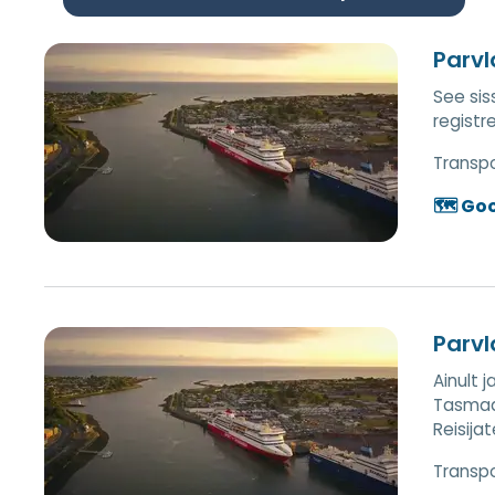
Parvl
See sis
registr
Transpor
🗺️ Go
Parv
Ainult 
Tasmaa
Reisija
Transpor