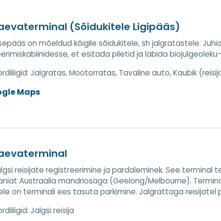
aevaterminal (Sõidukitele Ligipääs)
sepääs on mõeldud kõigile sõidukitele, sh jalgratastele. Ju
eerimiskabiinidesse, et esitada piletid ja läbida biojulgeolek
diliigid:
Jalgratas, Mootorratas, Tavaline auto, Kaubik (reisij
ogle Maps
laevaterminal
jalgsi reisijate registreerimine ja pardaleminek. See termina
niat Austraalia mandriosaga (Geelong/Melbourne). Termina
tele on terminali ees tasuta parkimine. Jalgrattaga reisijatel
diliigid:
Jalgsi reisija