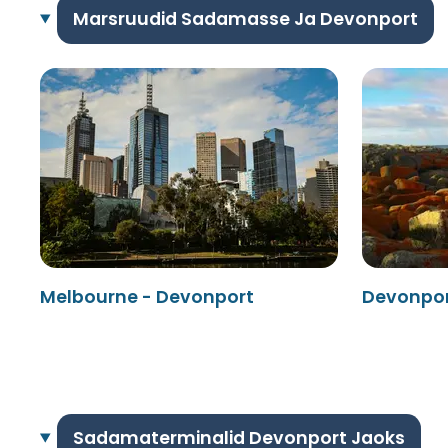
Marsruudid Sadamasse Ja Devonport
Melbourne - Devonport
Devonpor
Sadamaterminalid Devonport Jaoks