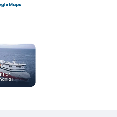
ogle Maps
rit of
ania I