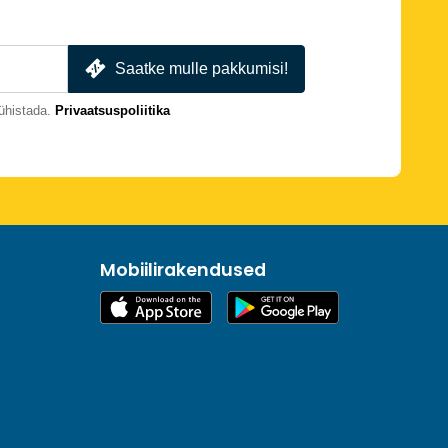
Saatke mulle pakkumisi!
ühistada.
Privaatsuspoliitika
Mobiilirakendused