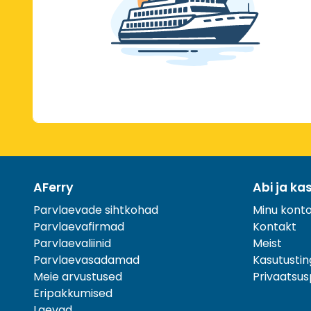
AFerry
Abi ja ka
Parvlaevade sihtkohad
Minu kont
Parvlaevafirmad
Kontakt
Parvlaevaliinid
Meist
Parvlaevasadamad
Kasutusti
Meie arvustused
Privaatsusp
Eripakkumised
Laevad