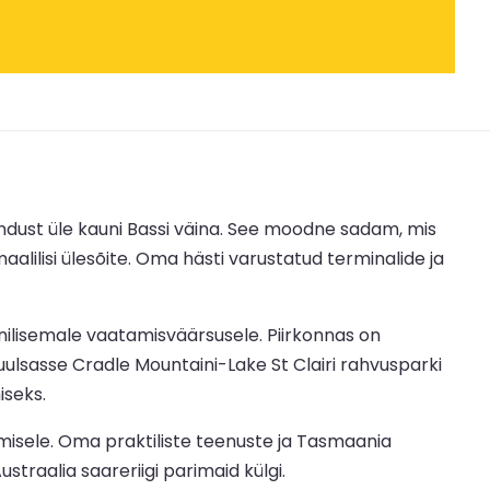
ust üle kauni Bassi väina. See moodne sadam, mis
aalilisi ülesõite. Oma hästi varustatud terminalide ja
nilisemale vaatamisväärsusele. Piirkonnas on
ulsasse Cradle Mountaini-Lake St Clairi rahvusparki
iseks.
misele. Oma praktiliste teenuste ja Tasmaania
traalia saareriigi parimaid külgi.