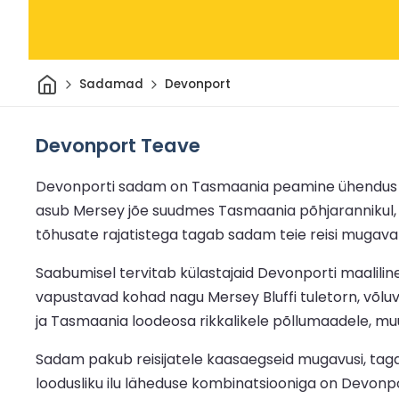
Avaleht
Sadamad
Devonport
Devonport Teave
Devonporti sadam on Tasmaania peamine ühendus Au
asub Mersey jõe suudmes Tasmaania põhjarannikul, terv
tõhusate rajatistega tagab sadam teie reisi mugava j
Saabumisel tervitab külastajaid Devonporti maalilin
vapustavad kohad nagu Mersey Bluffi tuletorn, võlu
ja Tasmaania loodeosa rikkalikele põllumaadele, muu
Sadam pakub reisijatele kaasaegseid mugavusi, tagad
loodusliku ilu läheduse kombinatsiooniga on Devonpo