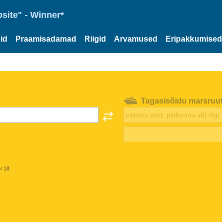
site" - Winner*
id
Praamisadamad
Riigid
Arvamused
Eripakkumised
Tagasisõidu marsruu
< 18