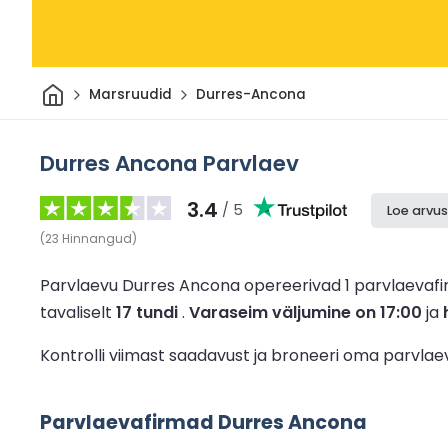
Avaleht
Marsruudid
Durres-Ancona
Durres Ancona Parvlaev
3.4
/ 5
Loe arvus
(
23
Hinnangud
)
Parvlaevu Durres Ancona opereerivad 1 parvlaevaf
tavaliselt
17 tundi
.
Varaseim väljumine on 17:00
ja
Kontrolli viimast saadavust ja broneeri oma parvla
Parvlaevafirmad Durres Ancona