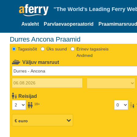
"The World's Leading Ferry Web
Avaleht
Parvlaevaoperaatorid
Praamimarsruud
Durres Ancona Praamid
Tagasisõit
Üks suund
Erinev tagasireis
Andmed
Väljuv marsruut
Reisijad
18+