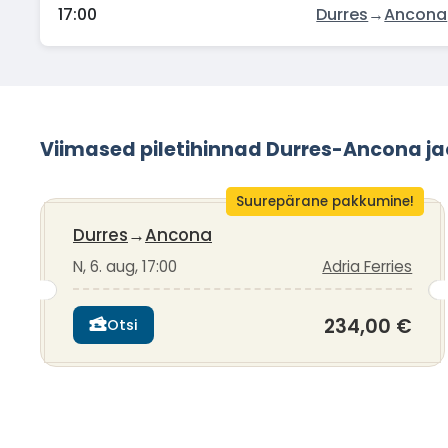
17:00
Durres
→
Ancona
Viimased piletihinnad Durres-Ancona j
Suurepärane pakkumine!
Durres
→
Ancona
N, 6. aug, 17:00
Adria Ferries
234,00 €
Otsi