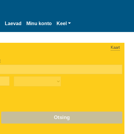
Laevad
Minu konto
Keel
Kaart
t
Otsing