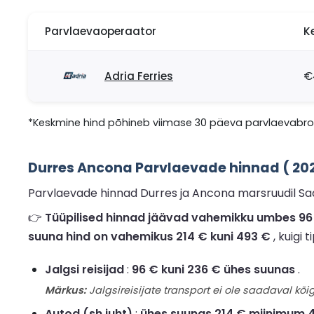
Parvlaevaoperaator
K
Adria Ferries
€
*Keskmine hind põhineb viimase 30 päeva parvlaevabron
Durres Ancona Parvlaevade hinnad ( 20
Parvlaevade hinnad Durres ja Ancona marsruudil Sad
👉
Tüüpilised hinnad jäävad vahemikku umbes 96 € 
suuna hind on vahemikus 214 € kuni 493 €
, kuigi 
Jalgsi reisijad
:
96 € kuni 236 € ühes suunas
.
Märkus:
Jalgsireisijate transport ei ole saadaval kõig
Autod (sh juht)
:
ühes suunas 214 € miinimum 