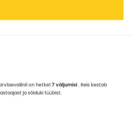
arvlaevaliinil on hetkel
7 väljumisi
.
Reis kestab
astaajast ja sõiduki tüübist.