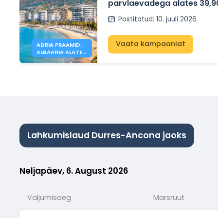
parvlaevadega alates 39,9
Postitatud
:
10. juuli 2026
Vaata kampaaniat
ADRIA PRAAMID:
ALBAANIA ALATES
39,90 €
Lahkumislaud Durres-Ancona jaoks
Neljapäev, 6. August 2026
Väljumisaeg
Marsruut