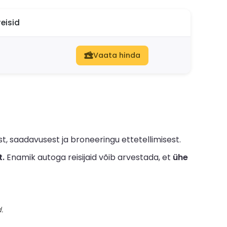
eisid
Vaata hinda
, saadavusest ja broneeringu ettetellimisest.
t.
Enamik autoga reisijaid võib arvestada, et
ühe
.