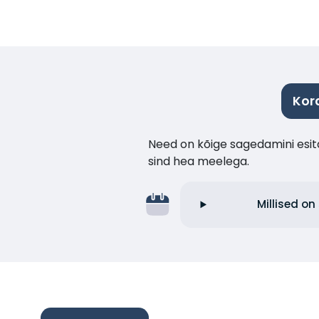
Kor
Need on kõige sagedamini esita
sind hea meelega.
Millised o