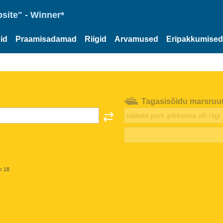
site" - Winner*
id
Praamisadamad
Riigid
Arvamused
Eripakkumised
Tagasisõidu marsruu
< 18