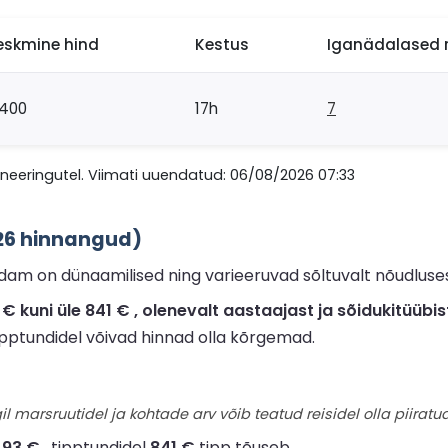
eskmine hind
Kestus
Iganädalased r
400
17h
7
eeringutel. Viimati uuendatud: 06/08/2026 07:33
26 hinnangud)
am on dünaamilised ning varieeruvad sõltuvalt nõudlusest
kuni üle 841 € , olenevalt aastaajast ja sõidukitüübis
tipptundidel võivad hinnad olla kõrgemad.
il marsruutidel ja kohtade arv võib teatud reisidel olla piiratud
493 €
, tipptundidel
841 €
tipp tõuseb.