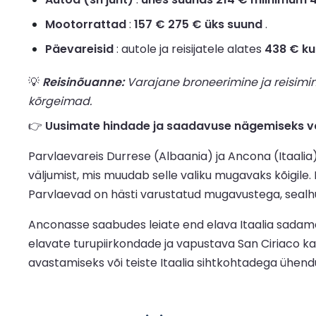
Mootorrattad
:
157 € 275 € üks suund
.
Päevareisid
: autole ja reisijatele alates
438 € ku
💡
Reisinõuanne:
Varajane broneerimine ja reisimi
kõrgeimad.
👉
Uusimate hindade ja saadavuse nägemiseks va
Parvlaevareis Durrese (Albaania) ja Ancona (Itaalia)
väljumist, mis muudab selle valiku mugavaks kõigile.
Parvlaevad on hästi varustatud mugavustega, sealhulg
Anconasse saabudes leiate end elava Itaalia sadamali
elavate turupiirkondade ja vapustava San Ciriaco kat
avastamiseks või teiste Itaalia sihtkohtadega ühend