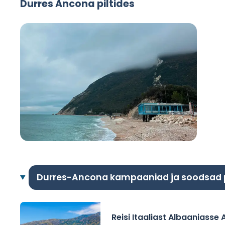
Durres Ancona piltides
Durres-Ancona kampaaniad ja soodsad
Reisi Itaaliast Albaaniasse 