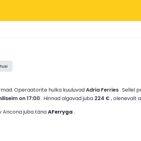
tusi
irmad.
Operaatorite hulka kuuluvad
Adria Ferries
.
Sellel p
hiliseim on 17:00
.
Hinnad algavad juba
224 €
, olenevalt a
ev Ancona juba täna
AFerryga
.