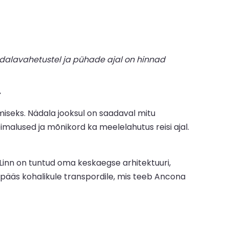
dalavahetustel ja pühade ajal on hinnad
.
miseks. Nädala jooksul on saadaval mitu
imalused ja mõnikord ka meelelahutus reisi ajal.
 Linn on tuntud oma keskaegse arhitektuuri,
depääs kohalikule transpordile, mis teeb Ancona