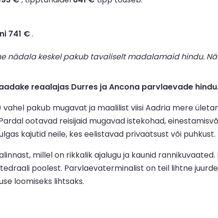
ni 741 €
.
ne nädala keskel pakub tavaliselt madalamaid hindu. Nä
adake reaalajas Durres ja Ancona parvlaevade hindu
 vahel pakub mugavat ja maalilist viisi Aadria mere ületa
 Pardal ootavad reisijaid mugavad istekohad, einestamisvõ
as kajutid neile, kes eelistavad privaatsust või puhkust.
nnast, millel on rikkalik ajalugu ja kaunid rannikuvaated.
edraali poolest. Parvlaevaterminalist on teil lihtne juur
use loomiseks lihtsaks.