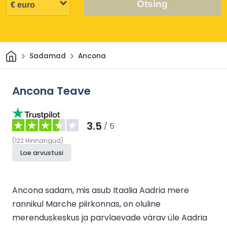
Otsing
Avaleht
Sadamad
Ancona
Ancona Teave
3.5
/ 5
(
122
Hinnangud
)
Loe arvustusi
Ancona sadam, mis asub Itaalia Aadria mere
rannikul Marche piirkonnas, on oluline
merenduskeskus ja parvlaevade värav üle Aadria