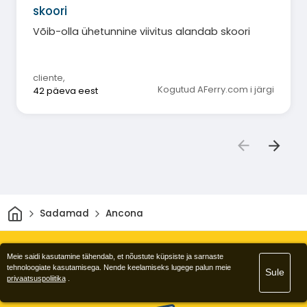
skoori
Võib-olla ühetunnine viivitus alandab skoori
cliente
,
Kogutud AFerry.com i järgi
42 päeva eest
Avaleht
Sadamad
Ancona
Meie saidi kasutamine tähendab, et nõustute küpsiste ja sarnaste
tehnoloogiate kasutamisega. Nende keelamiseks lugege palun meie
Sule
privaatsuspoliitika
.