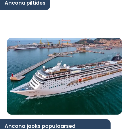
Ancona piltides
Ancona jaoks populaarsed