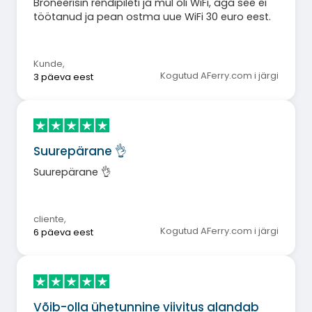
Broneerisin rendipileti ja mul oli WiFi, aga see ei
töötanud ja pean ostma uue WiFi 30 euro eest.
Kunde
,
Kogutud AFerry.com i järgi
3 päeva eest
Suurepärane 👌
Suurepärane 👌
cliente
,
Kogutud AFerry.com i järgi
6 päeva eest
Võib-olla ühetunnine viivitus alandab