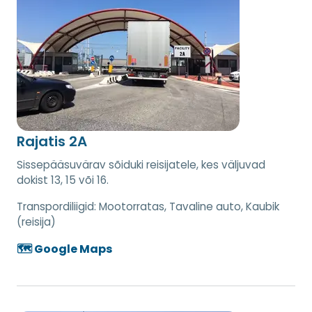
Rajatis 2A
Sissepääsuvärav sõiduki reisijatele, kes väljuvad
dokist 13, 15 või 16.
Transpordiliigid:
Mootorratas, Tavaline auto, Kaubik
(reisija)
🗺️ Google Maps