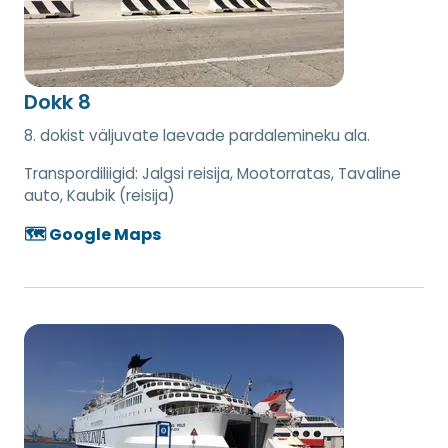
Dokk 8
8. dokist väljuvate laevade pardalemineku ala.
Transpordiliigid:
Jalgsi reisija, Mootorratas, Tavaline
auto, Kaubik (reisija)
🗺️ Google Maps