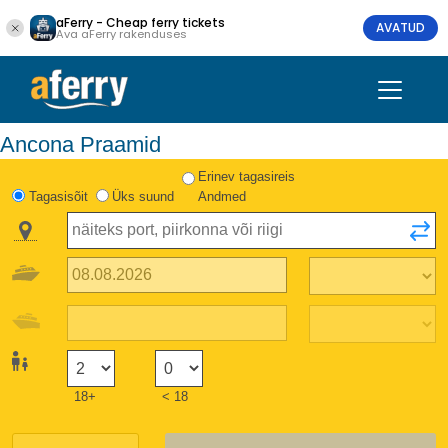
aFerry - Cheap ferry tickets
AVATUD
Ava aFerry rakenduses
Ancona Praamid
Erinev tagasireis
Tagasisõit
Üks suund
Andmed
18+
< 18