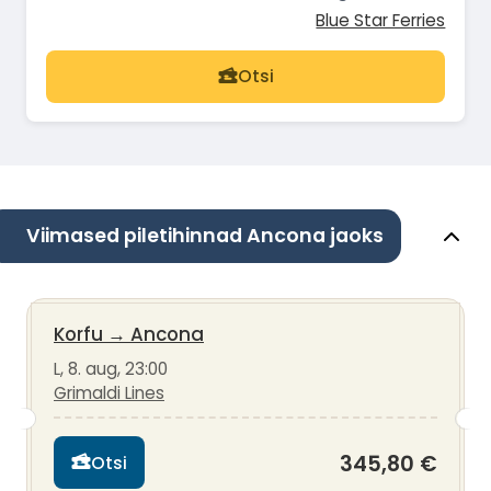
Blue Star Ferries
Otsi
Viimased piletihinnad Ancona jaoks
Korfu
→
Ancona
L, 8. aug, 23:00
Grimaldi Lines
345,80 €
Otsi