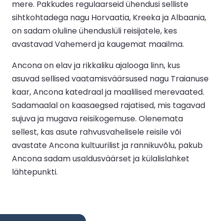
mere. Pakkudes regulaarseid ühendusi selliste
sihtkohtadega nagu Horvaatia, Kreeka ja Albaania,
on sadam oluline ühenduslüli reisijatele, kes
avastavad Vahemerd ja kaugemat maailma.
Ancona on elav ja rikkaliku ajalooga linn, kus
asuvad sellised vaatamisväärsused nagu Traianuse
kaar, Ancona katedraal ja maalilised merevaated.
Sadamaalal on kaasaegsed rajatised, mis tagavad
sujuva ja mugava reisikogemuse. Olenemata
sellest, kas asute rahvusvahelisele reisile või
avastate Ancona kultuurilist ja rannikuvõlu, pakub
Ancona sadam usaldusväärset ja külalislahket
lähtepunkti.