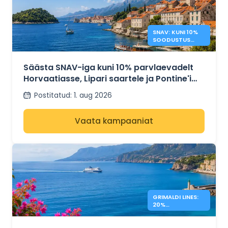
SNAV: KUNI 10%
SOODUSTUS
HORVAATIA JA
SAARTE REISIDELE
Säästa SNAV-iga kuni 10% parvlaevadelt
Horvaatiasse, Lipari saartele ja Pontine'i
saartele
Postitatud
:
1. aug 2026
Vaata kampaaniat
GRIMALDI LINES:
20%
SOODUSTUST
KREEKA
PARVLAEVADELE