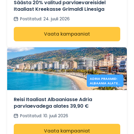
Säästa 20% valitud parvlaevareisidel
Itaaliast Kreekasse Grimaldi Linesiga
Postitatud
:
24. juuli 2026
Vaata kampaaniat
ADRIA PRAAMID:
ALBAANIA ALATES
39,90 €
Reisi Itaaliast Albaaniasse Adria
parvlaevadega alates 39,90 €
Postitatud
:
10. juuli 2026
Vaata kampaaniat