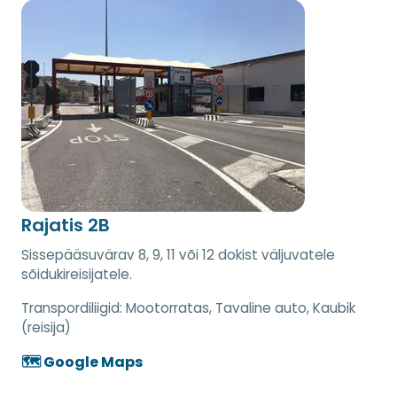
Rajatis 2B
Sissepääsuvärav 8, 9, 11 või 12 dokist väljuvatele
sõidukireisijatele.
Transpordiliigid:
Mootorratas, Tavaline auto, Kaubik
(reisija)
🗺️ Google Maps