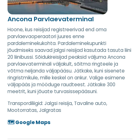
Ancona Parvlaevaterminal
Hoone, kus reisijad registreerivad end oma
parvlaevaoperaatori juures enne
pardaleminekukohta. Pardaleminekupunkti
jõudmiseks saavad jalgsi reisijad kasutada tasuta liini
20 liinibussi. Sõidukireisijad peaksid väljuma Ancona
parvlaevaterminali väljakult, sõitma ringteele ja
võtma neljanda väljapääsu. Jätkake, kuni sisenete
ringristmikule, mille keskel on ankur. Valige esimene
väljapääs ja mööduge raudteest. Jätkake 300
meetrit, kuni jõuate turvasissepääsuni.
Transpordiliigid:
Jalgsi reisija, Tavaline auto,
Mootorratas, Jalgratas
🗺️ Google Maps