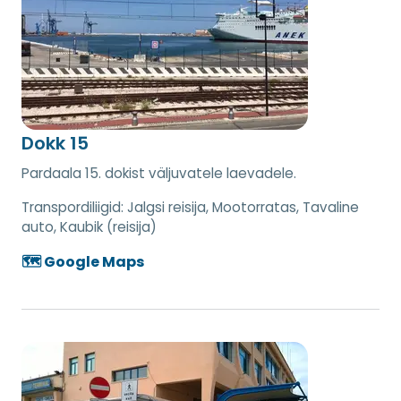
Dokk 15
Pardaala 15. dokist väljuvatele laevadele.
Transpordiliigid:
Jalgsi reisija, Mootorratas, Tavaline
auto, Kaubik (reisija)
🗺️ Google Maps