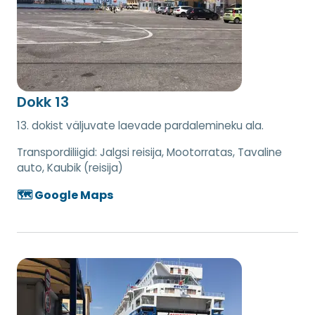
Dokk 13
13. dokist väljuvate laevade pardalemineku ala.
Transpordiliigid:
Jalgsi reisija, Mootorratas, Tavaline
auto, Kaubik (reisija)
🗺️ Google Maps