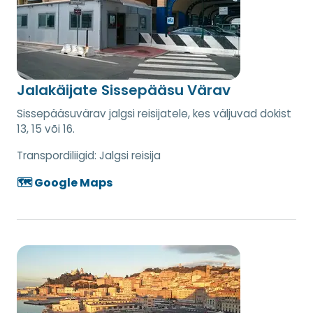
Jalakäijate Sissepääsu Värav
Sissepääsuvärav jalgsi reisijatele, kes väljuvad dokist
13, 15 või 16.
Transpordiliigid:
Jalgsi reisija
🗺️ Google Maps