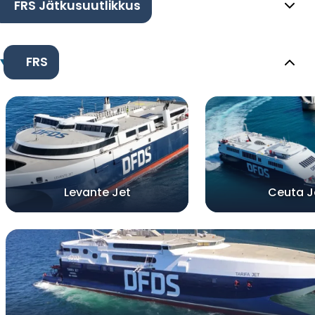
FRS Jätkusuutlikkus
FRS
Levante Jet
Ceuta J