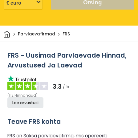
Otsing
Avaleht
Parvlaevafirmad
FRS
FRS - Uusimad Parvlaevade Hinnad,
Arvustused Ja Laevad
3.3
/ 5
(
112
Hinnangud
)
Loe arvustusi
Teave FRS kohta
FRS on Saksa parvlaevafirma, mis opereerib