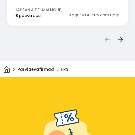
HASSAN AIT EL MAHJOUB
,
Kogutud AFerry.com i järgi
18 päeva eest
Avaleht
Parvlaevafirmad
FRS