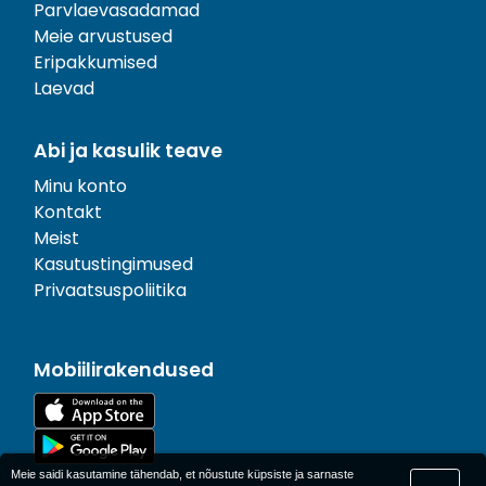
Parvlaevasadamad
Meie arvustused
Eripakkumised
Laevad
Abi ja kasulik teave
Minu konto
Kontakt
Meist
Kasutustingimused
Privaatsuspoliitika
Mobiilirakendused
Meie saidi kasutamine tähendab, et nõustute küpsiste ja sarnaste