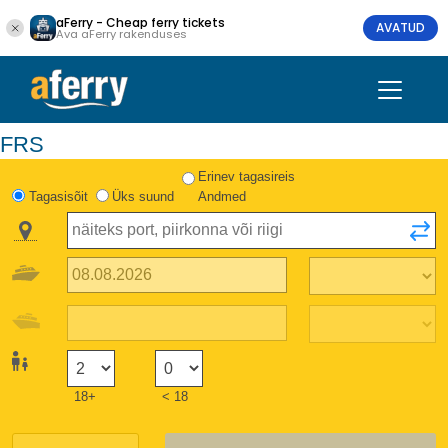
aFerry - Cheap ferry tickets
AVATUD
Ava aFerry rakenduses
FRS
Erinev tagasireis
Tagasisõit
Üks suund
Andmed
18+
< 18