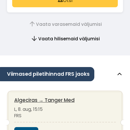
Otsi
Vaata varasemaid väljumisi
Vaata hilisemaid väljumisi
Viimased piletihinnad FRS jaoks
Algeciras
→
Tanger Med
L, 8. aug, 15:15
FRS