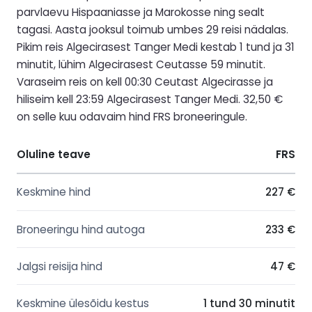
parvlaevu Hispaaniasse ja Marokosse ning sealt
tagasi. Aasta jooksul toimub umbes 29 reisi nädalas.
Pikim reis Algecirasest Tanger Medi kestab 1 tund ja 31
minutit, lühim Algecirasest Ceutasse 59 minutit.
Varaseim reis on kell 00:30 Ceutast Algecirasse ja
hiliseim kell 23:59 Algecirasest Tanger Medi. 32,50 €
on selle kuu odavaim hind FRS broneeringule.
Oluline teave
FRS
Keskmine hind
227 €
Broneeringu hind autoga
233 €
Jalgsi reisija hind
47 €
Keskmine ülesõidu kestus
1 tund 30 minutit