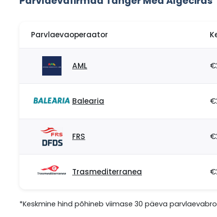
Parvlaevafirmad Tanger Med Algeciras
Parvlaevaoperaator
K
AML
€
Balearia
€
FRS
€
Trasmediterranea
€
*Keskmine hind põhineb viimase 30 päeva parvlaevabrone