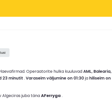
tusi
vlaevafirmad.
Operaatorite hulka kuuluvad
AML, Balearia
d 23 minutit
.
Varaseim väljumine on 01:30
ja
hiliseim on
v Algeciras juba täna
AFerryga
.