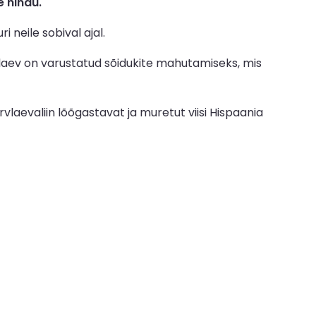
 hindu.
neile sobival ajal.
laev on varustatud sõidukite mahutamiseks, mis
laevaliin lõõgastavat ja muretut viisi Hispaania