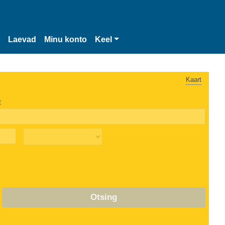
Laevad
Minu konto
Keel
Kaart
t
Otsing