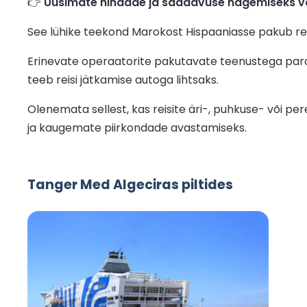
👉
Uusimate hindade ja saadavuse nägemiseks va
See lühike teekond Marokost Hispaaniasse pakub reis
Erinevate operaatorite pakutavate teenustega parda
teeb reisi jätkamise autoga lihtsaks.
Olenemata sellest, kas reisite äri-, puhkuse- või pe
ja kaugemate piirkondade avastamiseks.
Tanger Med Algeciras piltides