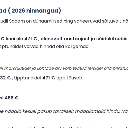
ad ( 2026 hinnangud)
dil Sadam on dünaamilised ning varieeruvad sõltuvalt nõ
kuni üle 471 € , olenevalt aastaajast ja sõidukitüübis
tipptundidel võivad hinnad olla kõrgemad.
il marsruutidel ja kohtade arv võib teatud reisidel olla piiratud
232 €
, tipptundidel
471 €
tipp tõuseb.
ni 466 €
.
ne nädala keskel pakub tavaliselt madalamaid hindu. Nä