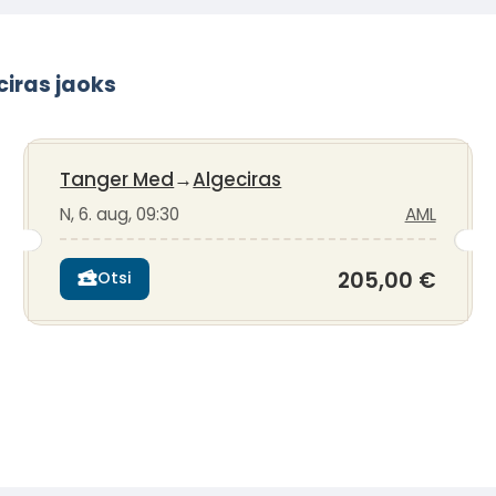
iras jaoks
Tanger Med
→
Algeciras
N, 6. aug, 09:30
AML
205,00 €
Otsi