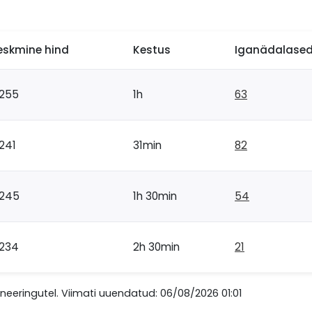
eskmine hind
Kestus
Iganädalased 
255
1h
63
241
31min
82
245
1h 30min
54
234
2h 30min
21
eringutel. Viimati uuendatud: 06/08/2026 01:01