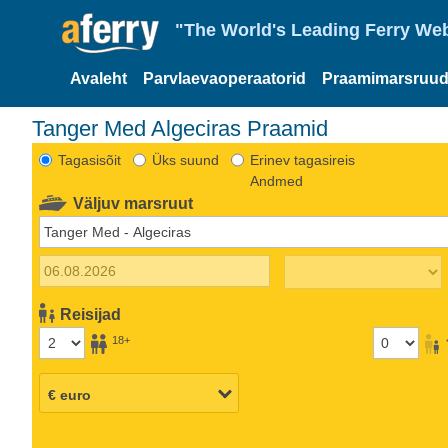
"The World's Leading Ferry Web
Avaleht
Parvlaevaoperaatorid
Praamimarsruud
Tanger Med Algeciras Praamid
Tagasisõit
Üks suund
Erinev tagasireis
Andmed
Väljuv marsruut
Reisijad
18+