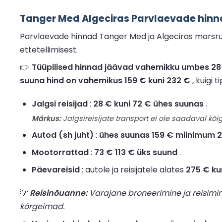
Tanger Med Algeciras Parvlaevade hinn
Parvlaevade hinnad Tanger Med ja Algeciras marsruu
ettetellimisest.
👉
Tüüpilised hinnad jäävad vahemikku umbes 28 € 
suuna hind on vahemikus 159 € kuni 232 €
, kuigi 
Jalgsi reisijad
:
28 € kuni 72 € ühes suunas
.
Märkus:
Jalgsireisijate transport ei ole saadaval kõig
Autod (sh juht)
:
ühes suunas 159 € miinimum 
Mootorrattad
:
73 € 113 € üks suund
.
Päevareisid
: autole ja reisijatele alates
275 € ku
💡
Reisinõuanne:
Varajane broneerimine ja reisimi
kõrgeimad.