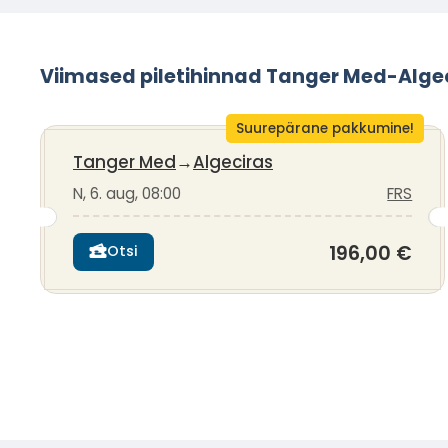
Viimased piletihinnad Tanger Med-Algec
Suurepärane pakkumine!
Tanger Med
→
Algeciras
N, 6. aug, 08:00
FRS
196,00 €
Otsi