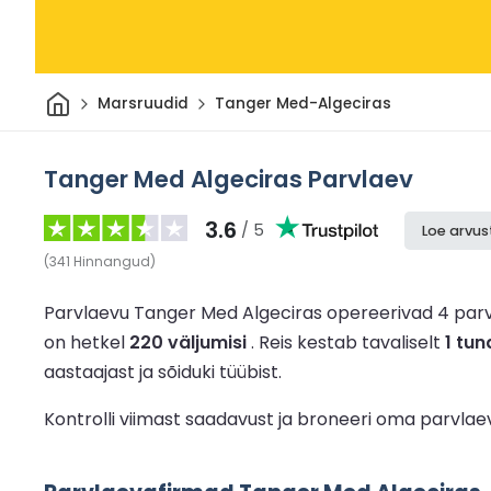
Avaleht
Marsruudid
Tanger Med-Algeciras
Tanger Med Algeciras Parvlaev
3.6
/ 5
Loe arvus
(
341
Hinnangud
)
Parvlaevu Tanger Med Algeciras opereerivad 4 par
on hetkel
220 väljumisi
.
Reis kestab tavaliselt
1 tun
aastaajast ja sõiduki tüübist.
Kontrolli viimast saadavust ja broneeri oma parvlae