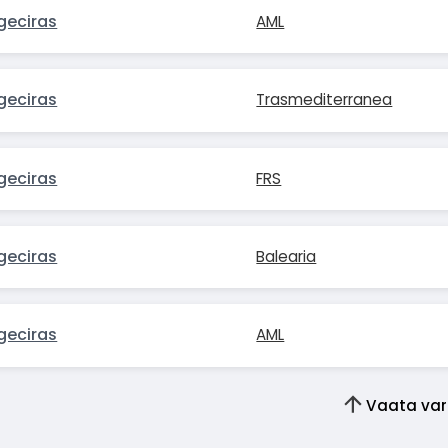
geciras
AML
geciras
Trasmediterranea
geciras
FRS
geciras
Balearia
geciras
AML
Vaata var