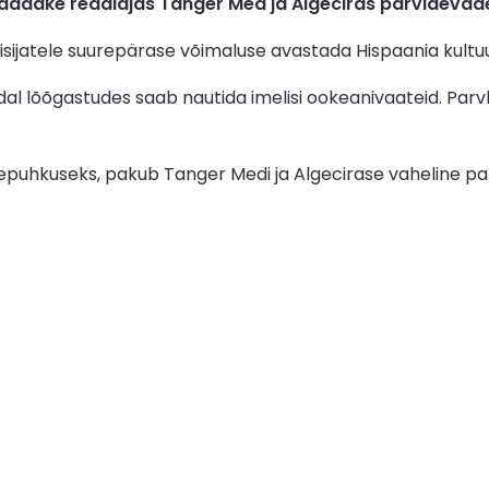
adake reaalajas Tanger Med ja Algeciras parvlaevade
ijatele suurepärase võimaluse avastada Hispaania kultuuri 
l lõõgastudes saab nautida imelisi ookeanivaateid. Parv
repuhkuseks, pakub Tanger Medi ja Algecirase vaheline parv