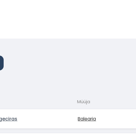
Müüja
geciras
Balearia