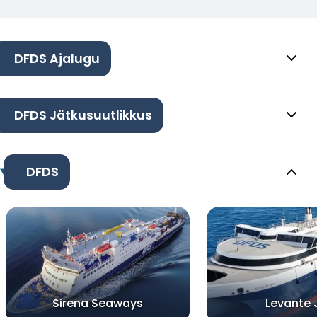
DFDS Ajalugu
DFDS Jätkusuutlikkus
DFDS
Sirena Seaways
Levante 