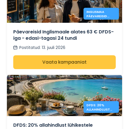
INGLISMAA
PÄEVAREISID
ALATES 63 € -
DFDS
Päevareisid Inglismaale alates 63 € DFDS-
iga - edasi-tagasi 24 tundi
Postitatud
:
13. juuli 2026
Vaata kampaaniat
DFDS: 20%
ALLAHINDLUST
JERSEY
LÜHIPUHKUSTELE
DFDS: 20% allahindlust lühikestele