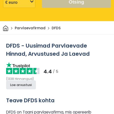
Otsing
Avaleht
Parvlaevafirmad
DFDS
DFDS - Uusimad Parvlaevade
Hinnad, Arvustused Ja Laevad
4.4
/ 5
(
1338
Hinnangud
)
Loe arvustusi
Teave DFDS kohta
DFDS on Taani parvlaevafirma, mis opereerib