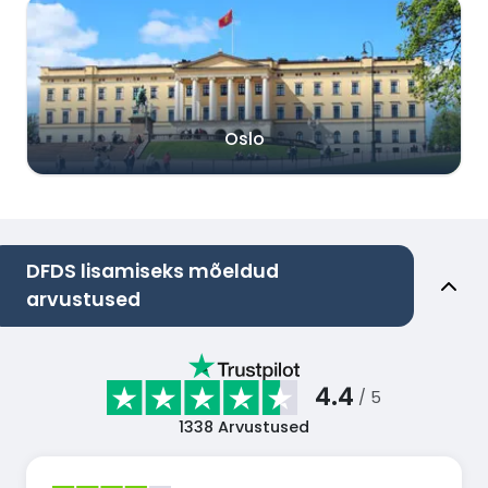
Oslo
DFDS lisamiseks mõeldud
arvustused
4.4
/ 5
1338
Arvustused