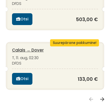
DFDS
503,00 €
Otsi
Suurepärane pakkumine!
Calais
→
Dover
T, 11. aug, 02:30
DFDS
133,00 €
Otsi