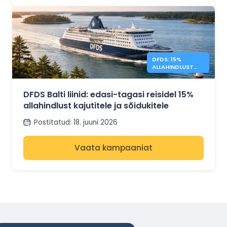
DFDS: 15%
ALLAHINDLUST
BALTIKUMI
EDASI-TAGASI
REISIDELE
DFDS Balti liinid: edasi-tagasi reisidel 15%
allahindlust kajutitele ja sõidukitele
Postitatud
:
18. juuni 2026
Vaata kampaaniat