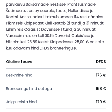
parvlaevu Saksamaale, Eestisse, Prantsusmaale,
Šotimaale, Jersey saarele, Leetu, Hollandisse ja
Rootsi. Aasta jooksul toimub umbes 114 reisi nädalas.
Pikim reis Klaipedast Kieli kestab 21 tundi ja 31 minutit,
lühim reis Calais'st Doverisse 1 tund ja 30 minutit.
Varaseim reis on kell 00:15 Doverist Calais'sse ja
hiliseim kell 23:59 Kielist Klaipedasse. 25,00 € on selle
kuu odavaim hind DFDS broneeringule.
Oluline teave
DFDS
Keskmine hind
176 €
Broneeringu hind autoga
158 €
Jalgsi reisija hind
179 €