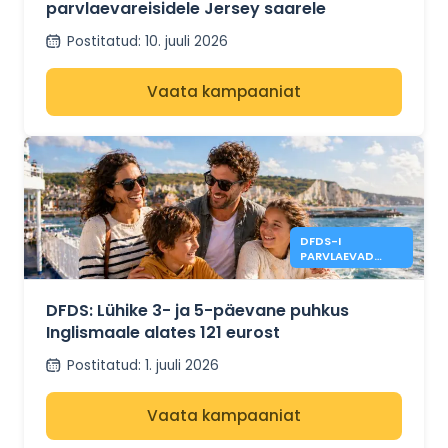
parvlaevareisidele Jersey saarele
Postitatud
:
10. juuli 2026
Vaata kampaaniat
DFDS-I
PARVLAEVAD
INGLISMAALE
ALATES 121 €
DFDS: Lühike 3- ja 5-päevane puhkus
Inglismaale alates 121 eurost
Postitatud
:
1. juuli 2026
Vaata kampaaniat