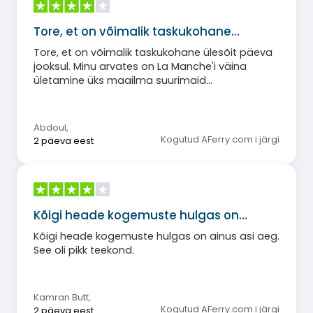
Tore, et on võimalik taskukohane…
Tore, et on võimalik taskukohane ülesõit päeva
jooksul. Minu arvates on La Manche'i väina
ületamine üks maailma suurimaid
organiseeritud pettusi. Miks nad ei ehitanud
silda, et saaksime lihtsalt päeval ja öösel sõita?
Miks maksab edasi-tagasi ülesõit üle 100 või
Abdoul
,
200? Kus on mastaabisääst? Ärge isegi
Kogutud AFerry.com i järgi
2 päeva eest
alustage Eurostari hindadest.
Kõigi heade kogemuste hulgas on…
Kõigi heade kogemuste hulgas on ainus asi aeg.
See oli pikk teekond.
Kamran Butt
,
Kogutud AFerry.com i järgi
2 päeva eest