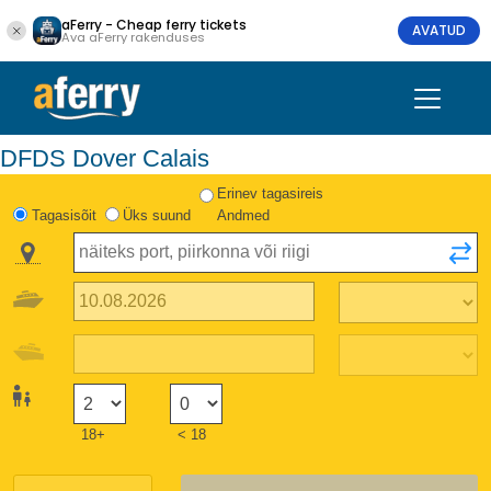
aFerry - Cheap ferry tickets
AVATUD
Ava aFerry rakenduses
DFDS Dover Calais
Erinev tagasireis
Tagasisõit
Üks suund
Andmed
18+
< 18