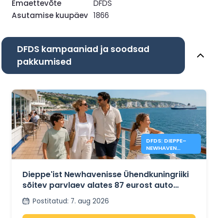
Emaettevõte
DFDS
Asutamise kuupäev
1866
DFDS kampaaniad ja soodsad
pakkumised
DFDS: DIEPPE–
NEWHAVEN
ALATES 87 €
Dieppe'ist Newhavenisse Ühendkuningriiki
sõitev parvlaev alates 87 eurost auto
kohta + 4 inimest DFDS-iga
Postitatud
:
7. aug 2026