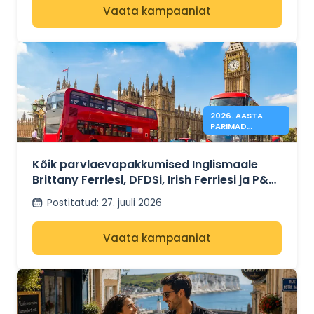
Vaata kampaaniat
2026. AASTA
PARIMAD
PRAAMIPAKKUMIS
ED INGLISMAALE
AL 41€
Kõik parvlaevapakkumised Inglismaale
Brittany Ferriesi, DFDSi, Irish Ferriesi ja P&O
Ferriesiga – alates 41 eurost
Postitatud
:
27. juuli 2026
Vaata kampaaniat