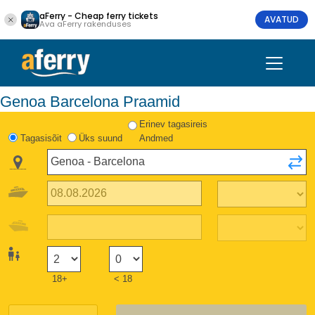
aFerry - Cheap ferry tickets
AVATUD
Ava aFerry rakenduses
Genoa Barcelona Praamid
Erinev tagasireis
Tagasisõit
Üks suund
Andmed
18+
< 18