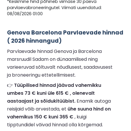
*Keskmine hind põhineb viimase 30 päeva
parvlaevabroneeringutel. Viimati uuendatud:
08/08/2026 01:00
Genova Barcelona Parvlaevade hinnad
( 2026 hinnangud)
Parvlaevade hinnad Genova ja Barcelona
marsruudil Sadam on dünaamilised ning
varieeruvad sõltuvalt nõudlusest, saadavusest
ja broneeringu ettetellimisest.
👉
Tüüpilised hinnad jäävad vahemikku
umbes 73 € kuni üle 615 € , olenevalt
aastaajast ja sõidukitüübist.
Enamik autoga
reisijaid võib arvestada, et
ühe suuna hind on
vahemikus 150 € kuni 365 €
, kuigi
tipptundidel võivad hinnad olla kõrgemad.