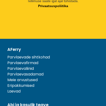
Tellimuse saate igal ajal tühistada.
Privaatsuspoliitika
AFerry
Parvlaevade sihtkohad
Parvlaevafirmad
Parvlaevaliinid
Parvlaevasadamad
Meie arvustused
Eripakkumised
Laevad
Abi ja kasulik teave