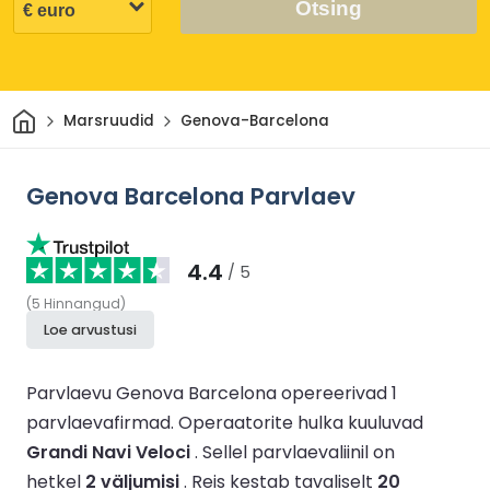
Otsing
Avaleht
Marsruudid
Genova-Barcelona
Genova Barcelona Parvlaev
4.4
/ 5
(
5
Hinnangud
)
Loe arvustusi
Parvlaevu Genova Barcelona opereerivad 1
parvlaevafirmad.
Operaatorite hulka kuuluvad
Grandi Navi Veloci
.
Sellel parvlaevaliinil on
hetkel
2 väljumisi
.
Reis kestab tavaliselt
20