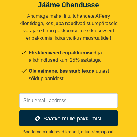
Jääme ühendusse
Ära maga maha, liitu tuhandete AFerry
klientidega, kes juba naudivad suurepäraseid
varajase linnu pakkumisi ja eksklusiivseid
eripakkumisi laias valikus marsruutidel!
Eksklusiivsed eripakkumised
ja
allahindlused kuni 25% säästuga
Ole esimene, kes saab teada
uutest
sõiduplaanidest
Saatke mulle pakkumisi!
Saadame ainult head kraami, mitte rämpsposti.