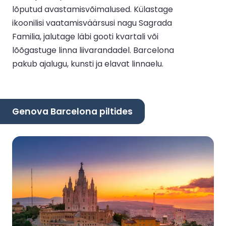
lõputud avastamisvõimalused. Külastage
ikoonilisi vaatamisväärsusi nagu Sagrada
Familia, jalutage läbi gooti kvartali või
lõõgastuge linna liivarandadel. Barcelona
pakub ajalugu, kunsti ja elavat linnaelu.
Genova Barcelona piltides