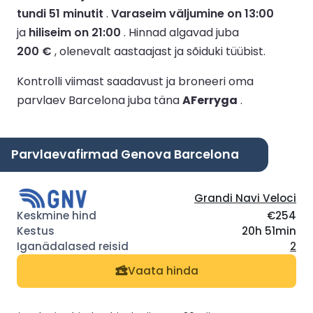
tundi 51 minutit
.
Varaseim väljumine on 13:00
ja
hiliseim on 21:00
.
Hinnad algavad juba
200 €
, olenevalt aastaajast ja sõiduki tüübist.
Kontrolli viimast saadavust ja broneeri oma
parvlaev Barcelona juba täna
AFerryga
.
Parvlaevafirmad Genova Barcelona
Grandi Navi Veloci
€254
20h 51min
2
Vaata hinda