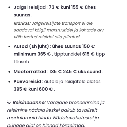
Jalgsi reisijad
:
73 € kuni 155 € ühes
suunas
.
Märkus:
Jalgsireisijate transport ei ole
saadaval kõigil marsruutidel ja kohtade arv
võib teatud reisidel olla piiratud.
Autod (sh juht)
:
ühes suunas 150 €
miinimum 365 €
, tipptundidel
615 €
tipp
tõuseb.
Mootorrattad
:
135 € 245 € üks suund
.
Päevareisid
: autole ja reisijatele alates
395 € kuni 600 €
.
💡
Reisinõuanne:
Varajane broneerimine ja
reisimine nädala keskel pakub tavaliselt
madalamaid hindu. Nädalavahetustel ja
pühade ajal on hinnad kõrgeimad.