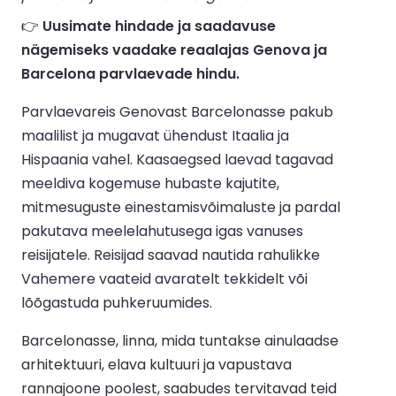
👉
Uusimate hindade ja saadavuse
nägemiseks vaadake reaalajas Genova ja
Barcelona parvlaevade hindu.
Parvlaevareis Genovast Barcelonasse pakub
maalilist ja mugavat ühendust Itaalia ja
Hispaania vahel. Kaasaegsed laevad tagavad
meeldiva kogemuse hubaste kajutite,
mitmesuguste einestamisvõimaluste ja pardal
pakutava meelelahutusega igas vanuses
reisijatele. Reisijad saavad nautida rahulikke
Vahemere vaateid avaratelt tekkidelt või
lõõgastuda puhkeruumides.
Barcelonasse, linna, mida tuntakse ainulaadse
arhitektuuri, elava kultuuri ja vapustava
rannajoone poolest, saabudes tervitavad teid