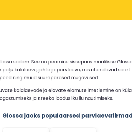
lossa sadam. See on peamine sissepääs maalilisse Glossa 
lju kalalaevu, jahte ja parvlaevu, mis ühendavad saart
ja poed ning muud suurepärased mugavused.
luvate kalalaevade ja elavate elamute imetlemine on kül
õõgastumiseks ja Kreeka loodusliku ilu nautimiseks.
Glossa jaoks populaarsed parvlaevafirma