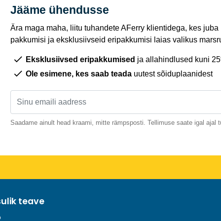
Jääme ühendusse
Ära maga maha, liitu tuhandete AFerry klientidega, kes juba
pakkumisi ja eksklusiivseid eripakkumisi laias valikus marsru
Eksklusiivsed eripakkumised
ja allahindlused kuni 2
Ole esimene, kes saab teada
uutest sõiduplaanidest
Saadame ainult head kraami, mitte rämpsposti. Tellimuse saate igal ajal t
sulik teave
o