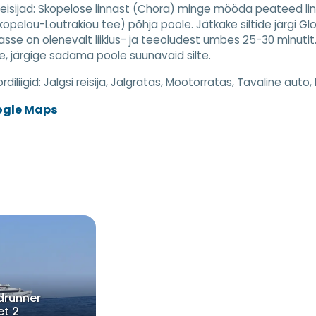
reisijad: Skopelose linnast (Chora) minge mööda peateed lin
opelou-Loutrakiou tee) põhja poole. Jätkake siltide järgi G
se on olenevalt liiklus- ja teeoludest umbes 25-30 minutit.
e, järgige sadama poole suunavaid silte.
diliigid:
Jalgsi reisija, Jalgratas, Mootorratas, Tavaline auto, 
ogle Maps
drunner
et 2