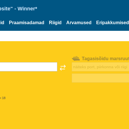
site" - Winner*
id
Praamisadamad
Riigid
Arvamused
Eripakkumised
Tagasisõidu marsruu
< 18