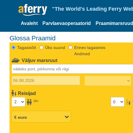
"The World's Leading Ferry Web
Avaleht
Parvlaevaoperaatorid
Praamimarsruud
Glossa Praamid
Tagasisõit
Üks suund
Erinev tagasireis
Andmed
Väljuv marsruut
Reisijad
18+