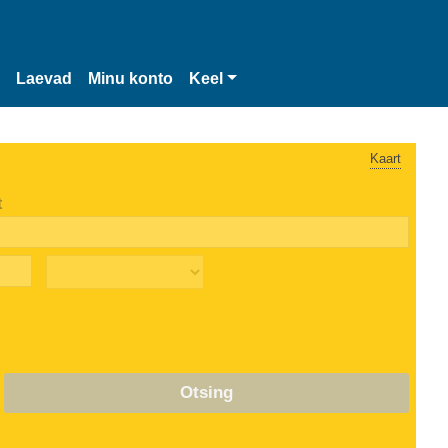
Laevad
Minu konto
Keel
Kaart
t
Otsing