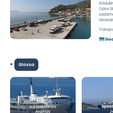
Sõiduki
Odos Sk
sadamas
Glossal
Transpor
🗺️ Go
Glossa
AG Nektarios
Spee
Aiginas
J