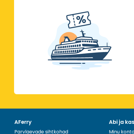
AFerry
Abi ja ka
Parvlaevade sihtkohad
Minu kont