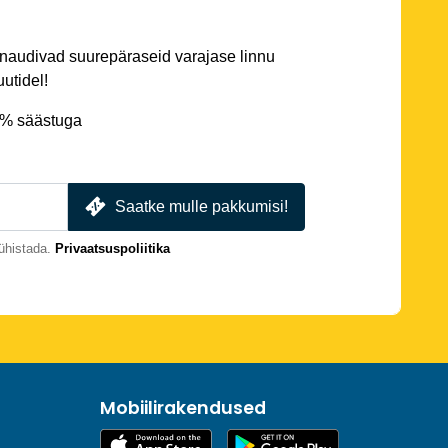
 naudivad suurepäraseid varajase linnu
utidel!
5% säästuga
Saatke mulle pakkumisi!
ühistada.
Privaatsuspoliitika
Mobiilirakendused