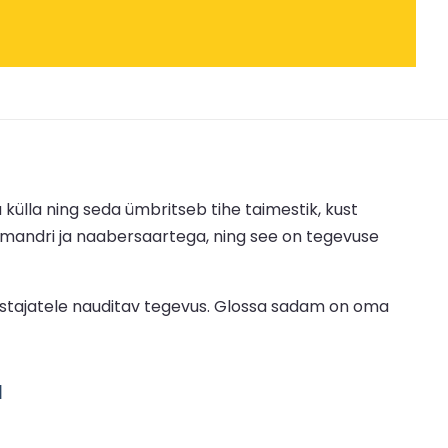
külla ning seda ümbritseb tihe taimestik, kust
 mandri ja naabersaartega, ning see on tegevuse
astajatele nauditav tegevus. Glossa sadam on oma
d