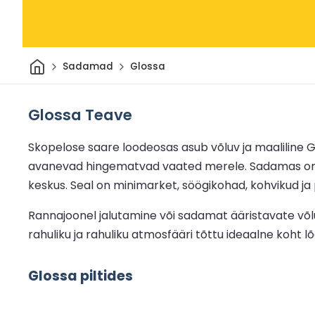
Avaleht
Sadamad
Glossa
Glossa Teave
Skopelose saare loodeosas asub võluv ja maaliline G
avanevad hingematvad vaated merele. Sadamas on pa
keskus. Seal on minimarket, söögikohad, kohvikud 
Rannajoonel jalutamine või sadamat ääristavate võ
rahuliku ja rahuliku atmosfääri tõttu ideaalne koht l
Glossa piltides