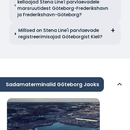
kellaajad Stena Line'i parvlaevadele
marsruutidest Göteborg-Frederikshavn
ja Frederikshavn-Göteborg?
Millised on Stena Line'i parvlaevade
registreerimisajad Göteborgist Kieli?
Sadamaterminalid Göteborg Jaoks