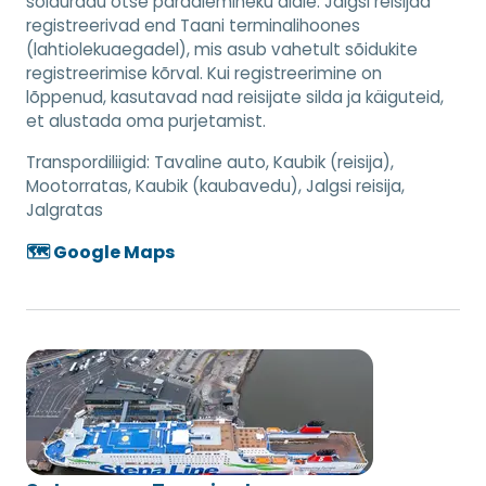
sõiduradu otse pardalemineku alale. Jalgsi reisijad
registreerivad end Taani terminalihoones
(lahtiolekuaegadel), mis asub vahetult sõidukite
registreerimise kõrval. Kui registreerimine on
lõppenud, kasutavad nad reisijate silda ja käiguteid,
et alustada oma purjetamist.
Transpordiliigid:
Tavaline auto, Kaubik (reisija),
Mootorratas, Kaubik (kaubavedu), Jalgsi reisija,
Jalgratas
🗺️ Google Maps