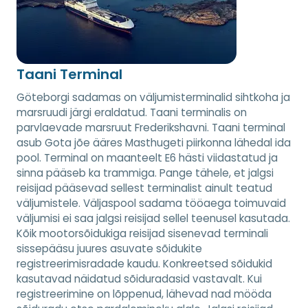
Taani Terminal
Göteborgi sadamas on väljumisterminalid sihtkoha ja
marsruudi järgi eraldatud. Taani terminalis on
parvlaevade marsruut Frederikshavni. Taani terminal
asub Gota jõe ääres Masthugeti piirkonna lähedal ida
pool. Terminal on maanteelt E6 hästi viidastatud ja
sinna pääseb ka trammiga. Pange tähele, et jalgsi
reisijad pääsevad sellest terminalist ainult teatud
väljumistele. Väljaspool sadama tööaega toimuvaid
väljumisi ei saa jalgsi reisijad sellel teenusel kasutada.
Kõik mootorsõidukiga reisijad sisenevad terminali
sissepääsu juures asuvate sõidukite
registreerimisradade kaudu. Konkreetsed sõidukid
kasutavad näidatud sõiduradasid vastavalt. Kui
registreerimine on lõppenud, lähevad nad mööda