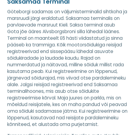
Saksamaa Terminal
Göteborgi sadamas on väljumisterminalid sihtkoha ja
marsruudi järgi eraldatud. Saksamaa terminalis on
parvlaevade marsruut Kieli. Saksa terminal asub
Gota jõe ääres Alvsborgsbroni silla lähedal läänes.
Terminal on maanteelt E6 hästi viidastatud ja sinna
pääseb ka trammiga. Kõik mootorsõidukiga reisijad
registreerivad end sissepääsu lähedal asuvate
sõidukiradade ja laudade kaudu. Rajad on
nummerdatud ja näitavad, milline sõiduk millist rada
kasutama peab. Kui registreerimine on lõppenud,
järgnevad sõidurajad, mis viivad otse pardalemineku
alale. Jalgsi reisijad registreerivad end Saksamaa
terminalihoones, mis asub otse sõidukite
registreerimise kõrval. Maja juures on parkla, mis on
mõeldud reisijatele, kes on maha pandud või peavad
oma sõiduki sadamasse jätma. Kui registreerimine on
lõppenud, kasutavad nad reisijate pardalemineku
kõnniteed, et alustada oma purjetamist.