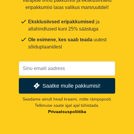
varajase linnu pakkumisi ja eksklusiivseid
eripakkumisi laias valikus marsruutidel!
Eksklusiivsed eripakkumised
ja
allahindlused kuni 25% säästuga
Ole esimene, kes saab teada
uutest
sõiduplaanidest
Saatke mulle pakkumisi!
Saadame ainult head kraami, mitte rämpsposti.
Tellimuse saate igal ajal tühistada.
Privaatsuspoliitika