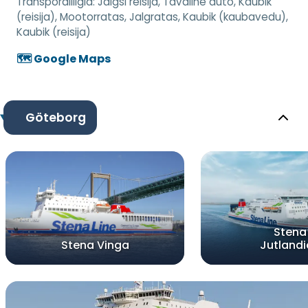
Transpordiliigid:
Jalgsi reisija, Tavaline auto, Kaubik
(reisija), Mootorratas, Jalgratas, Kaubik (kaubavedu),
Kaubik (reisija)
🗺️ Google Maps
Göteborg
Stena
Stena Vinga
Jutland