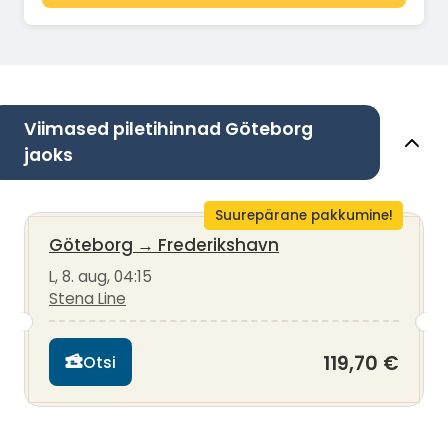
Viimased piletihinnad Göteborg
jaoks
Suurepärane pakkumine!
Göteborg
→
Frederikshavn
L, 8. aug, 04:15
Stena Line
119,70 €
Otsi