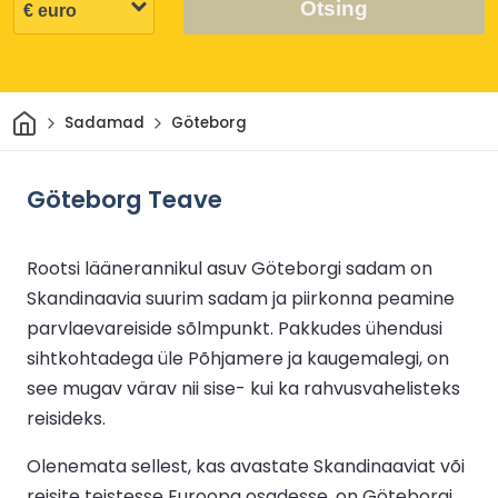
Otsing
Avaleht
Sadamad
Göteborg
Göteborg Teave
Rootsi läänerannikul asuv Göteborgi sadam on
Skandinaavia suurim sadam ja piirkonna peamine
parvlaevareiside sõlmpunkt. Pakkudes ühendusi
sihtkohtadega üle Põhjamere ja kaugemalegi, on
see mugav värav nii sise- kui ka rahvusvahelisteks
reisideks.
Olenemata sellest, kas avastate Skandinaaviat või
reisite teistesse Euroopa osadesse, on Göteborgi