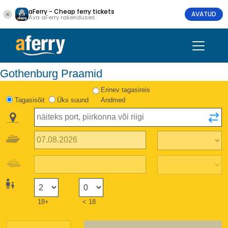
aFerry - Cheap ferry tickets
AVATUD
Ava aFerry rakenduses
Gothenburg Praamid
Erinev tagasireis
Tagasisõit
Üks suund
Andmed
18+
< 18