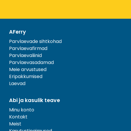
AFerry
Parvlaevade sihtkohad
Parvlaevafirmad
Parvlaevaliinid
Parvlaevasadamad
Meie arvustused
Eripakkumised
Laevad
Abi ja kasulik teave
Minu konto
Kontakt
Meist
Kasutustingimused