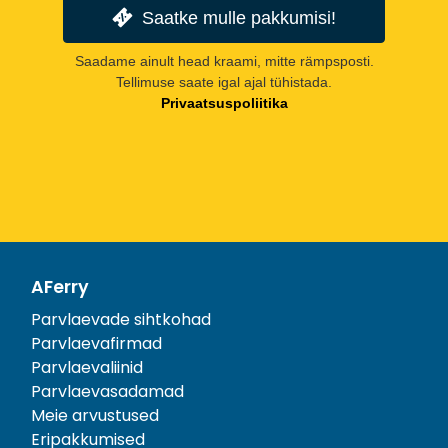
Saatke mulle pakkumisi!
Saadame ainult head kraami, mitte rämpsposti.
Tellimuse saate igal ajal tühistada.
Privaatsuspoliitika
AFerry
Parvlaevade sihtkohad
Parvlaevafirmad
Parvlaevaliinid
Parvlaevasadamad
Meie arvustused
Eripakkumised