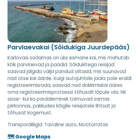
Parvlaevakai (Sõidukiga Juurdepääs)
Karlovasi sadamas on üks esmane kai, mis mahutab
kõik parvlaevad ja paadid. Sõidukitega reisijad
saavad jälgida välja pandud viitasid, mis suunavad
nad otse kai äärde. Kuigi autojuhtide jaoks pole eraldi
registreerimisrada, saavad nad dokkimiskai ääres
oma registreerimisprotsessi tõhusalt lõpule viia. Nii
sisse- kui ka pardaleminek toimuvad samas
piirkonnas, pakkudes kõigile reisijatele lihtsat ja
tõhusat kogemust.
Transpordiliigid:
Tavaline auto, Mootorratas
🗺️ Google Maps