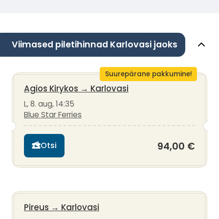
Viimased piletihinnad Karlovasi jaoks
Suurepärane pakkumine!
Agios Kirykos
→
Karlovasi
L, 8. aug, 14:35
Blue Star Ferries
94,00 €
Otsi
Pireus
→
Karlovasi