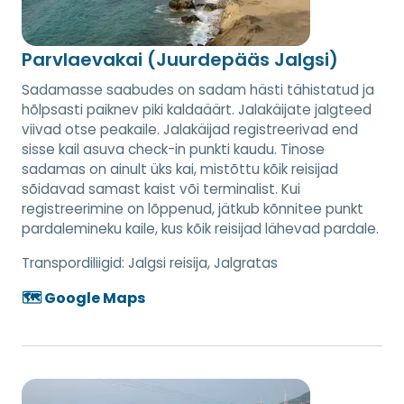
Parvlaevakai (Juurdepääs Jalgsi)
Sadamasse saabudes on sadam hästi tähistatud ja
hõlpsasti paiknev piki kaldaäärt. Jalakäijate jalgteed
viivad otse peakaile. Jalakäijad registreerivad end
sisse kail asuva check-in punkti kaudu. Tinose
sadamas on ainult üks kai, mistõttu kõik reisijad
sõidavad samast kaist või terminalist. Kui
registreerimine on lõppenud, jätkub kõnnitee punkt
pardalemineku kaile, kus kõik reisijad lähevad pardale.
Transpordiliigid:
Jalgsi reisija, Jalgratas
🗺️ Google Maps