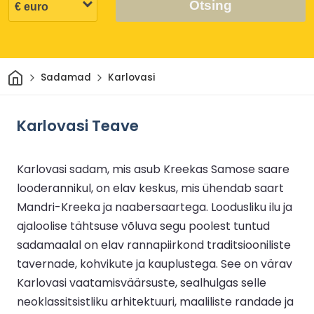
Otsing
Avaleht
Sadamad
Karlovasi
Karlovasi Teave
Karlovasi sadam, mis asub Kreekas Samose saare
looderannikul, on elav keskus, mis ühendab saart
Mandri-Kreeka ja naabersaartega. Loodusliku ilu ja
ajaloolise tähtsuse võluva segu poolest tuntud
sadamaalal on elav rannapiirkond traditsiooniliste
tavernade, kohvikute ja kauplustega. See on värav
Karlovasi vaatamisväärsuste, sealhulgas selle
neoklassitsistliku arhitektuuri, maaliliste randade ja