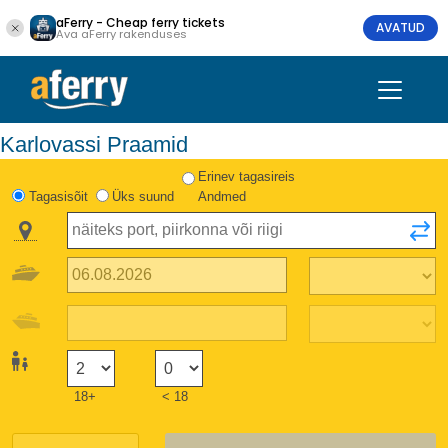
aFerry - Cheap ferry tickets
AVATUD
Ava aFerry rakenduses
Karlovassi Praamid
Erinev tagasireis
Tagasisõit
Üks suund
Andmed
18+
< 18