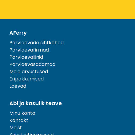
AFerry
Parvlaevade sihtkohad
Parvlaevafirmad
Parvlaevaliinid
Parvlaevasadamad
Meie arvustused
Eripakkumised
Laevad
Abi ja kasulik teave
Minu konto
Kontakt
Meist
Kasutustingimused