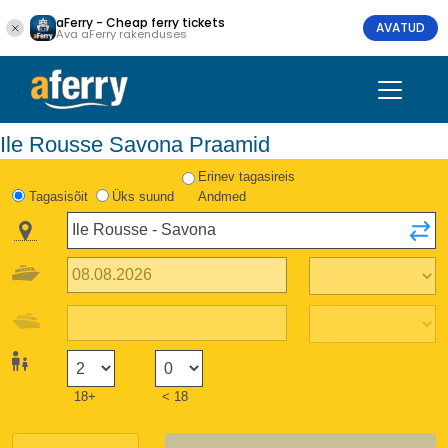
aFerry - Cheap ferry tickets
AVATUD
Ava aFerry rakenduses
Ile Rousse Savona Praamid
Erinev tagasireis
Tagasisõit
Üks suund
Andmed
18+
< 18