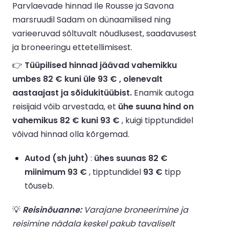
Parvlaevade hinnad Ile Rousse ja Savona
marsruudil Sadam on dünaamilised ning
varieeruvad sõltuvalt nõudlusest, saadavusest
ja broneeringu ettetellimisest.
👉
Tüüpilised hinnad jäävad vahemikku
umbes 82 € kuni üle 93 € , olenevalt
aastaajast ja sõidukitüübist.
Enamik autoga
reisijaid võib arvestada, et
ühe suuna hind on
vahemikus 82 € kuni 93 €
, kuigi tipptundidel
võivad hinnad olla kõrgemad.
Autod (sh juht)
:
ühes suunas 82 €
miinimum 93 €
, tipptundidel
93 €
tipp
tõuseb.
💡
Reisinõuanne:
Varajane broneerimine ja
reisimine nädala keskel pakub tavaliselt