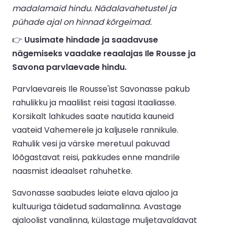
madalamaid hindu. Nädalavahetustel ja
pühade ajal on hinnad kõrgeimad.
👉
Uusimate hindade ja saadavuse
nägemiseks vaadake reaalajas Ile Rousse ja
Savona parvlaevade hindu.
Parvlaevareis Ile Rousse'ist Savonasse pakub
rahulikku ja maalilist reisi tagasi Itaaliasse.
Korsikalt lahkudes saate nautida kauneid
vaateid Vahemerele ja kaljusele rannikule.
Rahulik vesi ja värske meretuul pakuvad
lõõgastavat reisi, pakkudes enne mandrile
naasmist ideaalset rahuhetke.
Savonasse saabudes leiate elava ajaloo ja
kultuuriga täidetud sadamalinna. Avastage
ajaloolist vanalinna, külastage muljetavaldavat