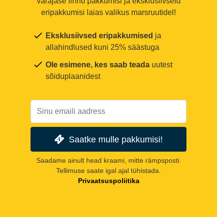
varajase linnu pakkumisi ja eksklusiivseid
eripakkumisi laias valikus marsruutidel!
Eksklusiivsed eripakkumised
ja
allahindlused kuni 25% säästuga
Ole esimene, kes saab teada
uutest
sõiduplaanidest
Saatke mulle pakkumisi!
Saadame ainult head kraami, mitte rämpsposti.
Tellimuse saate igal ajal tühistada.
Privaatsuspoliitika