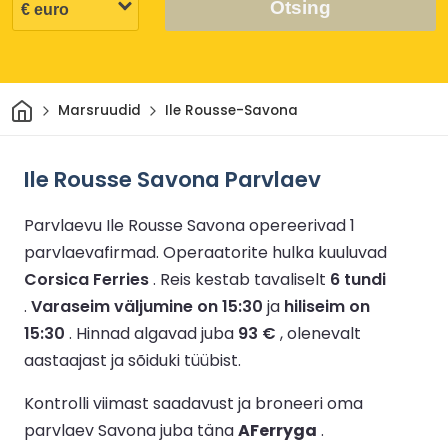
Otsing
Avaleht
Marsruudid
Ile Rousse-Savona
Ile Rousse Savona Parvlaev
Parvlaevu Ile Rousse Savona opereerivad 1
parvlaevafirmad.
Operaatorite hulka kuuluvad
Corsica Ferries
.
Reis kestab tavaliselt
6 tundi
.
Varaseim väljumine on 15:30
ja
hiliseim on
15:30
.
Hinnad algavad juba
93 €
, olenevalt
aastaajast ja sõiduki tüübist.
Kontrolli viimast saadavust ja broneeri oma
parvlaev Savona juba täna
AFerryga
.