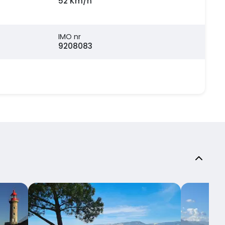
52 Km/h
IMO nr
9208083