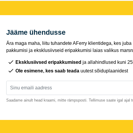
Jääme ühendusse
Ära maga maha, liitu tuhandete AFerry klientidega, kes juba
pakkumisi ja eksklusiivseid eripakkumisi laias valikus marsru
Eksklusiivsed eripakkumised
ja allahindlused kuni 2
Ole esimene, kes saab teada
uutest sõiduplaanidest
Saadame ainult head kraami, mitte rämpsposti. Tellimuse saate igal ajal t