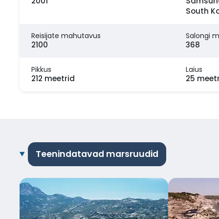
2001
Samsung 
South K
Reisijate mahutavus
Salongi 
2100
368
Pikkus
Laius
212 meetrid
25 meetr
Teenindatavad marsruudid