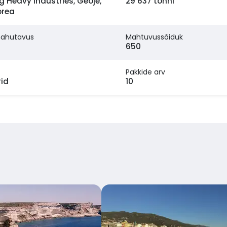
Heavy Industries, Geoje,
29 637 tonni
orea
mahutavus
Mahtuvussõiduk
650
Pakkide arv
id
10