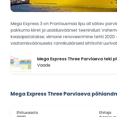
Mega Express 3 on Prantsusmaa lipu all sõitev parvlae
pakkuma kiiret ja usaldusväärset teenindust Vaheme
kaasajastatakse; viimane renoveerimine tehti 2020. 
vaatamisväärsuseks rannikuäärseid sihtkohti uurivate
Mega Express Three Parvlaeva teki p
Vaade
Mega Express Three Parvlaeva põhian
Ehitusaasta
Ehitaja