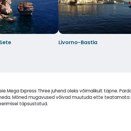
-Sete
Livorno-Bastia
eie Mega Express Three juhend oleks võimalikult täpne. Pa
 erineda. Mõned mugavused võivad muutuda ette teatamata 
erimisel täpsustatud.