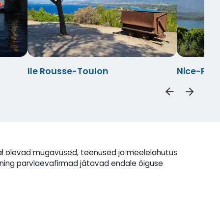
Ile Rousse-Toulon
Nice-Por
rdal olevad mugavused, teenused ja meelelahutus
ning parvlaevafirmad jätavad endale õiguse