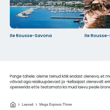
Ile Rousse-Savona
Ile Rousse
Pange tähele: oleme teinud kõik endast oleneva, et m
võivad aga reisikuupäevast ja -kellaajast olenevalt
opereerida ette teatamata ka muid laevu peale brone
Avaleht
Laevad
Mega Express Three