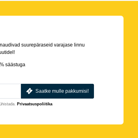
 naudivad suurepäraseid varajase linnu
utidel!
5% säästuga
Saatke mulle pakkumisi!
ühistada.
Privaatsuspoliitika