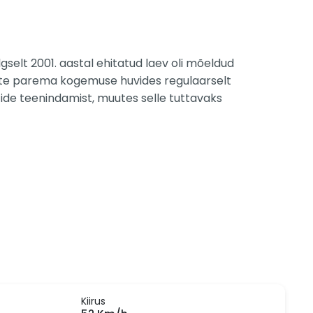
gselt 2001. aastal ehitatud laev oli mõeldud
jate parema kogemuse huvides regulaarselt
tide teenindamist, muutes selle tuttavaks
Kiirus