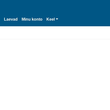
Laevad
Minu konto
Keel