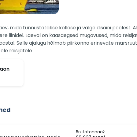
v, mida tunnustatakse kollase ja valge disaini poolest. Al
re liinidel. Laeval on kaasaegsed mugavused, mida reisi
aastal. Selle ajalugu hõlmab piirkonna erinevate marsruu
le reisijatele.
laan
dmed
Brutotonnaaž