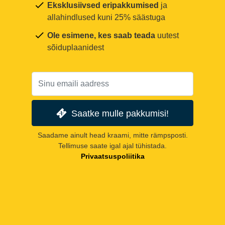
Eksklusiivsed eripakkumised
ja
allahindlused kuni 25% säästuga
Ole esimene, kes saab teada
uutest
sõiduplaanidest
Saatke mulle pakkumisi!
Saadame ainult head kraami, mitte rämpsposti.
Tellimuse saate igal ajal tühistada.
Privaatsuspoliitika