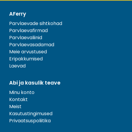
AFerry
Parvlaevade sihtkohad
Parvlaevafirmad
Parvlaevaliinid
Parvlaevasadamad
Meie arvustused
Eripakkumised
Laevad
Abi ja kasulik teave
Minu konto
Kontakt
Meist
Kasutustingimused
Privaatsuspoliitika