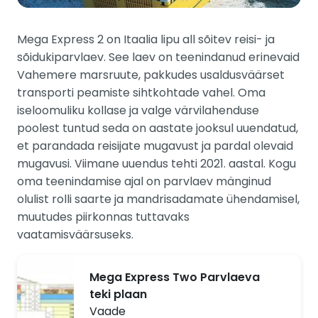
Mega Express 2 on Itaalia lipu all sõitev reisi- ja
sõidukiparvlaev. See laev on teenindanud erinevaid
Vahemere marsruute, pakkudes usaldusväärset
transporti peamiste sihtkohtade vahel. Oma
iseloomuliku kollase ja valge värvilahenduse
poolest tuntud seda on aastate jooksul uuendatud,
et parandada reisijate mugavust ja pardal olevaid
mugavusi. Viimane uuendus tehti 2021. aastal. Kogu
oma teenindamise ajal on parvlaev mänginud
olulist rolli saarte ja mandrisadamate ühendamisel,
muutudes piirkonnas tuttavaks
vaatamisväärsuseks.
Mega Express Two Parvlaeva
teki plaan
Vaade