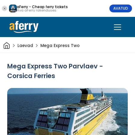
aFerry - Cheap ferry tickets
AVATUD
Ava aFerry rakenduses
Avaleht
Laevad
Mega Express Two
Mega Express Two Parvlaev -
Corsica Ferries