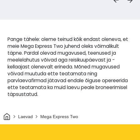
Pange tähele: oleme teinud kõik endast oleneva, et
meie Mega Express Two juhend oleks võimalikult
täpne. Pardal olevad mugavused, teenused ja
meelelahutus võivad aga reisikuupäevast ja -
kellaajast olenevalt erineda. Mõned mugavused
võivad muutuda ette teatamata ning
parvlaevafirmad jätavad endale õiguse opereerida
ette teatamata ka muid laevu peale broneerimisel
täpsustatud.
Avaleht
Laevad
Mega Express Two