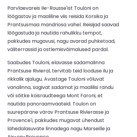
Parvlaevareis Ile-Rousse'ist Touloni on
lõõgastav ja maaliline viis reisida Korsika ja
Prantsusmaa mandriosa vahel. Reisijad saavad
lõõgastuda ja nautida rahulikku tempot,
pakkudes mugavusi, nagu avarad puhketoad,
väliterrassid ja ostlemisvõimalused pardal.
Saabudes Touloni, elavasse sadamalinna
Prantsuse Rivieral, tervitab teid looduse ilu ja
rikkalik ajalugu. Avastage Touloni võluvat
vanalinna, sagivat sadamat ja maalilisi randu
või sõitke köisraudteega Mont Faroni, et
nautida panoraamvaateid. Toulon on
suurepärane värav Prantsuse Rivierasse ja
Provence'i, pakkudes mugavat ühendust
lähedalasuvate linnadega nagu Marseille ja
Aix-en-Provence.