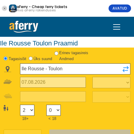
aFerry - Cheap ferry tickets
AVATUD
Ava aFerry rakenduses
Ile Rousse Toulon Praamid
Erinev tagasireis
Tagasisõit
Üks suund
Andmed
18+
< 18