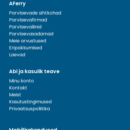
AFerry
Parvlaevade sihtkohad
Parvlaevafirmad
Parvlaevaliinid
Parvlaevasadamad
Meie arvustused
Eripakkumised
Laevad
Abi ja kasulik teave
Minu konto
Kontakt
Meist
Kasutustingimused
Privaatsuspoliitika