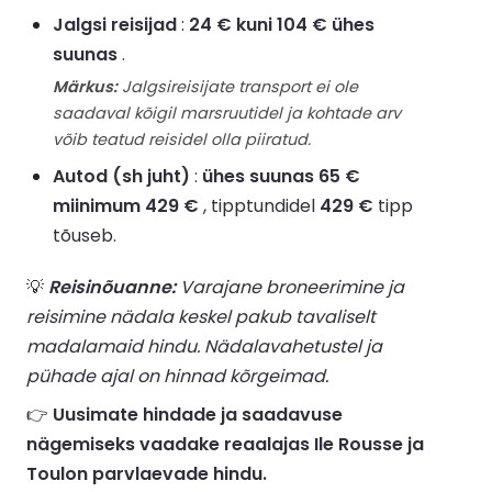
Jalgsi reisijad
:
24 € kuni 104 € ühes
suunas
.
Märkus:
Jalgsireisijate transport ei ole
saadaval kõigil marsruutidel ja kohtade arv
võib teatud reisidel olla piiratud.
Autod (sh juht)
:
ühes suunas 65 €
miinimum 429 €
, tipptundidel
429 €
tipp
tõuseb.
💡
Reisinõuanne:
Varajane broneerimine ja
reisimine nädala keskel pakub tavaliselt
madalamaid hindu. Nädalavahetustel ja
pühade ajal on hinnad kõrgeimad.
👉
Uusimate hindade ja saadavuse
nägemiseks vaadake reaalajas Ile Rousse ja
Toulon parvlaevade hindu.