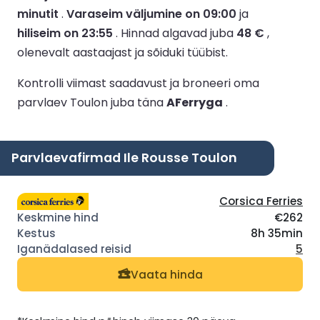
minutit
.
Varaseim väljumine on 09:00
ja
hiliseim on 23:55
.
Hinnad algavad juba
48 €
,
olenevalt aastaajast ja sõiduki tüübist.
Kontrolli viimast saadavust ja broneeri oma
parvlaev Toulon juba täna
AFerryga
.
Parvlaevafirmad Ile Rousse Toulon
Corsica Ferries
€262
8h 35min
5
Vaata hinda