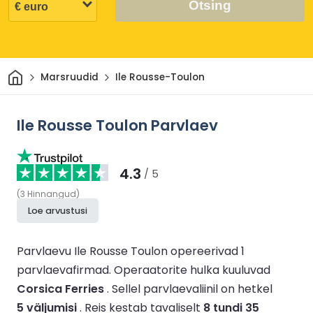
Otsing
Avaleht
Marsruudid
Ile Rousse-Toulon
Ile Rousse Toulon Parvlaev
4.3
/ 5
(
3
Hinnangud
)
Loe arvustusi
Parvlaevu Ile Rousse Toulon opereerivad 1
parvlaevafirmad.
Operaatorite hulka kuuluvad
Corsica Ferries
.
Sellel parvlaevaliinil on hetkel
5 väljumisi
.
Reis kestab tavaliselt
8 tundi 35