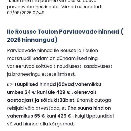
*Keskmine hind põhineb viimase 30 päeva
parvlaevabroneeringutel. Viimati uuendatud:
07/08/2026 07:49
Ile Rousse Toulon Parvlaevade hinnad (
2026 hinnangud)
Parvlaevade hinnad Ile Rousse ja Toulon
marsruudil Sadam on dünaamilised ning
varieeruvad sõltuvalt nõudlusest, saadavusest
ja broneeringu ettetellimisest.
👉
Tüüpilised hinnad jäävad vahemikku
umbes 24 € kuni üle 429 € , olenevalt
aastaajast ja sõidukitüübist.
Enamik autoga
reisijaid võib arvestada, et
ühe suuna hind on
vahemikus 65 € kuni 429 €
, kuigi tipptundidel
võivad hinnad olla kõrgemad.