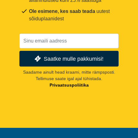
allahindlused kuni 25% säästuga
Ole esimene, kes saab teada
uutest
sõiduplaanidest
Saatke mulle pakkumisi!
Saadame ainult head kraami, mitte rämpsposti.
Tellimuse saate igal ajal tühistada.
Privaatsuspoliitika