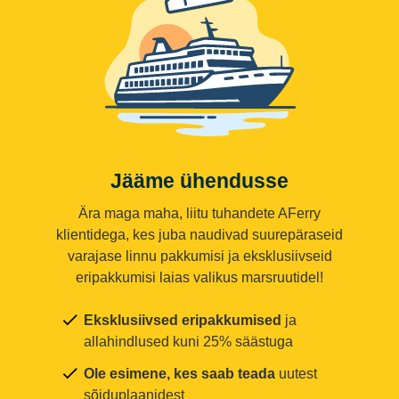
Jääme ühendusse
Ära maga maha, liitu tuhandete AFerry
klientidega, kes juba naudivad suurepäraseid
varajase linnu pakkumisi ja eksklusiivseid
eripakkumisi laias valikus marsruutidel!
Eksklusiivsed eripakkumised
ja
allahindlused kuni 25% säästuga
Ole esimene, kes saab teada
uutest
sõiduplaanidest