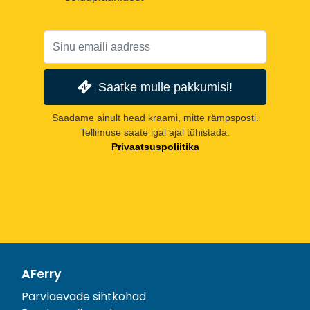
Saatke mulle pakkumisi!
Saadame ainult head kraami, mitte rämpsposti.
Tellimuse saate igal ajal tühistada.
Privaatsuspoliitika
AFerry
Parvlaevade sihtkohad