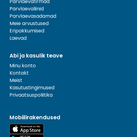
Parvlaevafirmad
Parvlaevaliinid
Parvlaevasadamad
Meie arvustused
Eripakkumised
Laevad
Abi ja kasulik teave
Minu konto
Kontakt
Meist
Kasutustingimused
Privaatsuspoliitika
Mobiilirakendused