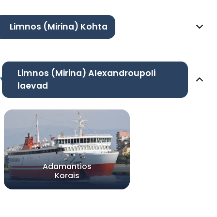
Limnos (Mirina) Kohta
Limnos (Mirina) Alexandroupoli
laevad
Adamantios
Korais