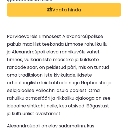
Vaata hinda
Parvlaevareis Limnosest Alexandroúpolisse
pakub maalilist teekonda Limnose rahuliku ilu
ja Alexandroúpoli elava rannikuvõlu vahel.
Limnos, vulkaaniliste maastike ja kuldsete
randade saar, on peidetud pärl, mis on tuntud
oma traditsiooniliste kivikülade, iidsete
arheoloogiliste leiukohtade nagu Hephaestia ja
eelajaloolise Poliochni asula poolest. Oma
rahuliku atmosfääri ja rikkaliku ajalooga on see
ideaalne sihtkoht neile, kes otsivad lõõgastust
ja kultuurilist avastamist.
Alexandroúpoli on elav sadamalinn, kus