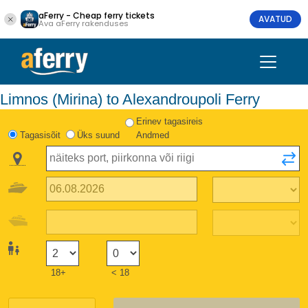
aFerry - Cheap ferry tickets
AVATUD
Ava aFerry rakenduses
Limnos (Mirina) to Alexandroupoli Ferry
Erinev tagasireis
Tagasisõit
Üks suund
Andmed
18+
< 18