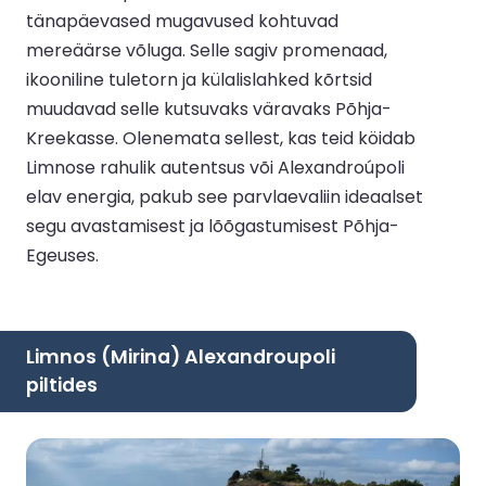
tänapäevased mugavused kohtuvad
mereäärse võluga. Selle sagiv promenaad,
ikooniline tuletorn ja külalislahked kõrtsid
muudavad selle kutsuvaks väravaks Põhja-
Kreekasse. Olenemata sellest, kas teid köidab
Limnose rahulik autentsus või Alexandroúpoli
elav energia, pakub see parvlaevaliin ideaalset
segu avastamisest ja lõõgastumisest Põhja-
Egeuses.
Limnos (Mirina) Alexandroupoli
piltides