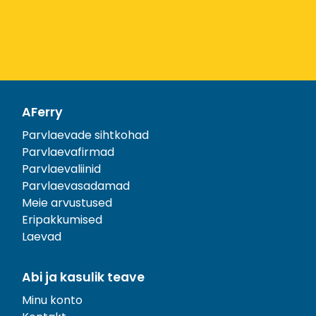
AFerry
Parvlaevade sihtkohad
Parvlaevafirmad
Parvlaevaliinid
Parvlaevasadamad
Meie arvustused
Eripakkumised
Laevad
Abi ja kasulik teave
Minu konto