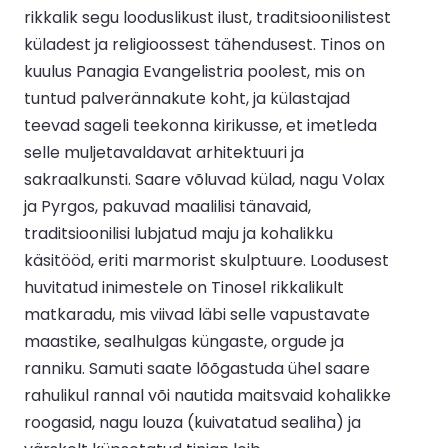
rikkalik segu looduslikust ilust, traditsioonilistest
küladest ja religioossest tähendusest. Tinos on
kuulus Panagia Evangelistria poolest, mis on
tuntud palverännakute koht, ja külastajad
teevad sageli teekonna kirikusse, et imetleda
selle muljetavaldavat arhitektuuri ja
sakraalkunsti. Saare võluvad külad, nagu Volax
ja Pyrgos, pakuvad maalilisi tänavaid,
traditsioonilisi lubjatud maju ja kohalikku
käsitööd, eriti marmorist skulptuure. Loodusest
huvitatud inimestele on Tinosel rikkalikult
matkaradu, mis viivad läbi selle vapustavate
maastike, sealhulgas küngaste, orgude ja
ranniku. Samuti saate lõõgastuda ühel saare
rahulikul rannal või nautida maitsvaid kohalikke
roogasid, nagu louza (kuivatatud sealiha) ja