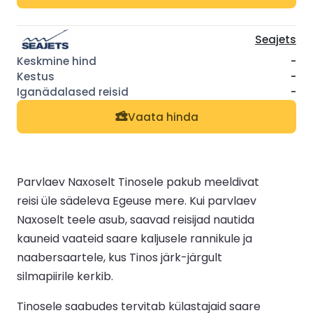
Seajets
-
-
-
Vaata hinda
Parvlaev Naxoselt Tinosele pakub meeldivat
reisi üle sädeleva Egeuse mere. Kui parvlaev
Naxoselt teele asub, saavad reisijad nautida
kauneid vaateid saare kaljusele rannikule ja
naabersaartele, kus Tinos järk-järgult
silmapiirile kerkib.
Tinosele saabudes tervitab külastajaid saare