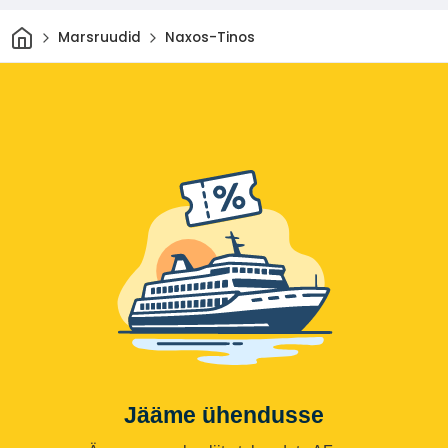
Avaleht
Marsruudid
Naxos-Tinos
Jääme ühendusse