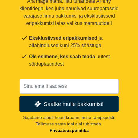
Ära maga maha, liitu tuhandete AFerry
klientidega, kes juba naudivad suurepäraseid
varajase linnu pakkumisi ja eksklusiivseid
eripakkumisi laias valikus marsruutidel!
Eksklusiivsed eripakkumised
ja
allahindlused kuni 25% säästuga
Ole esimene, kes saab teada
uutest
sõiduplaanidest
Saatke mulle pakkumisi!
Saadame ainult head kraami, mitte rämpsposti.
Tellimuse saate igal ajal tühistada.
Privaatsuspoliitika