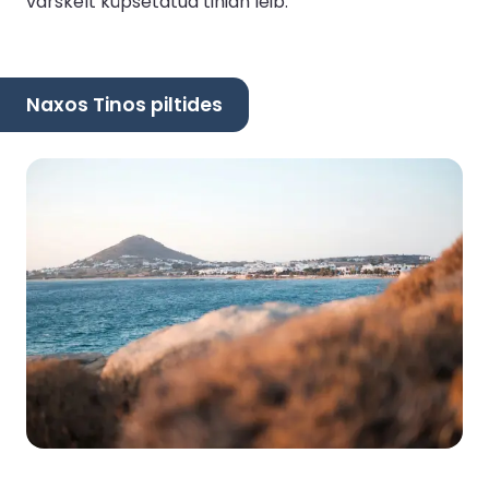
värskelt küpsetatud tinian leib.
Naxos Tinos piltides