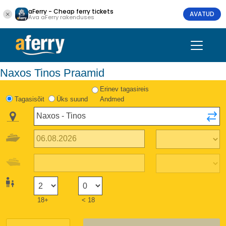
aFerry - Cheap ferry tickets
AVATUD
Ava aFerry rakenduses
Naxos Tinos Praamid
Erinev tagasireis
Tagasisõit
Üks suund
Andmed
18+
< 18