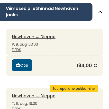
Viimased piletihinnad Newhaven
jaoks
Newhaven
→
Dieppe
P, 9. aug, 23:00
DFDS
184,00 €
Otsi
Suurepärane pakkumine!
Newhaven
→
Dieppe
T, 11. aug, 16:00
DFDS