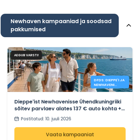
Newhaven kampaaniad ja soodsad
pakkumised
AEGUB VARSTI!
DFDS: DIEPPE'I JA
NEWHAVENI
VAHELISED
PARVLAEVAD
ALATES 137€
Dieppe'ist Newhavenisse Ühendkuningriiki
sõitev parvlaev alates 137 € auto kohta +
4 inimest DFDS-iga
Postitatud
:
10. juuli 2026
Vaata kampaaniat