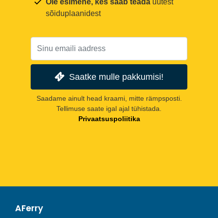
Ole esimene, kes saab teada
uutest
sõiduplaanidest
Saatke mulle pakkumisi!
Saadame ainult head kraami, mitte rämpsposti.
Tellimuse saate igal ajal tühistada.
Privaatsuspoliitika
AFerry