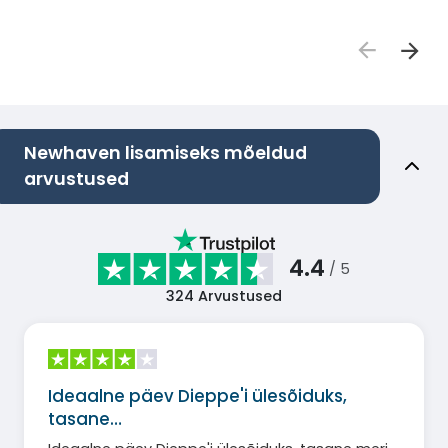
Newhaven lisamiseks mõeldud
arvustused
4.4
/ 5
324
Arvustused
Ideaalne päev Dieppe'i ülesõiduks,
tasane…