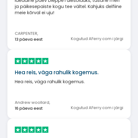
Ideaalne päev Dieppe'i ülesõiduks, tasane meri
ja päikesepaiste kogu tee vältel. Kahjuks delfiine
meie kõrval ei uju!
CARPENTER
,
Kogutud AFerry.com i järgi
13 päeva eest
Hea reis, väga rahulik kogemus.
Hea reis, väga rahulik kogemus.
Andrew woollard
,
Kogutud AFerry.com i järgi
16 päeva eest