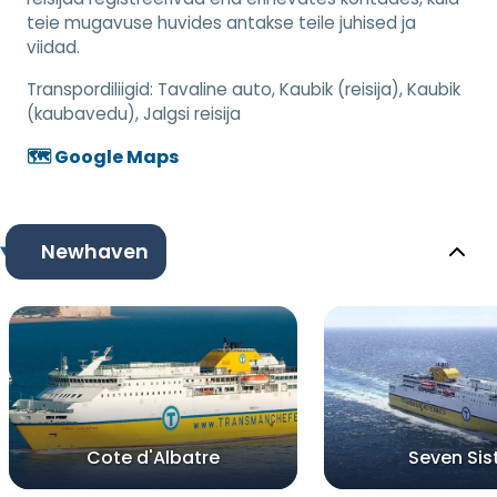
teie mugavuse huvides antakse teile juhised ja
viidad.
Transpordiliigid:
Tavaline auto, Kaubik (reisija), Kaubik
(kaubavedu), Jalgsi reisija
🗺️ Google Maps
Newhaven
Cote d'Albatre
Seven Sis