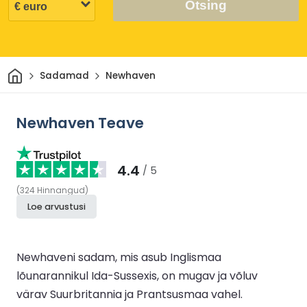
Otsing
Avaleht
Sadamad
Newhaven
Newhaven Teave
4.4
/ 5
(
324
Hinnangud
)
Loe arvustusi
Newhaveni sadam, mis asub Inglismaa
lõunarannikul Ida-Sussexis, on mugav ja võluv
värav Suurbritannia ja Prantsusmaa vahel.