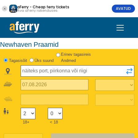
aFerry - Cheap ferry tickets
AVATUD
Ava aFerry rakenduses
Newhaven Praamid
Erinev tagasireis
Tagasisõit
Üks suund
Andmed
18+
< 18