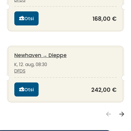
168,00 €
Otsi
Newhaven
→
Dieppe
K, 12. aug, 08:30
DFDS
242,00 €
Otsi