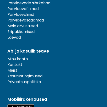
Parvlaevade sihtkohad
Parvlaevafirmad
Parvlaevaliinid
Parvlaevasadamad
Meie arvustused
Eripakkumised
Laevad
Abi ja kasulik teave
Minu konto
Kontakt
Meist
Kasutustingimused
Privaatsuspoliitika
Mobiilirakendused