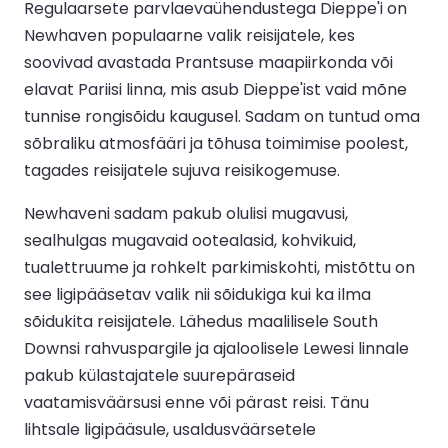
Regulaarsete parvlaevaühendustega Dieppe'i on
Newhaven populaarne valik reisijatele, kes
soovivad avastada Prantsuse maapiirkonda või
elavat Pariisi linna, mis asub Dieppe'ist vaid mõne
tunnise rongisõidu kaugusel. Sadam on tuntud oma
sõbraliku atmosfääri ja tõhusa toimimise poolest,
tagades reisijatele sujuva reisikogemuse.
Newhaveni sadam pakub olulisi mugavusi,
sealhulgas mugavaid ootealasid, kohvikuid,
tualettruume ja rohkelt parkimiskohti, mistõttu on
see ligipääsetav valik nii sõidukiga kui ka ilma
sõidukita reisijatele. Lähedus maalilisele South
Downsi rahvuspargile ja ajaloolisele Lewesi linnale
pakub külastajatele suurepäraseid
vaatamisväärsusi enne või pärast reisi. Tänu
lihtsale ligipääsule, usaldusväärsetele