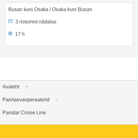
Busan kuni Osaka
/
Osaka kuni Busan
3 ristumist nädalas
17 h
Avaleht
Parvlaevaoperaatorid
Panstar Cruise Line