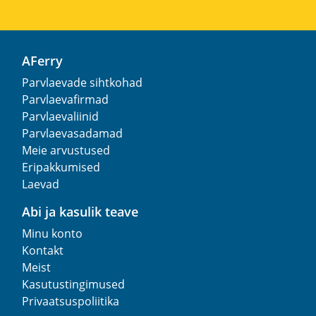
AFerry
Parvlaevade sihtkohad
Parvlaevafirmad
Parvlaevaliinid
Parvlaevasadamad
Meie arvustused
Eripakkumised
Laevad
Abi ja kasulik teave
Minu konto
Kontakt
Meist
Kasutustingimused
Privaatsuspoliitika