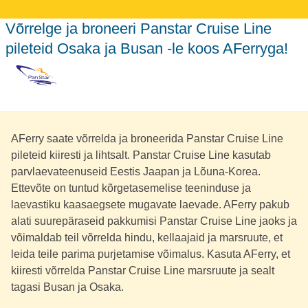
Võrrelge ja broneeri Panstar Cruise Line
pileteid Osaka ja Busan -le koos AFerryga!
AFerry saate võrrelda ja broneerida Panstar Cruise Line
pileteid kiiresti ja lihtsalt. Panstar Cruise Line kasutab
parvlaevateenuseid Eestis Jaapan ja Lõuna-Korea.
Ettevõte on tuntud kõrgetasemelise teeninduse ja
laevastiku kaasaegsete mugavate laevade. AFerry pakub
alati suurepäraseid pakkumisi Panstar Cruise Line jaoks ja
võimaldab teil võrrelda hindu, kellaajaid ja marsruute, et
leida teile parima purjetamise võimalus. Kasuta AFerry, et
kiiresti võrrelda Panstar Cruise Line marsruute ja sealt
tagasi Busan ja Osaka.