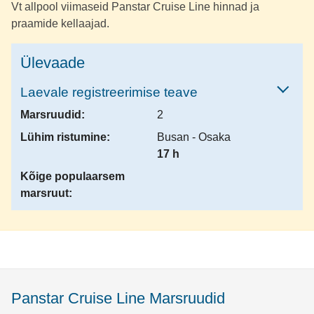
Vt allpool viimaseid Panstar Cruise Line hinnad ja
praamide kellaajad.
Ülevaade
Laevale registreerimise teave
Marsruudid:
2
Lühim ristumine:
Busan - Osaka
17 h
Kõige populaarsem
marsruut:
Panstar Cruise Line Marsruudid