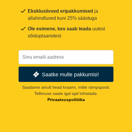
Eksklusiivsed eripakkumised
ja
allahindlused kuni 25% säästuga
Ole esimene, kes saab teada
uutest
sõiduplaanidest
Saatke mulle pakkumisi!
Saadame ainult head kraami, mitte rämpsposti.
Tellimuse saate igal ajal tühistada.
Privaatsuspoliitika