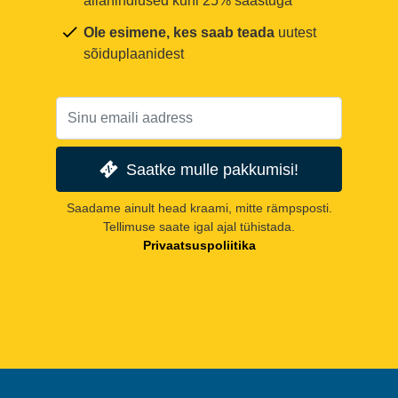
allahindlused kuni 25% säästuga
Ole esimene, kes saab teada
uutest
sõiduplaanidest
Saatke mulle pakkumisi!
Saadame ainult head kraami, mitte rämpsposti.
Tellimuse saate igal ajal tühistada.
Privaatsuspoliitika