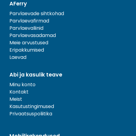
AFerry
Parvlaevade sihtkohad
Parvlaevafirmad
Parvlaevaliinid
Parvlaevasadamad
Meie arvustused
Eripakkumised
Laevad
Abi ja kasulik teave
Minu konto
Kontakt
Meist
Kasutustingimused
Privaatsuspoliitika