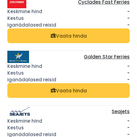
Cyclades Fast Ferries
-
-
-
Vaata hinda
Golden Star Ferries
-
-
-
Vaata hinda
Seajets
-
-
-