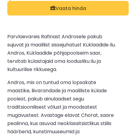
Vaata hinda
Parvlaevareis Rafinast Androsele pakub
sujuvat ja maalilist sissejuhatust Küklaadide ilu.
Andros, Küklaadide põhjapoolseim saar,
tervitab külastajaid oma loodusliku ilu ja
kultuurilise rikkusega.
Andros, mis on tuntud oma lopsakate
maastike, liivarandade ja maaliliste külade
poolest, pakub ainulaadset segu
traditsioonilisest võlust ja moodsatest
mugavustest. Avastage elavat Chorat, saare
pealinna, kus asuvad neoklassitsistlikus stiilis
häärberid, kunstimuuseumid ja