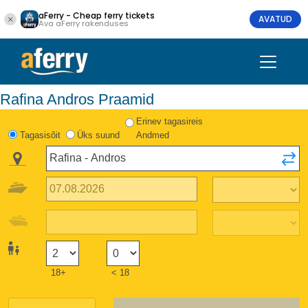
aFerry - Cheap ferry tickets
AVATUD
Ava aFerry rakenduses
Rafina Andros Praamid
Erinev tagasireis
Tagasisõit
Üks suund
Andmed
18+
< 18