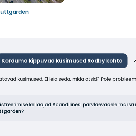
Puttgarden
Korduma kippuvad küsimused Rodby kohta
tavad küsimused. Ei leia seda, mida otsid? Pole probleem
egistreerimise kellaajad Scandilinesi parvlaevadele mars
ttgarden?