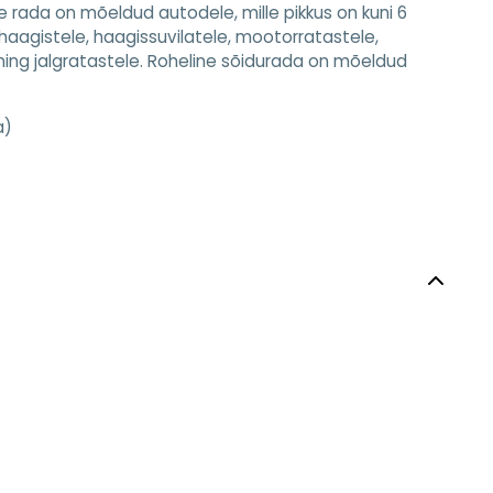
ine rada on mõeldud autodele, mille pikkus on kuni 6
haagistele, haagissuvilatele, mootorratastele,
e ning jalgratastele. Roheline sõidurada on mõeldud
a)