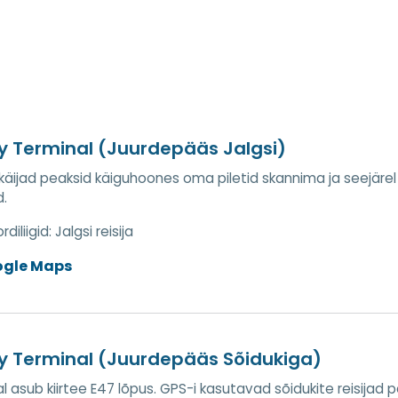
 Terminal (Juurdepääs Jalgsi)
käijad peaksid käiguhoones oma piletid skannima ja seejärel
.
diliigid:
Jalgsi reisija
ogle Maps
y Terminal (Juurdepääs Sõidukiga)
l asub kiirtee E47 lõpus. GPS-i kasutavad sõidukite reisija