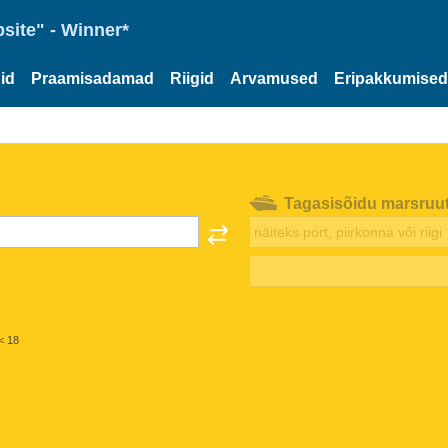
site" - Winner*
id
Praamisadamad
Riigid
Arvamused
Eripakkumised
Tagasisõidu marsruu
< 18