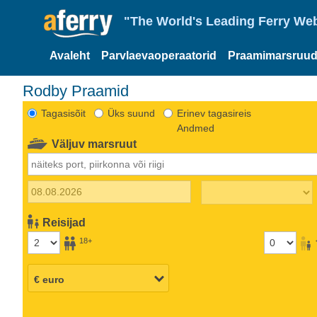
"The World's Leading Ferry Web
Avaleht
Parvlaevaoperaatorid
Praamimarsruud
Rodby Praamid
Tagasisõit
Üks suund
Erinev tagasireis
Andmed
Väljuv marsruut
Reisijad
18+