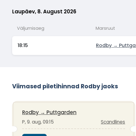
Laupäev, 8. August 2026
Väljumisaeg
Marsruut
18:15
Rodby → Puttga
Viimased piletihinnad Rodby jaoks
Rodby
→
Puttgarden
P, 9. aug, 09:15
Scandlines