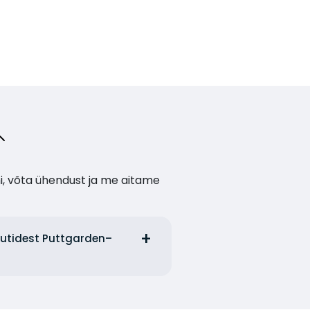
i, võta ühendust ja me aitame
ruutidest Puttgarden–