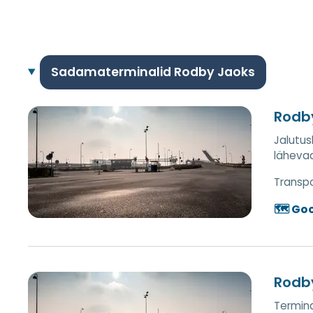
Sadamaterminalid Rodby Jaoks
Rodby
Jalutus
lähevad
Transpor
🗺️ Go
Rodb
Termina