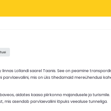
tusi
linnas Lollandi saarel Taanis. See on peamine transpord
parvlaevaliini, mis on üks tihedamaid mereühendusi kahe
kaubaveos, aidates kaasa piirkonna majandusele ja turismile
, mis asendab parvlaevaliini lõpuks veealuse tunneliga.