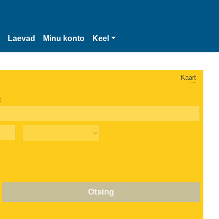
Laevad
Minu konto
Keel
Kaart
t
Otsing