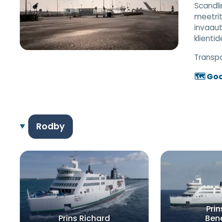
Scandli
meetrit
invaaut
klienti
Transpor
🗺️ Go
Rodby
Pri
Prins Richard
Ben