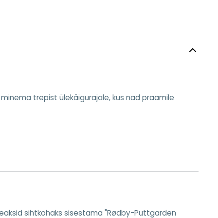
 minema trepist ülekäigurajale, kus nad praamile
d peaksid sihtkohaks sisestama "Rødby-Puttgarden