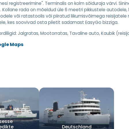
nesi registreerimine". Terminalis on kolm sõiduraja värvi. Sin
. Kollane rada on mõeldud üle 6 meetri pikkustele autodele, 
odele või ratastoolis või piiratud liikumisvõimega reisijatel
dele, kes soovivad osta piletit sadamast EasyGo bizziga.
diliigid:
Jalgratas, Mootorratas, Tavaline auto, Kaubik (reisij
ogle Maps
nsesse
edikte
Deutschland