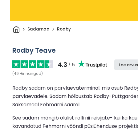
Avaleht
Sadamad
Rodby
Rodby Teave
4.3
/ 5
Loe arvus
(
49
Hinnangud
)
Rodby sadam on parvlaevaterminal, mis asub Rødby 
parvlaevadele. Sadam hõlbustab Rodby-Puttgardeni 
Saksamaal Fehmarni saarel.
See sadam mängib olulist rolli nii reisijate- kui ka 
kavandatud Fehmarni vööndi püsiühenduse projektist