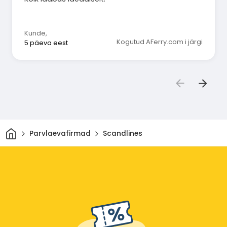
Kunde
,
Kogutud AFerry.com i järgi
5 päeva eest
Avaleht
Parvlaevafirmad
Scandlines