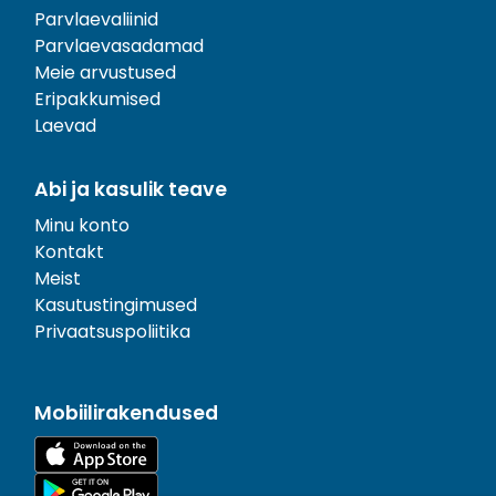
Parvlaevaliinid
Parvlaevasadamad
Meie arvustused
Eripakkumised
Laevad
Abi ja kasulik teave
Minu konto
Kontakt
Meist
Kasutustingimused
Privaatsuspoliitika
Mobiilirakendused