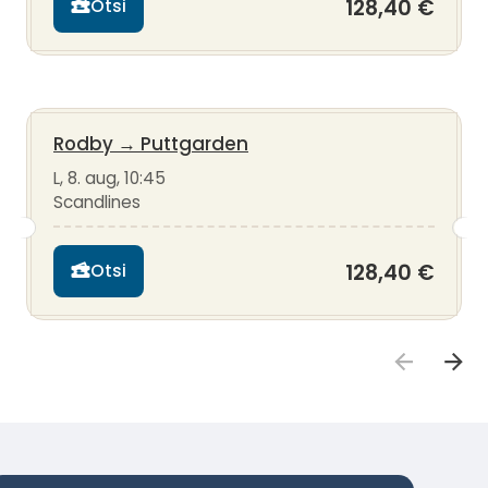
128,40 €
Otsi
Rodby
→
Puttgarden
L, 8. aug, 10:45
Scandlines
128,40 €
Otsi