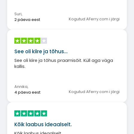
Suri
,
Kogutud AFerry.com i järgi
2 päeva eest
See oli kiire ja tõhus…
See oli kiire ja tõhus praamisõit. Küll aga väga
kallis.
Annika
,
Kogutud AFerry.com i järgi
4 päeva eest
Kõik laabus ideaalselt.
Kõik laabus ideaalselt.