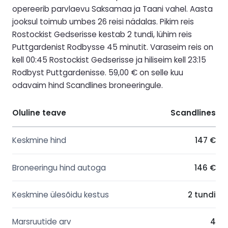
opereerib parvlaevu Saksamaa ja Taani vahel. Aasta
jooksul toimub umbes 26 reisi nädalas. Pikim reis
Rostockist Gedserisse kestab 2 tundi, lühim reis
Puttgardenist Rodbysse 45 minutit. Varaseim reis on
kell 00:45 Rostockist Gedserisse ja hiliseim kell 23:15
Rodbyst Puttgardenisse. 59,00 € on selle kuu
odavaim hind Scandlines broneeringule.
Oluline teave
Scandlines
Keskmine hind
147 €
Broneeringu hind autoga
146 €
Keskmine ülesõidu kestus
2 tundi
Marsruutide arv
4