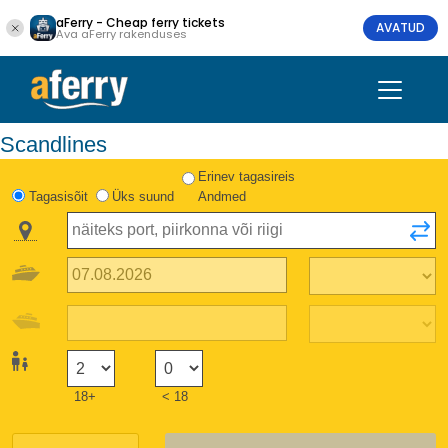
aFerry - Cheap ferry tickets
AVATUD
Ava aFerry rakenduses
Scandlines
Erinev tagasireis
Tagasisõit
Üks suund
Andmed
18+
< 18