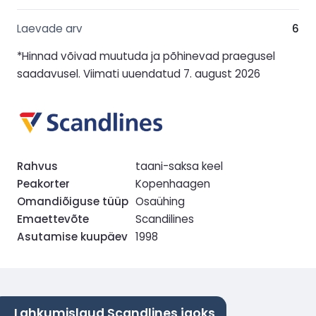
Laevade arv
6
*Hinnad võivad muutuda ja põhinevad praegusel
saadavusel. Viimati uuendatud 7. august 2026
Rahvus
taani-saksa keel
Peakorter
Kopenhaagen
Omandiõiguse tüüp
Osaühing
Emaettevõte
Scandilines
Asutamise kuupäev
1998
Lahkumislaud Scandlines jaoks