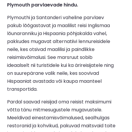
Plymouth parvlaevade hindu.
Plymouthi ja Santanderi vaheline parvlaev
pakub lõõgastavat ja maalilist reisi Inglismaa
lõunaranniku ja Hispaania põhjakalda vahel,
pakkudes mugavat alternatiivi lennureisidele
neile, kes otsivad maalilisi ja paindlikke
reisimisvõimalusi. See marsruut sobib
ideaalselt nii turistidele kui ka ärireisijatele ning
on suurepärane valik neile, kes soovivad
Hispaaniat avastada või kaupa maanteel
transportida.
Pardal saavad reisijad oma reisist maksimumi
võtta tänu mitmesugustele mugavustele.
Meeldivad einestamisvõimalused, sealhulgas
restoranid ja kohvikud, pakuvad maitsvaid toite