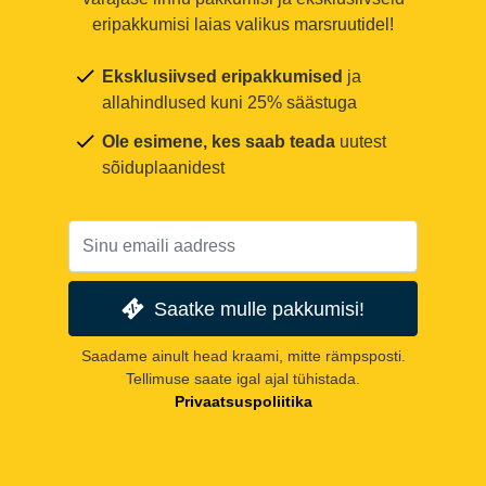
eripakkumisi laias valikus marsruutidel!
Eksklusiivsed eripakkumised
ja
allahindlused kuni 25% säästuga
Ole esimene, kes saab teada
uutest
sõiduplaanidest
Saatke mulle pakkumisi!
Saadame ainult head kraami, mitte rämpsposti.
Tellimuse saate igal ajal tühistada.
Privaatsuspoliitika