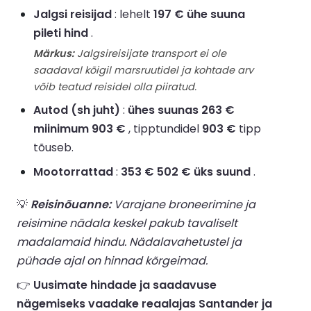
Jalgsi reisijad
: lehelt
197 € ühe suuna
pileti hind
.
Märkus:
Jalgsireisijate transport ei ole
saadaval kõigil marsruutidel ja kohtade arv
võib teatud reisidel olla piiratud.
Autod (sh juht)
:
ühes suunas 263 €
miinimum 903 €
, tipptundidel
903 €
tipp
tõuseb.
Mootorrattad
:
353 € 502 € üks suund
.
💡
Reisinõuanne:
Varajane broneerimine ja
reisimine nädala keskel pakub tavaliselt
madalamaid hindu. Nädalavahetustel ja
pühade ajal on hinnad kõrgeimad.
👉
Uusimate hindade ja saadavuse
nägemiseks vaadake reaalajas Santander ja