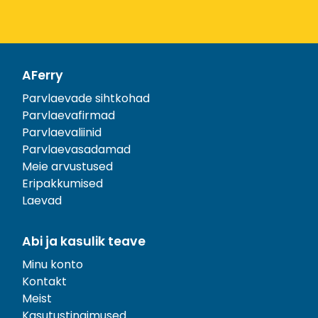
AFerry
Parvlaevade sihtkohad
Parvlaevafirmad
Parvlaevaliinid
Parvlaevasadamad
Meie arvustused
Eripakkumised
Laevad
Abi ja kasulik teave
Minu konto
Kontakt
Meist
Kasutustingimused