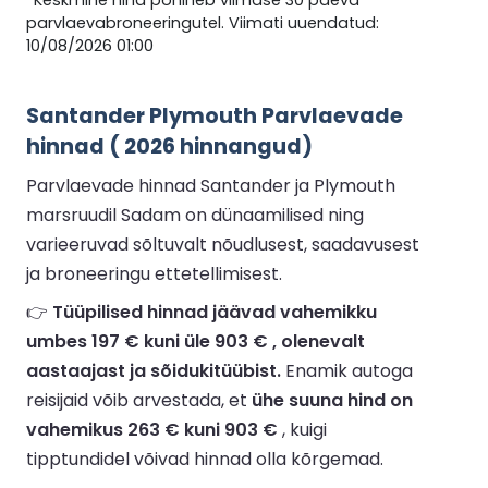
*Keskmine hind põhineb viimase 30 päeva
parvlaevabroneeringutel. Viimati uuendatud:
10/08/2026 01:00
Santander Plymouth Parvlaevade
hinnad ( 2026 hinnangud)
Parvlaevade hinnad Santander ja Plymouth
marsruudil Sadam on dünaamilised ning
varieeruvad sõltuvalt nõudlusest, saadavusest
ja broneeringu ettetellimisest.
👉
Tüüpilised hinnad jäävad vahemikku
umbes 197 € kuni üle 903 € , olenevalt
aastaajast ja sõidukitüübist.
Enamik autoga
reisijaid võib arvestada, et
ühe suuna hind on
vahemikus 263 € kuni 903 €
, kuigi
tipptundidel võivad hinnad olla kõrgemad.