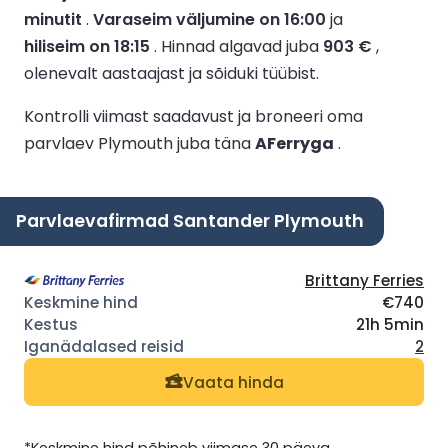
minutit
.
Varaseim väljumine on 16:00
ja
hiliseim on 18:15
.
Hinnad algavad juba
903 €
,
olenevalt aastaajast ja sõiduki tüübist.
Kontrolli viimast saadavust ja broneeri oma
parvlaev Plymouth juba täna
AFerryga
.
Parvlaevafirmad Santander Plymouth
Brittany Ferries
€740
21h 5min
2
Vaata hinda