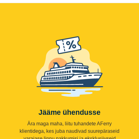
Jääme ühendusse
Ära maga maha, liitu tuhandete AFerry
klientidega, kes juba naudivad suurepäraseid
varajase linnu pakkumisi ja eksklusiivseid