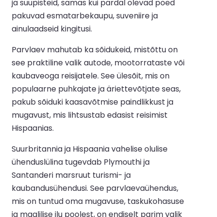
ja suupisteid, samas kui pardal olevad poed
pakuvad esmatarbekaupu, suveniire ja
ainulaadseid kingitusi.
Parvlaev mahutab ka sõidukeid, mistõttu on
see praktiline valik autode, mootorrataste või
kaubaveoga reisijatele. See ülesõit, mis on
populaarne puhkajate ja äriettevõtjate seas,
pakub sõiduki kaasavõtmise paindlikkust ja
mugavust, mis lihtsustab edasist reisimist
Hispaanias.
Suurbritannia ja Hispaania vahelise olulise
ühenduslülina tugevdab Plymouthi ja
Santanderi marsruut turismi- ja
kaubandusühendusi. See parvlaevaühendus,
mis on tuntud oma mugavuse, taskukohasuse
ja maalilise ilu poolest, on endiselt parim valik