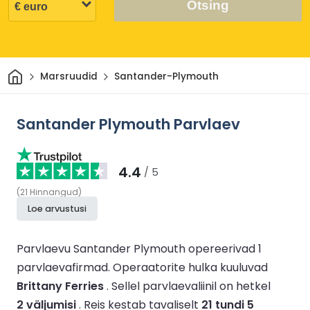
Otsing
Avaleht
Marsruudid
Santander-Plymouth
Santander Plymouth Parvlaev
4.4
/ 5
(
21
Hinnangud
)
Loe arvustusi
Parvlaevu Santander Plymouth opereerivad 1
parvlaevafirmad.
Operaatorite hulka kuuluvad
Brittany Ferries
.
Sellel parvlaevaliinil on hetkel
2 väljumisi
.
Reis kestab tavaliselt
21 tundi 5