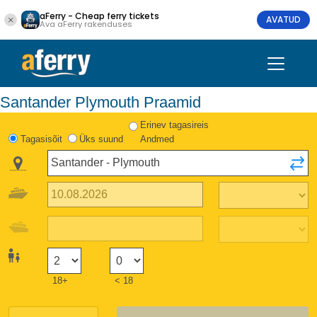
aFerry - Cheap ferry tickets
AVATUD
Ava aFerry rakenduses
Santander Plymouth Praamid
Erinev tagasireis
Tagasisõit
Üks suund
Andmed
18+
< 18