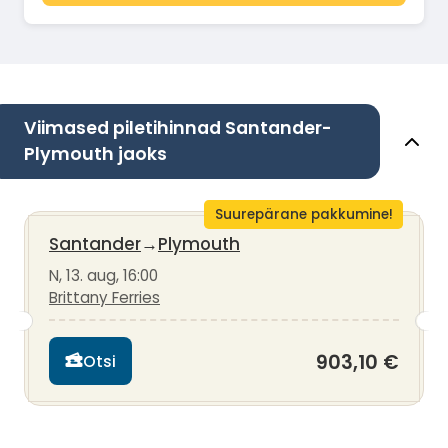
Viimased piletihinnad Santander-
Plymouth jaoks
Suurepärane pakkumine!
Santander
→
Plymouth
N, 13. aug, 16:00
Brittany Ferries
903,10 €
Otsi