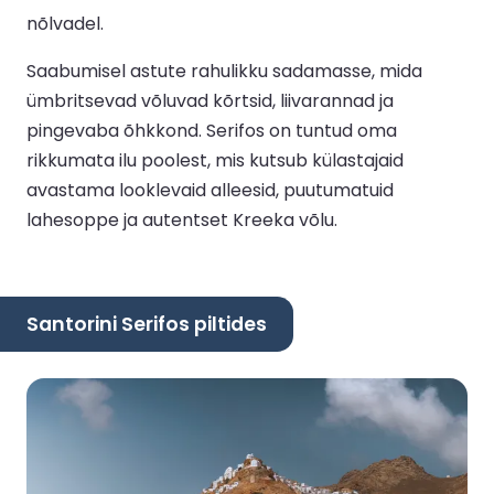
nõlvadel.
Saabumisel astute rahulikku sadamasse, mida
ümbritsevad võluvad kõrtsid, liivarannad ja
pingevaba õhkkond. Serifos on tuntud oma
rikkumata ilu poolest, mis kutsub külastajaid
avastama looklevaid alleesid, puutumatuid
lahesoppe ja autentset Kreeka võlu.
Santorini Serifos piltides