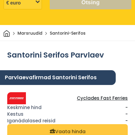
Otsing
Avaleht
Marsruudid
Santorini-Serifos
Santorini Serifos Parvlaev
Parvlaevafirmad Santorini Serifos
Cyclades Fast Ferries
-
-
-
Vaata hinda