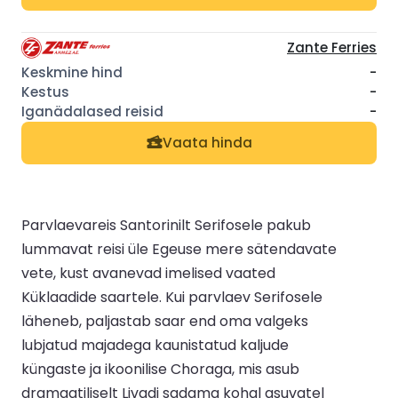
Zante Ferries
-
-
-
Vaata hinda
Parvlaevareis Santorinilt Serifosele pakub
lummavat reisi üle Egeuse mere sätendavate
vete, kust avanevad imelised vaated
Küklaadide saartele. Kui parvlaev Serifosele
läheneb, paljastab saar end oma valgeks
lubjatud majadega kaunistatud kaljude
küngaste ja ikoonilise Choraga, mis asub
dramaatiliselt Livadi sadama kohal asuvatel