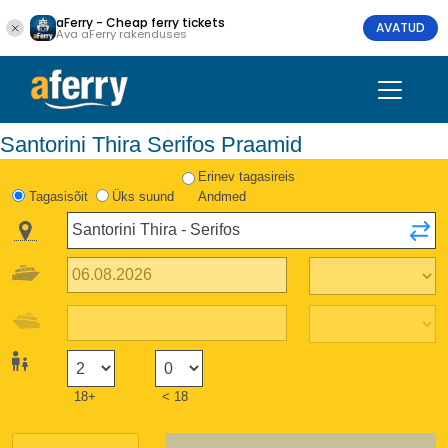
aFerry - Cheap ferry tickets
AVATUD
Ava aFerry rakenduses
Santorini Thira Serifos Praamid
Erinev tagasireis
Tagasisõit
Üks suund
Andmed
18+
< 18