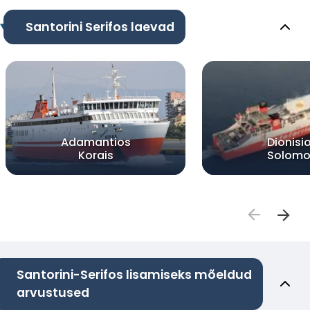
Santorini Serifos laevad
Adamantios
Dionisi
Korais
Solomo
Santorini-Serifos lisamiseks mõeldud
arvustused