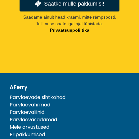
Saatke mulle pakkumisi!
Saadame ainult head kraami, mitte rämpsposti.
Tellimuse saate igal ajal tühistada.
Privaatsuspoliitika
AFerry
Parvlaevade sihtkohad
Parvlaevafirmad
Parvlaevaliinid
Parvlaevasadamad
Meie arvustused
Eripakkumised