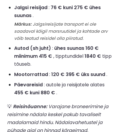
Jalgsi reisijad
:
76 € kuni 275 € ühes
suunas
.
Märkus:
Jalgsireisijate transport ei ole
saadaval kõigil marsruutidel ja kohtade arv
võib teatud reisidel olla piiratud.
Autod (sh juht)
:
ühes suunas 160 €
miinimum 415 €
, tipptundidel
1840 €
tipp
tõuseb.
Mootorrattad
:
120 € 395 € üks suund
.
Päevareisid
: autole ja reisijatele alates
455 € kuni 880 €
.
💡
Reisinõuanne:
Varajane broneerimine ja
reisimine nädala keskel pakub tavaliselt
madalamaid hindu. Nädalavahetustel ja
pühade ajal on hinnad kõrgeimad.