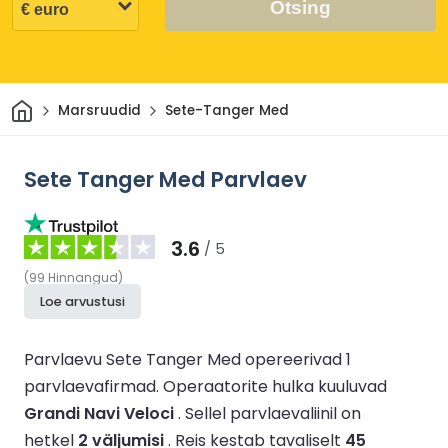
Otsing
Avaleht
Marsruudid
Sete-Tanger Med
Sete Tanger Med Parvlaev
3.6
/ 5
(
99
Hinnangud
)
Loe arvustusi
Parvlaevu Sete Tanger Med opereerivad 1
parvlaevafirmad.
Operaatorite hulka kuuluvad
Grandi Navi Veloci
.
Sellel parvlaevaliinil on
hetkel
2 väljumisi
.
Reis kestab tavaliselt
45