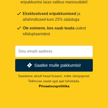
eripakkumisi laias valikus marsruutidel!
Eksklusiivsed eripakkumised
ja
allahindlused kuni 25% säästuga
Ole esimene, kes saab teada
uutest
sõiduplaanidest
Saatke mulle pakkumisi!
Saadame ainult head kraami, mitte rämpsposti.
Tellimuse saate igal ajal tühistada.
Privaatsuspoliitika