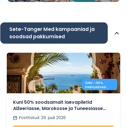
Sete-Tanger Med kampaaniad ja
soodsad pakkumised
GNV: -50%
PARVLAEVAD
MAROKO,
TUNEESIA,
ALŽEERIA
Kuni 50% soodsamalt laevapiletid
Alžeeriasse, Marokosse ja Tuneesiasse
GNV-ga
Postitatud
:
29. juuli 2026