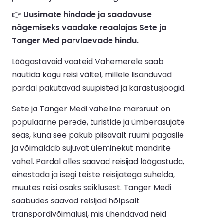
👉
Uusimate hindade ja saadavuse
nägemiseks vaadake reaalajas Sete ja
Tanger Med parvlaevade hindu.
Lõõgastavaid vaateid Vahemerele saab
nautida kogu reisi vältel, millele lisanduvad
pardal pakutavad suupisted ja karastusjoogid.
Sete ja Tanger Medi vaheline marsruut on
populaarne perede, turistide ja ümberasujate
seas, kuna see pakub piisavalt ruumi pagasile
ja võimaldab sujuvat üleminekut mandrite
vahel. Pardal olles saavad reisijad lõõgastuda,
einestada ja isegi teiste reisijatega suhelda,
muutes reisi osaks seiklusest. Tanger Medi
saabudes saavad reisijad hõlpsalt
transpordivõimalusi, mis ühendavad neid