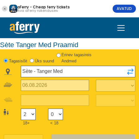
aFerry - Cheap ferry tickets
AVATUD
Ava aFerry rakenduses
Sète Tanger Med Praamid
Erinev tagasireis
Tagasisõit
Üks suund
Andmed
18+
< 18