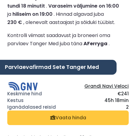
tundi 18 minutit
.
Varaseim väljumine on 16:00
ja
hiliseim on 19:00
.
Hinnad algavad juba
230 €
, olenevalt aastaajast ja sõiduki tüübist.
Kontrolli viimast saadavust ja broneeri oma
parvlaev Tanger Med juba täna
AFerryga
.
Parvlaevafirmad Sete Tanger Med
Grandi Navi Veloci
€241
45h 18min
2
Vaata hinda