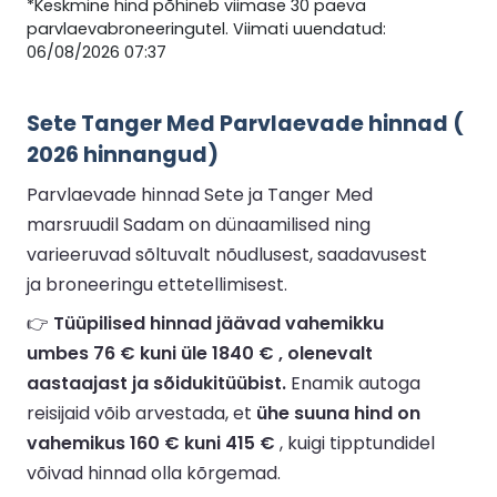
*Keskmine hind põhineb viimase 30 päeva
parvlaevabroneeringutel. Viimati uuendatud:
06/08/2026 07:37
Sete Tanger Med Parvlaevade hinnad (
2026 hinnangud)
Parvlaevade hinnad Sete ja Tanger Med
marsruudil Sadam on dünaamilised ning
varieeruvad sõltuvalt nõudlusest, saadavusest
ja broneeringu ettetellimisest.
👉
Tüüpilised hinnad jäävad vahemikku
umbes 76 € kuni üle 1840 € , olenevalt
aastaajast ja sõidukitüübist.
Enamik autoga
reisijaid võib arvestada, et
ühe suuna hind on
vahemikus 160 € kuni 415 €
, kuigi tipptundidel
võivad hinnad olla kõrgemad.