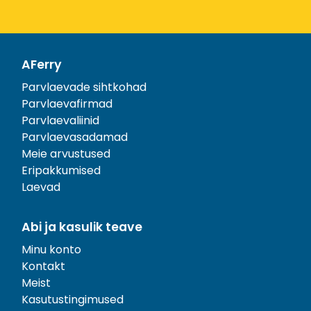
AFerry
Parvlaevade sihtkohad
Parvlaevafirmad
Parvlaevaliinid
Parvlaevasadamad
Meie arvustused
Eripakkumised
Laevad
Abi ja kasulik teave
Minu konto
Kontakt
Meist
Kasutustingimused