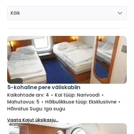
Kõik
5-kohaline pere väliskabiin
Kaikohtade arv:
4
•
Kai tüüp:
Narivoodi
•
Mahutavus:
5
•
Hõlbulikkuse tüüp:
Eksklusiivne
•
Hõivatus Sugu:
Iga sugu
Vaata Kajut üksikasju...