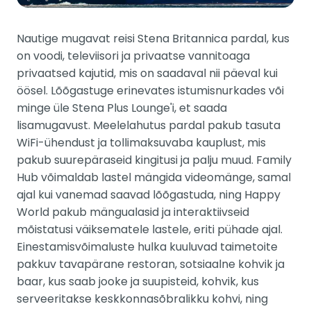
Nautige mugavat reisi Stena Britannica pardal, kus
on voodi, televiisori ja privaatse vannitoaga
privaatsed kajutid, mis on saadaval nii päeval kui
öösel. Lõõgastuge erinevates istumisnurkades või
minge üle Stena Plus Lounge'i, et saada
lisamugavust. Meelelahutus pardal pakub tasuta
WiFi-ühendust ja tollimaksuvaba kauplust, mis
pakub suurepäraseid kingitusi ja palju muud. Family
Hub võimaldab lastel mängida videomänge, samal
ajal kui vanemad saavad lõõgastuda, ning Happy
World pakub mängualasid ja interaktiivseid
mõistatusi väiksematele lastele, eriti pühade ajal.
Einestamisvõimaluste hulka kuuluvad taimetoite
pakkuv tavapärane restoran, sotsiaalne kohvik ja
baar, kus saab jooke ja suupisteid, kohvik, kus
serveeritakse keskkonnasõbralikku kohvi, ning