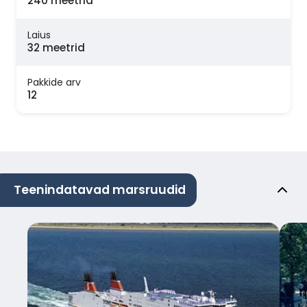
240 meetrid
Laius
32 meetrid
Pakkide arv
12
Teenindatavad marsruudid