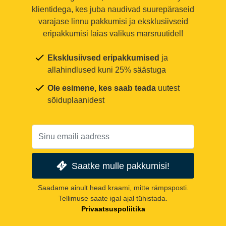
klientidega, kes juba naudivad suurepäraseid
varajase linnu pakkumisi ja eksklusiivseid
eripakkumisi laias valikus marsruutidel!
Eksklusiivsed eripakkumised
ja
allahindlused kuni 25% säästuga
Ole esimene, kes saab teada
uutest
sõiduplaanidest
Saatke mulle pakkumisi!
Saadame ainult head kraami, mitte rämpsposti.
Tellimuse saate igal ajal tühistada.
Privaatsuspoliitika