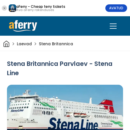
aFerry - Cheap ferry tickets
AVATUD
Ava aFerry rakenduses
Avaleht
Laevad
Stena Britannica
Stena Britannica Parvlaev - Stena
Line