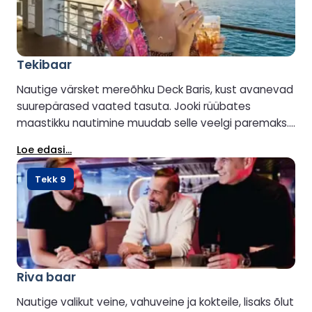
Tekibaar
Nautige värsket mereõhku Deck Baris, kust avanevad
suurepärased vaated tasuta. Jooki rüübates
maastikku nautimine muudab selle veelgi paremaks.
Avatud, kui ilmastikuolud lubavad.
Loe edasi...
Tekk 9
Riva baar
Nautige valikut veine, vahuveine ja kokteile, lisaks õlut