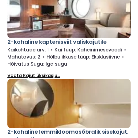
2-kohaline kaptenisviit väliskajutile
Kaikohtade arv:
1
•
Kai tüüp:
Kaheinimesevoodi
•
Mahutavus:
2
•
Hõlbulikkuse tüüp:
Eksklusiivne
•
Hõivatus Sugu:
Iga sugu
Vaata Kajut üksikasju...
2-kohaline lemmikloomasõbralik sisekajut,