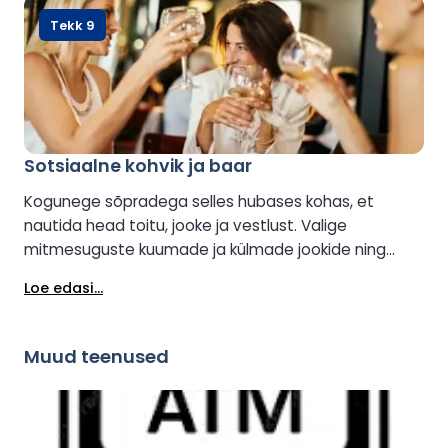
Tekk 9
Sotsiaalne kohvik ja baar
Kogunege sõpradega selles hubases kohas, et
nautida head toitu, jooke ja vestlust. Valige
mitmesuguste kuumade ja külmade jookide ning
baarisuupistete vahel, mõnedel istekohtadel on
Loe edasi...
merevaade. Saadaval on keskkonnasõbralik ubadest
tassi kohvi valmistamine ja selfikabiin võimaldab teil
jäädvustada ja jagada meeldejäävaid hetki oma
Muud teenused
reisilt.