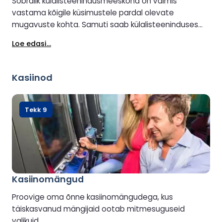
Sõbralik külalisteenindusmeeskond on valmis
vastama kõigile küsimustele pardal olevate
mugavuste kohta. Samuti saab külalisteeninduses
korraldada salongi või kajuti uuendamist (saadavuse
Loe edasi...
korral).
Kasiinod
Tekk 9
Kasiinomängud
Proovige oma õnne kasiinomängudega, kus
täiskasvanud mängijaid ootab mitmesuguseid
valikuid.