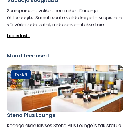
Vabaaja söögituba
Suurepärased valikud hommiku-, lõuna- ja
õhtusöögiks. Samuti saate valida kergete suupistete
või võileibade vahel, mida serveeritakse teie
eelistatud kuuma või külma joogiga, olgu see siis
Loe edasi...
alkohoolne või alkoholivaba.
Muud teenused
Tekk 9
Stena Plus Lounge
Kogege eksklusiivses Stena Plus Lounge'is täiustatud