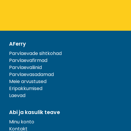
AFerry
Parvlaevade sihtkohad
Parvlaevafirmad
Parvlaevaliinid
Parvlaevasadamad
Meie arvustused
Eripakkumised
Laevad
Abi ja kasulik teave
Minu konto
Kontakt