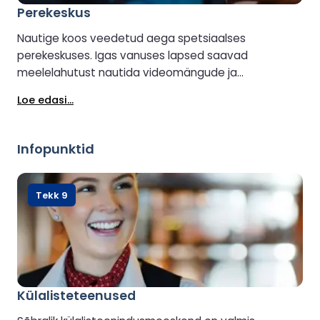
Perekeskus
Nautige koos veedetud aega spetsiaalses
perekeskuses. Igas vanuses lapsed saavad
meelelahutust nautida videomängude ja
interaktiivsete puutetundlike ekraanidega,
Loe edasi...
täiskasvanud aga saavad lõbutseda või lõõgastuda
kohviku maiuspala seltsis.
Infopunktid
Tekk 9
Külalisteteenused