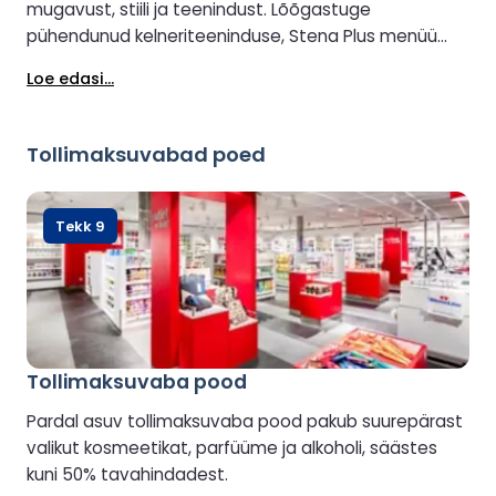
mugavust, stiili ja teenindust. Lõõgastuge
pühendunud kelneriteeninduse, Stena Plus menüü
ning tasuta jookide ja suupistete saatel. Rahuliku
Loe edasi...
atmosfääri säilitamiseks on Lounge reserveeritud
külalistele vanuses 8 aastat ja vanemad.
Tollimaksuvabad poed
Tekk 9
Tollimaksuvaba pood
Pardal asuv tollimaksuvaba pood pakub suurepärast
valikut kosmeetikat, parfüüme ja alkoholi, säästes
kuni 50% tavahindadest.