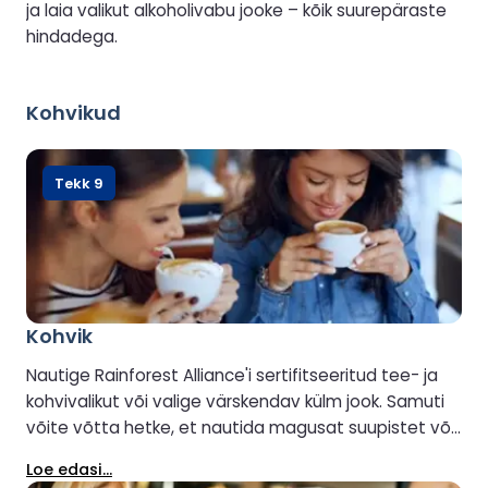
ja laia valikut alkoholivabu jooke – kõik suurepäraste
hindadega.
Kohvikud
Tekk 9
Kohvik
Nautige Rainforest Alliance'i sertifitseeritud tee- ja
kohvivalikut või valige värskendav külm jook. Samuti
võite võtta hetke, et nautida magusat suupistet või
värskelt valmistatud võileiba.
Loe edasi...