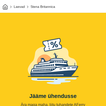
Avaleht
Laevad
Stena Britannica
Jääme ühendusse
Ära maga maha, liitu tuhandete AFerry