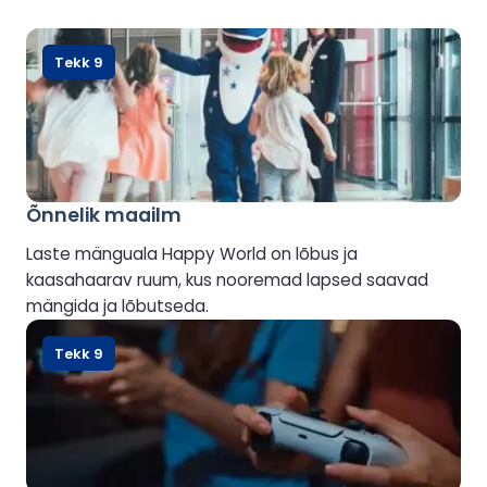
Tekk 9
Õnnelik maailm
Laste mänguala Happy World on lõbus ja
kaasahaarav ruum, kus nooremad lapsed saavad
mängida ja lõbutseda.
Tekk 9