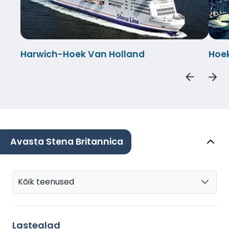
Harwich-Hoek Van Holland
Hoe
Avasta Stena Britannica
Kõik teenused
Lastealad