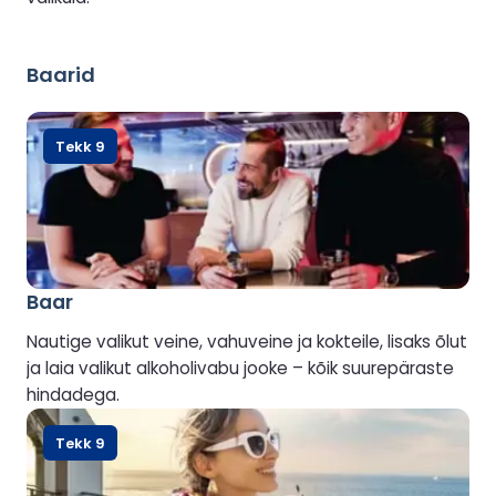
Baarid
Tekk 9
Baar
Nautige valikut veine, vahuveine ja kokteile, lisaks õlut
ja laia valikut alkoholivabu jooke – kõik suurepäraste
hindadega.
Tekk 9