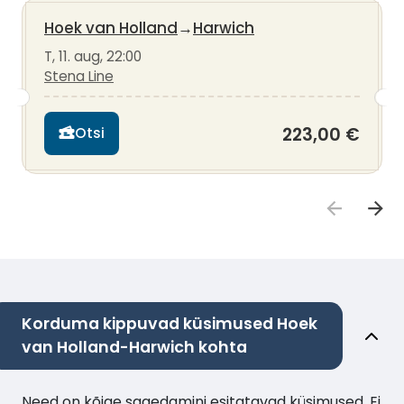
Hoek van Holland
→
Harwich
T, 11. aug, 22:00
Stena Line
223,00 €
Otsi
Korduma kippuvad küsimused Hoek
van Holland-Harwich kohta
Need on kõige sagedamini esitatavad küsimused. Ei