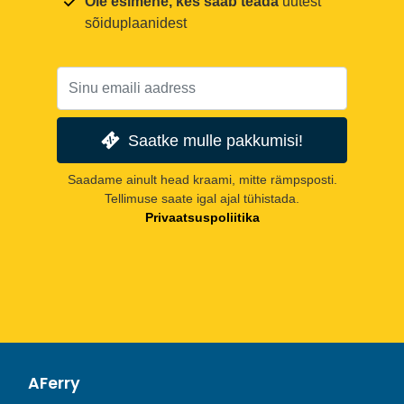
Ole esimene, kes saab teada
uutest
sõiduplaanidest
Saatke mulle pakkumisi!
Saadame ainult head kraami, mitte rämpsposti.
Tellimuse saate igal ajal tühistada.
Privaatsuspoliitika
AFerry