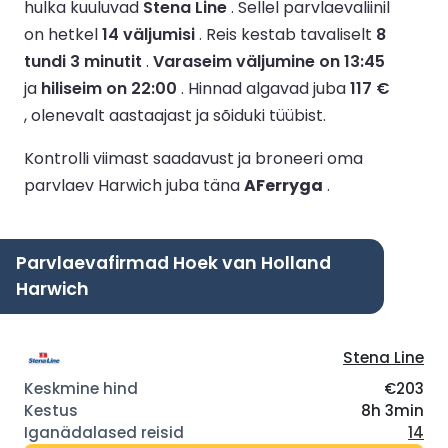
hulka kuuluvad
Stena Line
.
Sellel parvlaevaliinil
on hetkel
14 väljumisi
.
Reis kestab tavaliselt
8
tundi 3 minutit
.
Varaseim väljumine on 13:45
ja
hiliseim on 22:00
.
Hinnad algavad juba
117 €
, olenevalt aastaajast ja sõiduki tüübist.
Kontrolli viimast saadavust ja broneeri oma
parvlaev Harwich juba täna
AFerryga
.
Parvlaevafirmad Hoek van Holland
Harwich
Stena Line
€203
8h 3min
14