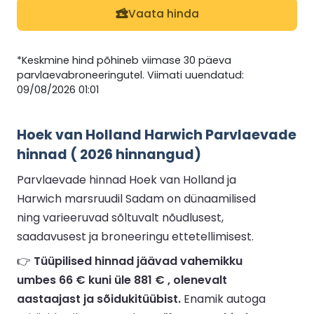
Vaata hinda
*Keskmine hind põhineb viimase 30 päeva
parvlaevabroneeringutel. Viimati uuendatud:
09/08/2026 01:01
Hoek van Holland Harwich Parvlaevade
hinnad ( 2026 hinnangud)
Parvlaevade hinnad Hoek van Holland ja
Harwich marsruudil Sadam on dünaamilised
ning varieeruvad sõltuvalt nõudlusest,
saadavusest ja broneeringu ettetellimisest.
👉
Tüüpilised hinnad jäävad vahemikku
umbes 66 € kuni üle 881 € , olenevalt
aastaajast ja sõidukitüübist.
Enamik autoga