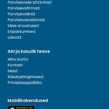
Parvlaevade sihtkohad
Parvlaevafirmad
Parvlaevaliinid
Parvlaevasadamad
Meie arvustused
Eripakkumised
Laevad
Abi ja kasulik teave
Minu konto
Kontakt
Meist
Kasutustingimused
Privaatsuspoliitika
Mobiilirakendused