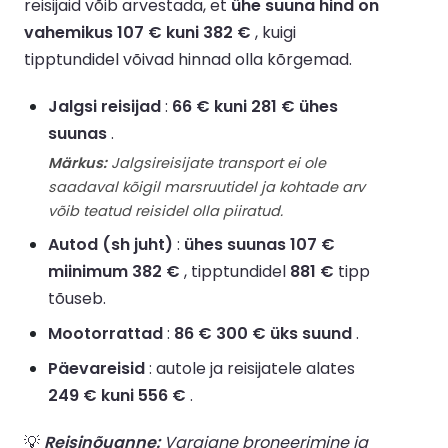
reisijaid võib arvestada, et
ühe suuna hind on
vahemikus 107 € kuni 382 €
, kuigi
tipptundidel võivad hinnad olla kõrgemad.
Jalgsi reisijad
:
66 € kuni 281 € ühes
suunas
.
Märkus:
Jalgsireisijate transport ei ole
saadaval kõigil marsruutidel ja kohtade arv
võib teatud reisidel olla piiratud.
Autod (sh juht)
:
ühes suunas 107 €
miinimum 382 €
, tipptundidel
881 €
tipp
tõuseb.
Mootorrattad
:
86 € 300 € üks suund
.
Päevareisid
: autole ja reisijatele alates
249 € kuni 556 €
.
💡
Reisinõuanne:
Varajane broneerimine ja