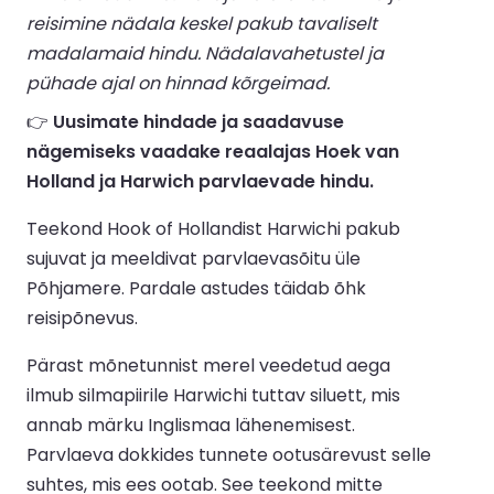
reisimine nädala keskel pakub tavaliselt
madalamaid hindu. Nädalavahetustel ja
pühade ajal on hinnad kõrgeimad.
👉
Uusimate hindade ja saadavuse
nägemiseks vaadake reaalajas Hoek van
Holland ja Harwich parvlaevade hindu.
Teekond Hook of Hollandist Harwichi pakub
sujuvat ja meeldivat parvlaevasõitu üle
Põhjamere. Pardale astudes täidab õhk
reisipõnevus.
Pärast mõnetunnist merel veedetud aega
ilmub silmapiirile Harwichi tuttav siluett, mis
annab märku Inglismaa lähenemisest.
Parvlaeva dokkides tunnete ootusärevust selle
suhtes, mis ees ootab. See teekond mitte