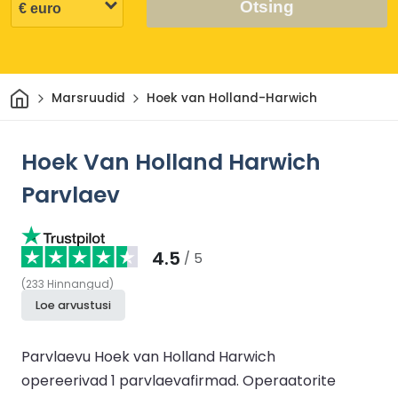
Otsing
Avaleht
Marsruudid
Hoek van Holland-Harwich
Hoek Van Holland Harwich
Parvlaev
4.5
/ 5
(
233
Hinnangud
)
Loe arvustusi
Parvlaevu Hoek van Holland Harwich
opereerivad 1 parvlaevafirmad.
Operaatorite