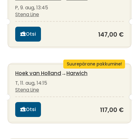
P, 9. aug, 13:45
Stena Line
147,00 €
Otsi
Suurepärane pakkumine!
Hoek van Holland
→
Harwich
T, 11. aug, 14:15
Stena Line
117,00 €
Otsi