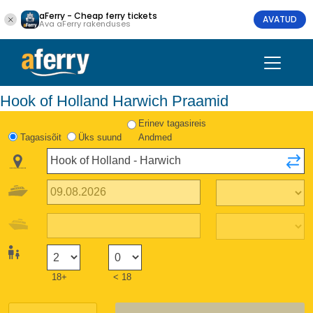
aFerry - Cheap ferry tickets
AVATUD
Ava aFerry rakenduses
Hook of Holland Harwich Praamid
Erinev tagasireis
Tagasisõit
Üks suund
Andmed
18+
< 18